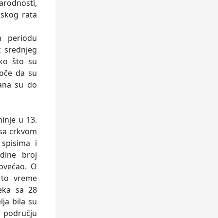
arodnosti,
tskog rata
m periodu
iz srednjeg
 ko što su
doče da su
vana su do
nje u 13.
 sa crkvom
spisima i
dine broj
povećao. O
 to vreme
eka sa 28
ja bila su
m području