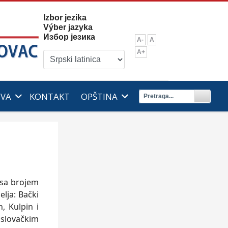
Izbor jezika
Výber jazyka
Избор језика
A-
A
A+
IVA
KONTAKT
OPŠTINA
 sa brojem
elja: Bački
, Kulpin i
slovačkim