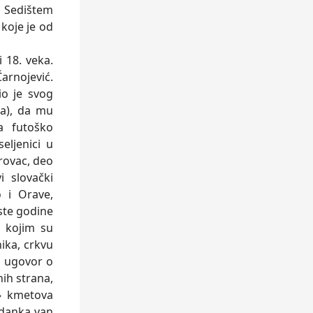
. Sedištem
koje je od
 18. veka.
arnojević.
o je svog
ka), da mu
a futoško
eljenici u
rovac, deo
 slovački
 i Orave,
Iste godine
, kojim su
ika, crkvu
i ugovor o
ih strana,
h» kmetova
a danka van