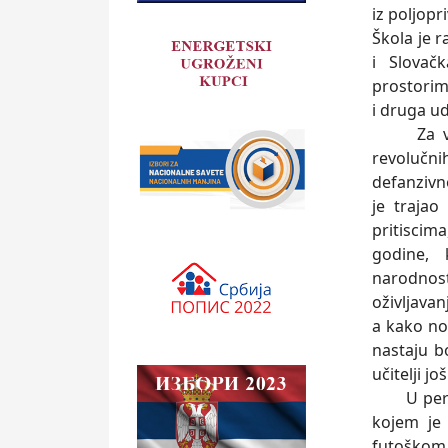
iz poljopr
Škola je 
i Slovač
prostorim
i druga u
Za vreme
revolučn
defanzivn
je traja
pritiscim
godine, 
narodnos
oživljavan
a kako nov
nastaju b
učitelji jo
U periodu
kojem je 
futoškom 