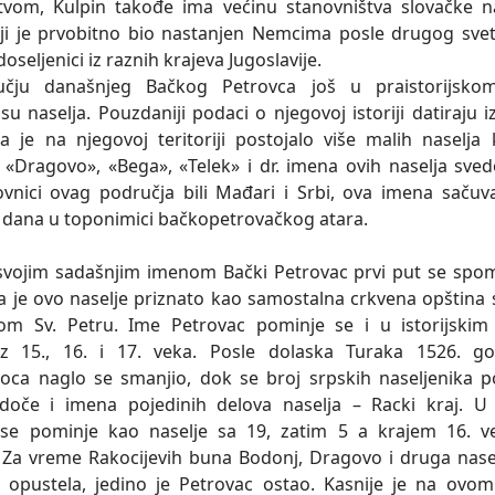
tvom, Kulpin takođe ima većinu stanovništva slovačke n
ji je prvobitno bio nastanjen Nemcima posle drugog sve
doseljenici iz raznih krajeva Jugoslavije.
čju današnjeg Bačkog Petrovca još u praistorijsko
su naselja. Pouzdaniji podaci o njegovoj istoriji datiraju 
a je na njegovoj teritoriji postojalo više malih naselja
 «Dragovo», «Bega», «Telek» i dr. imena ovih naselja sve
ovnici ovag područja bili Mađari i Srbi, ova imena saču
 dana u toponimici bačkopetrovačkog atara.
im sadašnjim imenom Bački Petrovac prvi put se spomi
a je ovo naselje priznato kao samostalna crkvena opština
om Sv. Petru. Ime Petrovac pominje se i u istorijskim 
iz 15., 16. i 17. veka. Posle dolaska Turaka 1526. go
oca naglo se smanjio, dok se broj srpskih naseljenika 
doče i imena pojedinih delova naselja – Racki kraj. U
 se pominje kao naselje sa 19, zatim 5 a krajem 16. v
 Za vreme Rakocijevih buna Bodonj, Dragovo i druga nasel
i opustela, jedino je Petrovac ostao. Kasnije je na ovo