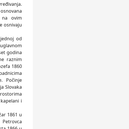
vređivanja.
5 osnovana
a na ovim
e osnivaju
jednoj od
 uglavnom
set godina
ne raznim
ozefa 1860
padnicima
. Počinje
ija Slovaka
 prostorima
kapelani i
žar 1861 u
a Petrovca
sta 1866 u