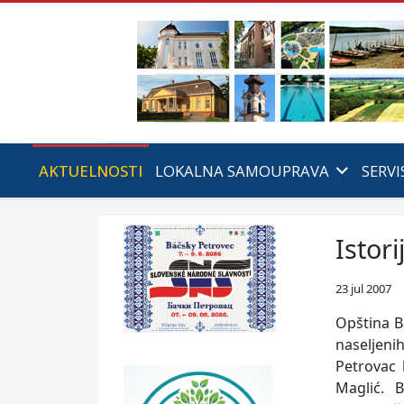
AKTUELNOSTI
LOKALNA SAMOUPRAVA
SERVI
Istori
23 jul 2007
Opština B
naseljenih
Petrovac 
Maglić. 