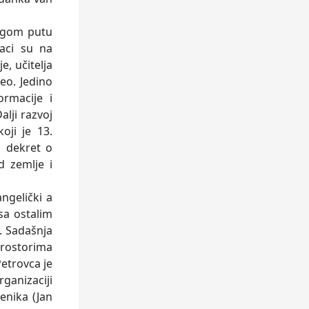
ugom putu
aci su na
e, učitelja
veo. Jedino
rmacije i
alji razvoj
oji je 13.
1 dekret o
d zemlje i
ngelički a
sa ostalim
. Sadašnja
prostorima
etrovca je
rganizaciji
enika (Jan