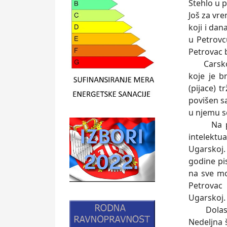
Stehlo u 
Još za vr
koji i dan
u Petrovc
Petrovac 
Carskom 
koje je b
(pijace) 
povišen s
u njemu se
Na pragu
intelektu
Ugarskoj.
godine pis
na sve mo
Petrovac
Ugarskoj.
Dolaskom
Nedeljna 