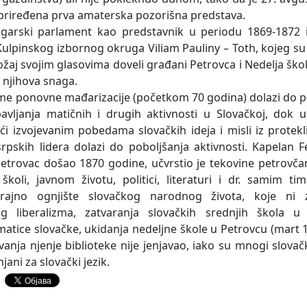
priređena prva amaterska pozorišna predstava.
i parlament kao predstavnik u periodu 1869-1872 i
Kulpinskog izbornog okruga Viliam Pauliny – Toth, kojeg su
ožaj svojim glasovima doveli građani Petrovca i Nedelja ško
a njihova snaga.
 ponovne mađarizacije (početkom 70 godina) dolazi do p
avljanja matičnih i drugih aktivnosti u Slovačkoj, dok 
ući izvojevanim pobedama slovačkih ideja i misli iz protekl
rpskih lidera dolazi do poboljšanja aktivnosti. Kapelan Fel
 Petrovac došao 1870 godine, učvrstio je tekovine petrovčan
 školi, javnom životu, politici, literaturi i dr. samim ti
trajno ognjište slovačkog narodnog života, koje ni
g liberalizma, zatvaranja slovačkih srednjih škola u 
matice slovačke, ukidanja nedeljne škole u Petrovcu (mart 1
vanja njenje biblioteke nije jenjavao, iako su mnogi slovačk
njani za slovački jezik.