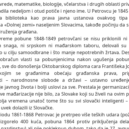
ivrede, matematike, biologije, včelarstva i drugih oblasti pri
radila nedeljom i otud potiče i njeno ime. U Petrovcu je 184
ka biblioteka kao prava javna ustanova ovakvog tip
a «Dolnej zemi» naseljenim Slovacima, takođe počinju da s
druženja građana.
 pobune 1848-1849 petrovčani se nisu priklonili ni 
ih snaga, ni srpskom ni mađarskom taboru, delovali su
o u cilju samoodbrane i što manje nepotrebnih žrtava. De
o obračun vlasti sa pobunjenicima nakon ugušenja pobu
a, sve do donošenja Oktobarskog diploma cara Františeka J
kojim se građanima obećaju građanska prava, pri
ti – narodnosne slobode a državi – ustavno uređenje
je javnog života i bolji uslovi za sve. Prestala je germanizac
e mađarizacije nije bilo, za Slovake koji su živeli na ovim
olja vremena unatoč tome što su svi slovački inteligenti – 
š uvek dolazili iz Slovačke.
 1861-1868 Petrovac je pretrpeo više teških udara (po
izgorelo 400 kuća, pobuna 1864 protiv priključenja del
gazdinstvu) ali nije pokleknuo duhom, tako da je 27. avgu