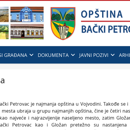
SI GRAĐANA
DOKUMENTA
JAVNI POZIVI
ARH
ja
ački Petrovac je najmanja opština u Vojvodini. Takođe se i
 mesta ubraja u grupu najmanjih opština, čine je četiri nas
kao najveće i najrazvijenije naseljeno mesto, zatim Gložan
Bački Petrovac kao i Gložan pretežno su nastanjena 