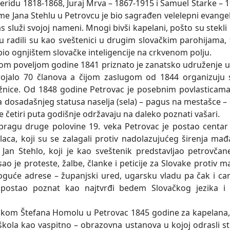
peridu 1818-1868, Juraj Mrva – 1867-1915 i Samuel Štarke – 1
eme Jana Stehlu u Petrovcu je bio sagrađen velelepni evangel
as služi svojoj nameni. Mnogi bivši kapelani, pošto su stekli
u radili su kao sveštenici u drugim slovačkim parohijama, 
bio ognjištem slovačke inteligencije na crkvenom polju.
poveljom godine 1841 priznato je zanatsko udruženje u 
rojalo 70 članova a čijom zaslugom od 1844 organizuju
tržnice. Od 1848 godine Petrovac je posebnim povlasticama 
a dosadašnjeg statusa naselja (sela) – pagus na mestašce –
 četiri puta godišnje održavaju na daleko poznati vašari.
 druge polovine 19. veka Petrovac je postao centar 
alaca, koji su se zalagali protiv nadolazujućeg širenja mađa
 Jan Stehlo, koji je kao sveštenik predstavljao petrovča
ao je proteste, žalbe, članke i peticije za Slovake protiv m
guće adrese – županjski ured, ugarsku vladu pa čak i car
 postao poznat kao najtvrđi bedem Slovačkog jezika i 
 Štefana Homolu u Petrovac 1845 godine za kapelana, 
škola kao vaspitno – obrazovna ustanova u kojoj odrasli st