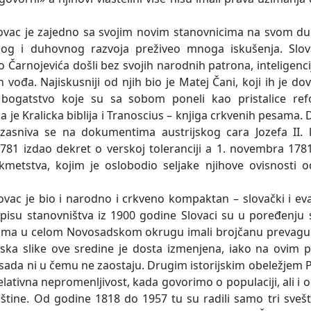
 je zajedno sa svojim novim stanovnicima na svom d
lnog i duhovnog razvoja preživeo mnoga iskušenja. Slov
 Čarnojevića došli bez svojih narodnih patrona, inteligencij
 vođa. Najiskusniji od njih bio je Matej Čani, koji ih je do
bogatstvo koje su sa sobom poneli kao pristalice refo
la je Kralicka biblija i Tranoscius – knjiga crkvenih pesama. D
zasniva se na dokumentima austrijskog cara Jozefa II. k
781 izdao dekret o verskoj toleranciji a 1. novembra 178
kmetstva, kojim je oslobodio seljake njihove ovisnosti o
je bio i narodno i crkveno kompaktan – slovački i eva
isu stanovništva iz 1900 godine Slovaci su u poređenju 
ima u celom Novosadskom okrugu imali brojčanu prevagu
ka slike ove sredine je dosta izmenjena, iako na ovim 
i sada ni u čemu ne zaostaju. Drugim istorijskim obeležjem P
lativna nepromenljivost, kada govorimo o populaciji, ali i o
pštine. Od godine 1818 do 1957 tu su radili samo tri svešt