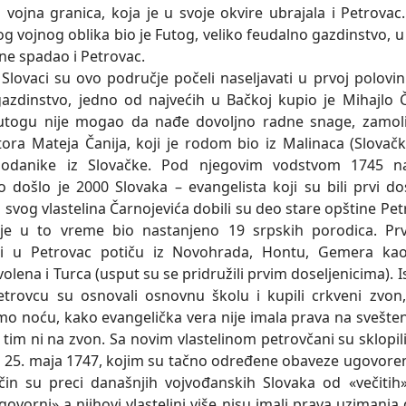
 vojna granica, koja je u svoje okvire ubrajala i Petrovac
g vojnog oblika bio je Futog, veliko feudalno gazdinstvo, u 
ne spadao i Petrovac.
aci su ovo područje počeli naseljavati u prvoj polovini
azdinstvo, jedno od najvećih u Bačkoj kupio je Mihajlo Č
utogu nije mogao da nađe dovoljno radne snage, zamoli
ora Mateja Čanija, koji je rodom bio iz Malinaca (Slovač
odanike iz Slovačke. Pod njegovim vodstvom 1745 n
o došlo je 2000 Slovaka – evangelista koji su bili prvi dos
 svog vlastelina Čarnojevića dobili su deo stare opštine Pet
je u to vreme bio nastanjeno 19 srpskih porodica. Prvi
ici u Petrovac potiču iz Novohrada, Hontu, Gemera kao
volena i Turca (usput su se pridružili prvim doseljenicima). 
trovcu su osnovali osnovnu školu i kupili crkveni zvon
amo noću, kako evangelička vera nije imala prava na svešten
tim ni na zvon. Sa novim vlastelinom petrovčani su sklopil
u 25. maja 1747, kojim su tačno određene obaveze ugovoren
čin su preci današnjih vojvođanskih Slovaka od «večiti
govorni» a njihovi vlastelini više nisu imali prava uzimanj