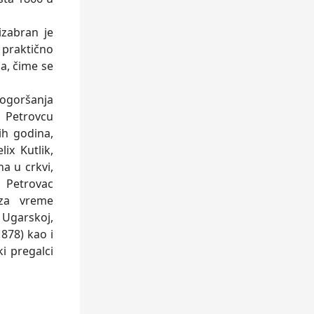
zabran je
 praktično
la, čime se
ogoršanja
u Petrovcu
ih godina,
ix Kutlik,
a u crkvi,
m Petrovac
 za vreme
Ugarskoj,
878) kao i
i pregalci