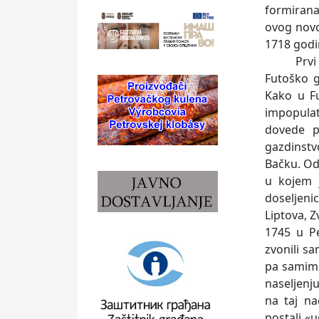
formirana
ovog novo
1718 godi
Prvi Slov
Futoško g
Kako u F
impopulat
dovede p
gazdinstv
Bačku. Od
u kojem 
doseljen
Liptova, Z
1745 u Pe
zvonili s
pa samim 
naseljenj
na taj na
postali «u