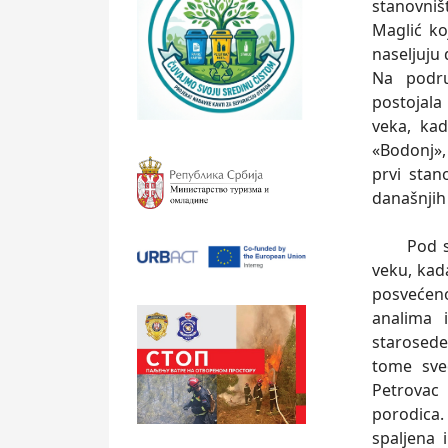
stanovniš
Maglić ko
naseljuju 
Na podru
postojala 
veka, kad
«Bodonj»,
prvi stan
današnjih
Pod svoj
veku, kad
posvećen
analima 
starosede
tome sve
Petrovac
porodica.
spaljena 