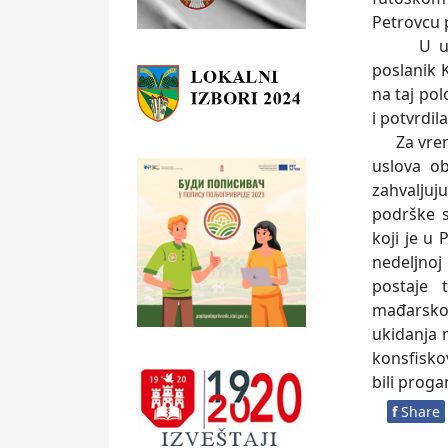
Petrovcu 
U ugarsk
poslanik 
na taj pol
i potvrdil
Za vreme
uslova ob
zahvaljuj
podrške s
koji je u
nedeljnoj
postaje 
mađarsko
ukidanja 
konsfisko
bili proga
f
Share