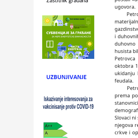
ugovora.
Petrovac
materija
gazdinstvo
i duhovnih
duhovno 
husista bi
Petrovca 
oktobra 1
ukidanju 
feudala.
Petrovac 
prema pop
stanovnic
demografs
Slovaci n
njegova re
crkve i o