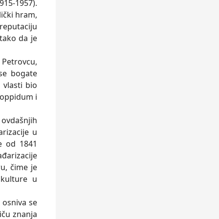
915-1957).
ički hram,
 reputaciju
tako da je
Petrovcu,
 se bogate
vlasti bio
 oppidum i
ovdašnjih
rizacije u
ne od 1841
ađarizacije
u, čime je
kulture u
osniva se
iču znanja