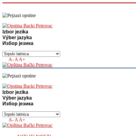
Izbor jezika
Výber jazyka
Избор језика
A-
A
A+
Izbor jezika
Výber jazyka
Избор језика
A-
A
A+