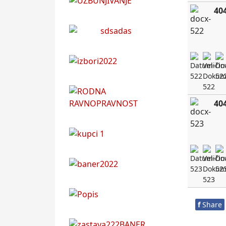
40
40
f
Share