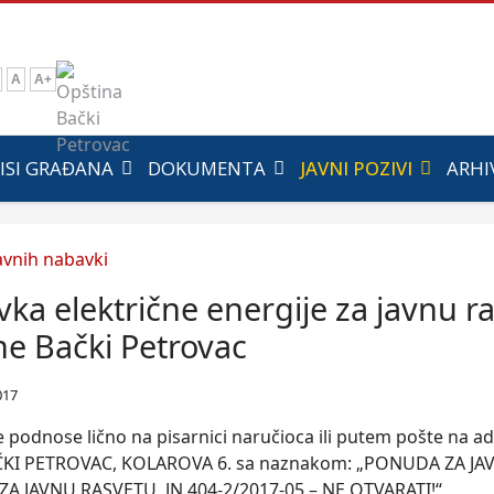
A
A+
ISI GRAĐANA
DOKUMENTA
JAVNI POZIVI
ARHI
ka električne energije za javnu r
ne Bački Petrovac
017
 podnose lično na pisarnici naručioca ili putem pošte na 
ČKI PETROVAC, KOLAROVA 6. sa naznakom: „PONUDA ZA J
ZA JAVNU RASVETU, JN 404-2/2017-05 – NE OTVARATI!“