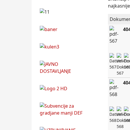
najkasnij
Dokumen
40
40