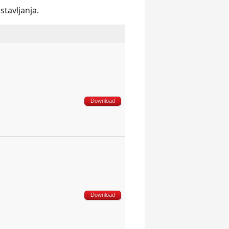
tavlјanja.
Download
Download