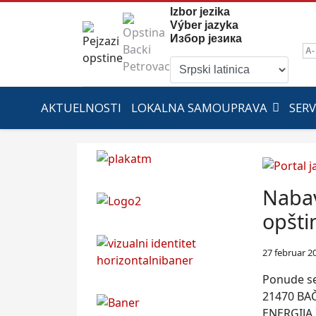
Izbor jezika
Výber jazyka
Избор језика
A-
AKTUELNOSTI
LOKALNA SAMOUPRAVA
SERV
Nabav
opšti
27 februar 2
Ponude se
21470 BA
ENERGIJA 