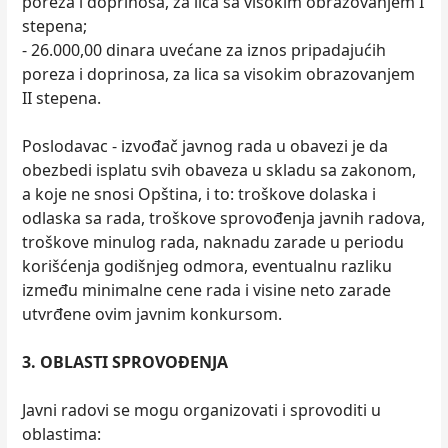
poreza i doprinosa, za lica sa visokim obrazovanjem I
stepena;
- 26.000,00 dinara uvećane za iznos pripadajućih
poreza i doprinosa, za lica sa visokim obrazovanjem
II stepena.
Poslodavac - izvođač javnog rada u obavezi je da
obezbedi isplatu svih obaveza u skladu sa zakonom,
a koje ne snosi Opština, i to: troškove dolaska i
odlaska sa rada, troškove sprovođenja javnih radova,
troškove minulog rada, naknadu zarade u periodu
korišćenja godišnjeg odmora, eventualnu razliku
između minimalne cene rada i visine neto zarade
utvrđene ovim javnim konkursom.
3. OBLASTI SPROVOĐENJA
Javni radovi se mogu organizovati i sprovoditi u
oblastima: