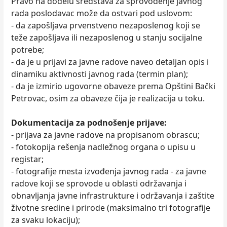
Pravo na dodelu sredstava za sprovođenje javnog
rada poslodavac može da ostvari pod uslovom:
- da zapošljava prvenstveno nezaposlenog koji se
teže zapošljava ili nezaposlenog u stanju socijalne
potrebe;
- da je u prijavi za javne radove naveo detaljan opis i
dinamiku aktivnosti javnog rada (termin plan);
- da je izmirio ugovorne obaveze prema Opštini Bački
Petrovac, osim za obaveze čija je realizacija u toku.
Dokumentacija za podnošenje prijave:
- prijava za javne radove na propisanom obrascu;
- fotokopija rešenja nadležnog organa o upisu u
registar;
- fotografije mesta izvođenja javnog rada - za javne
radove koji se sprovode u oblasti održavanja i
obnavljanja javne infrastrukture i održavanja i zaštite
životne sredine i prirode (maksimalno tri fotografije
za svaku lokaciju);