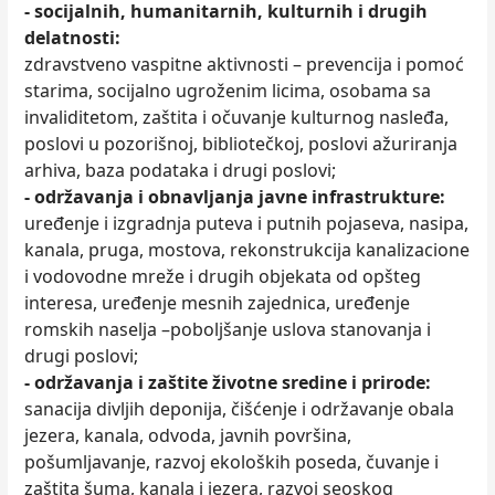
- socijalnih, humanitarnih, kulturnih i drugih
delatnosti:
zdravstveno vaspitne aktivnosti – prevencija i pomoć
starima, socijalno ugroženim licima, osobama sa
invaliditetom, zaštita i očuvanje kulturnog nasleđa,
poslovi u pozorišnoj, bibliotečkoj, poslovi ažuriranja
arhiva, baza podataka i drugi poslovi;
- održavanja i obnavljanja javne infrastrukture:
uređenje i izgradnja puteva i putnih pojaseva, nasipa,
kanala, pruga, mostova, rekonstrukcija kanalizacione
i vodovodne mreže i drugih objekata od opšteg
interesa, uređenje mesnih zajednica, uređenje
romskih naselja –poboljšanje uslova stanovanja i
drugi poslovi;
- održavanja i zaštite životne sredine i prirode:
sanacija divljih deponija, čišćenje i održavanje obala
jezera, kanala, odvoda, javnih površina,
pošumljavanje, razvoj ekoloških poseda, čuvanje i
zaštita šuma, kanala i jezera, razvoj seoskog