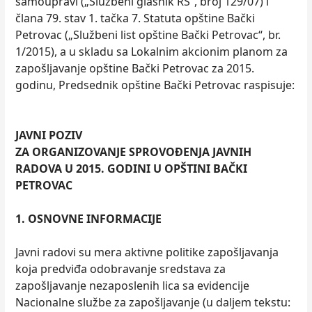
samoupravi („Službeni glasnik RS“, broj 129/07) i
člana 79. stav 1. tačka 7. Statuta opštine Bački
Petrovac („Službeni list opštine Bački Petrovac“, br.
1/2015), a u skladu sa Lokalnim akcionim planom za
zapošljavanje opštine Bački Petrovac za 2015.
godinu, Predsednik opštine Bački Petrovac raspisuje:
JAVNI POZIV
ZA ORGANIZOVANJE SPROVOĐENJA JAVNIH
RADOVA U 2015. GODINI U OPŠTINI BAČKI
PETROVAC
1. OSNOVNE INFORMACIJE
Javni radovi su mera aktivne politike zapošljavanja
koja predviđa odobravanje sredstava za
zapošljavanje nezaposlenih lica sa evidencije
Nacionalne službe za zapošljavanje (u daljem tekstu: