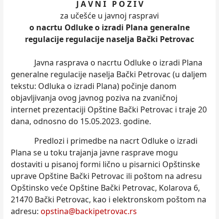
J A V N I P O Z I V
za učešće u javnoj raspravi
o nacrtu Odluke o izradi Plana generalne
regulacije regulacije naselјa Bački Petrovac
Javna rasprava o nacrtu Odluke o izradi Plana
generalne regulacije naselјa Bački Petrovac (u dalјem
tekstu: Odluka o izradi Plana) počinje danom
objavlјivanja ovog javnog poziva na zvaničnoj
internet prezentaciji Opštine Bački Petrovac i traje 20
dana, odnosno do 15.05.2023. godine.
Predlozi i primedbe na nacrt Odluke o izradi
Plana se u toku trajanja javne rasprave mogu
dostaviti u pisanoj formi lično u pisarnici Opštinske
uprave Opštine Bački Petrovac ili poštom na adresu
Opštinsko veće Opštine Bački Petrovac, Kolarova 6,
21470 Bački Petrovac, kao i elektronskom poštom na
adresu:
opstina@backipetrovac.rs