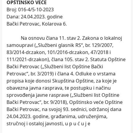
OPŠTINSKO VEĆE
Broj: 016-4/5-10-2023
Dana: 24.04.2023. godine
Bački Petrovac, Kolarova 6.
Na osnovu člana 11. stav 2. Zakona o lokalnoj
samoupravi („Službeni glasnik RS“, br. 129/2007,
83/2014-dr.zakon, 101/2016-dr.zakon, 47/2018 i
111/2021-dr.zakon), člana 105. stav 2. Statuta Opštine
Bački Petrovac („Službeni list Opštine Bački
Petrovac“, br. 3/2019) i člana 4. Odluke o vrstama
propisa koje donosi Skupština Opštine, za koje je
obavezna javna rasprava, te postupku i načinu
sprovođenja javne rasprave („Službeni list Opštine
Bački Petrovac“, br. 9/2018), Opštinsko veće Opštine
Bački Petrovac, na svojoj 93. sednici, održanoj dana
24.04.2023. godine, građanima, udruženjima,
stručnoj i ostaloj javnosti, u p u ć u j e