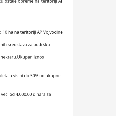
u ostale opreme na teritoriji AP
10 ha na teritoriji AP Vojvodine
jnih sredstava za podršku
o hektaru.Ukupan iznos
aleta u visini do 50% od ukupne
veći od 4.000,00 dinara za