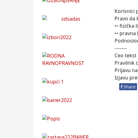
Korisnici 
Pravo da 
‣‣ fizička
‣‣ pravna 
Podnosioc
--------
Ceo tekst
Pravilnik
Prijavu n
Izjavu pr
f
Share