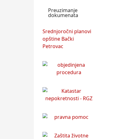
Preuzimanje
dokumenata
Srednjoročni planovi
opštine Bački
Petrovac