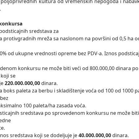
u poljoprivrednih kultura od vremenskih nepogoda i nabavk
.
konkursa
podsticajnih sredstava za
a protivgradnih mreža sa naslonom na površini od 0,5 ha od 
 60% od ukupne vrednosti opreme bez PDV-a. Iznos podstica
denom konkursu ne može biti veći od 800.000,00 dinara p
koji se
 je
220.000.000,00
dinara.
a boks paleta za berbu i skladištenje voća od 100 od 1000 p
 bez
ksimalno 100 paleta/ha zasada voća.
sticajnih sredstava po sprovedenom konkursu ne može biti 
jedne
te.
nos sredstava koji se dodeljuje je
40.000.000,00
dinara.