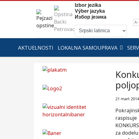
Izbor jezika
Výber jazyka
Избор језика
A-
AKTUELNOSTI
LOKALNA SAMOUPRAVA
SERV
Konku
poljo
21 mart 201
Pokrajins
raspisuje
KONKUR
za dodelu