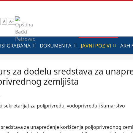
A
A+
ISI GRAĐANA
DOKUMENTA
JAVNI POZIVI
ARHI
rs za dodelu sredstava za unapre
privrednog zemljišta
4
ki sekretarijat za poljprivredu, vodoprivredu i šumarstvo
S
 sredstava za unapređenje korišćenja poljoprivrednog zem