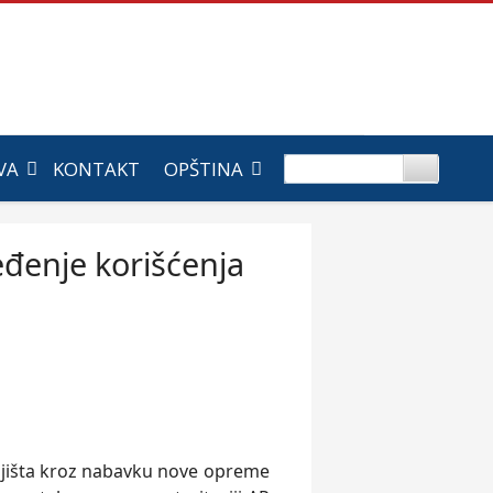
VA
KONTAKT
OPŠTINA
đenje korišćenja
ljišta kroz nabavku nove opreme