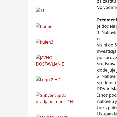
za zaštit
Vojvodine
Predmet 
je dodela 
1. Nabavk
u
visini do
investicija
po sprove
sredstava 
dodeljuje
2. Nabavk
vrednosti
PDV-a. Ma
Iznos pod
nabavku 
boks pale
Ukupan iz