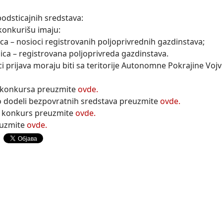
podsticajnih sredstava:
konkurišu imaju:
 lica – nosioci registrovanih poljoprivrednih gazdinstava;
lica – registrovana poljoprivreda gazdinstava.
i prijava moraju biti sa teritorije Autonomne Pokrajine Voj
 konkursa preuzmite
ovde.
 o dodeli bezpovratnih sredstava preuzmite
ovde.
a konkurs preuzmite
ovde.
euzmite
ovde.