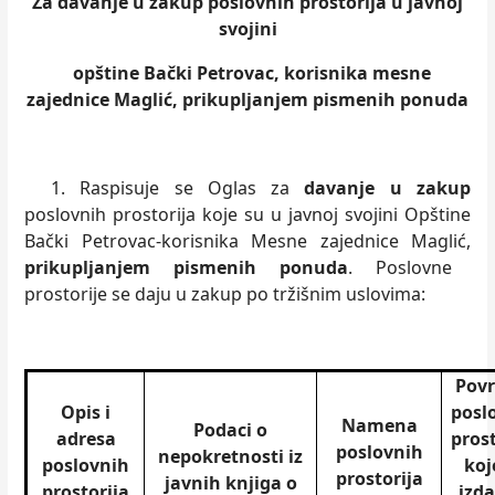
Za davanje u zakup poslovnih prostorija u javnoj
svojini
opštine Bački Petrovac, korisnika mesne
zajednice Maglić, prikupljanjem pismenih ponuda
1. Raspisuje se Oglas za
davanje u zakup
poslovnih prostorija koje su u javnoj svojini Opštine
Bački Petrovac-korisnika Mesne zajednice Maglić,
prikupljanjem pismenih ponuda
. Poslovne
prostorije se daju u zakup po tržišnim uslovima:
Povr
Opis i
posl
Namena
Podaci o
adresa
prost
poslovnih
nepokretnosti iz
poslovnih
koj
prostorija
javnih knjiga o
prostorija
izda