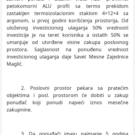
petokomorni ALU profil sa termo prekidom
zastakljen termoizolacionim staklom 4+12+4 sa
argonom, u prvoj godini korišćenja prostorija
.
Od
uloženog investicionog ulaganja 50% vrednosti
investicije je
na
teret korisnika a ostalih 50% se
umanjuje od utvrđene visine zakupa poslovnog
prostora. Saglasnost na ponuđenu vrednost
investicionog ulaganja daje Savet Mesne Zajednice
Maglić.
2. Poslovni prostor pekara sa pratećim
objektima i posl. prostorom će dobiti u zakup
ponuđač koji ponudi najveći iznos mesečne
zakupnine.
3. Da ponuđači imaju najmanje 5 godina