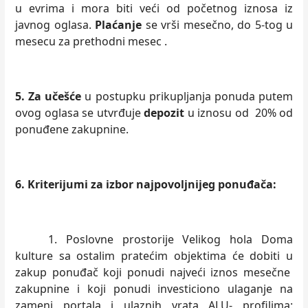
u evrima i mora biti veći od početnog iznosa iz
javnog oglasa.
Plaćanje
se vrši mesečno, do 5-tog u
mesecu za prethodni mesec
.
5. Za učešće
u postupku prikupljanja ponuda putem
ovog oglasa se utvrđuje
depozit
u iznosu od 20% od
ponuđene zakupnine.
6.
Kriterijumi za izbor najpovoljnijeg ponuđača:
1. Poslovne prostorije Velikog hola Doma
kulture sa ostalim pratećim objektima će dobiti u
zakup ponuđač koji ponudi najveći iznos mesečne
zakupnine i koji ponudi investiciono ulaganje na
zameni portala i ulaznih vrata ALU- profilima: