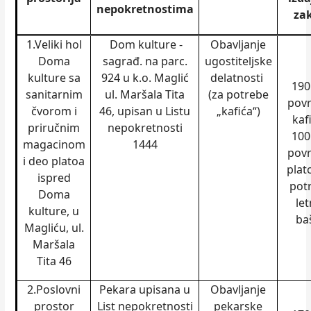
nepokretnostima
za
1.Veliki hol
Dom kulture -
Obavljanje
Doma
sagrađ. na parc.
ugostiteljske
kulture sa
924 u k.o. Maglić
delatnosti
190
sanitarnim
ul. Maršala Tita
(za potrebe
povr
čvorom i
46, upisan u Listu
„kafića“)
kafi
priručnim
nepokretnosti
100
magacinom
1444
povr
i deo platoa
plat
ispred
pot
Doma
let
kulture, u
ba
Magliću, ul.
Maršala
Tita 46
2.Poslovni
Pekara upisana u
Obavljanje
prostor
List nepokretnosti
pekarske