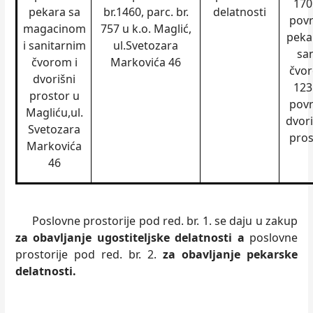
170
pekara sa
br.1460, parc. br.
delatnosti
povr
magacinom
757 u k.o. Maglić,
peka
i sanitarnim
ul.Svetozara
san
čvorom i
Markovića 46
čvor
dvorišni
123
prostor u
povr
Magliću,ul.
dvor
Svetozara
pros
Markovića
46
Poslovne prostorije pod red. br. 1. se daju u zakup
za obavljanje ugostiteljske delatnosti a
poslovne
prostorije pod red. br. 2.
za obavljanje pekarske
delatnosti.