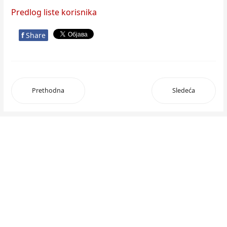
Predlog liste korisnika
f
Share
Prethodna
Sledeća