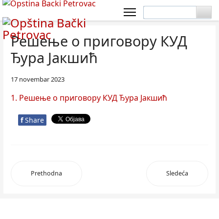
Решење о приговору КУД
Ђура Јакшић
17 novembar 2023
1. Решење о приговору КУД Ђура Јакшић
f
Share
Prethodna
Sledeća