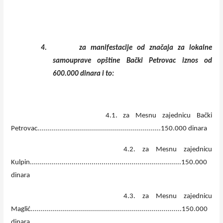
4.
za manifestacije od značaja za lokalne
samouprave opštine Bački Petrovac iznos od
600.000 dinara i to:
4.1. za Mesnu zajednicu Bački
Petrovac..............................................................150.000 dinara
4.2. za Mesnu zajednicu
Kulpin............................................................................150.000
dinara
4.3. za Mesnu zajednicu
Maglić............................................................................150.000
dinara