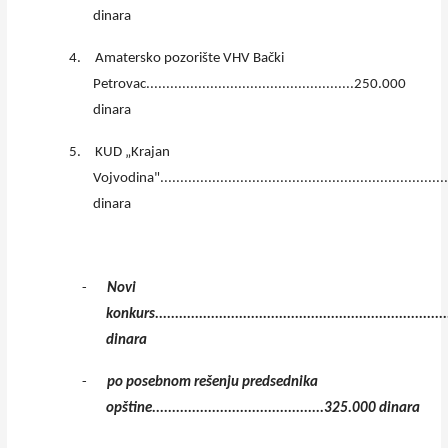
dinara
4.
Amatersko pozorište VHV Bački
Petrovac....................................................250.000
dinara
5.
KUD „Krajan
Vojvodina"....................................................................
dinara
-
Novi
konkurs......................................................................
dinara
-
po posebnom rešenju predsednika
opštine...........................................325.000 dinara