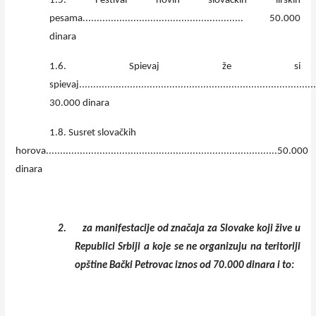
1.5. Festival novih slovačkih lirskih
pesama......................................................... 50.000
dinara
1.6. Spievaj že si
spievaj....................................................................................
30.000 dinara
1.8. Susret slovačkih
horova..................................................................................50.000
dinara
2.
za manifestacije od značaja za Slovake koji žive u
Republici Srbiji a koje se ne organizuju na teritoriji
opštine Bački Petrovac iznos od 70.000 dinara i to: