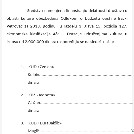
Sredstva namenjena finansiranju delatnosti društava u
oblasti kulture obezbeđena Odlukom o budžetu opštine Bački
Petrovac za 2013. godinu u razdelu 3. glava 15. pozicija 127.
ekonomska klasifikacija 481 - Dotacije udruženjima kulture u
iznosu od 2.000.000 dinara raspoređuju se na sledeći način:
1.
KUD «Zvolen»
Kulpin..........................................................................
dinara
2.
KPZ «Jednota»
Gložan..........................................................................
dinara
3.
KUD «Đura Jakšić»
Maglić.........................................................................