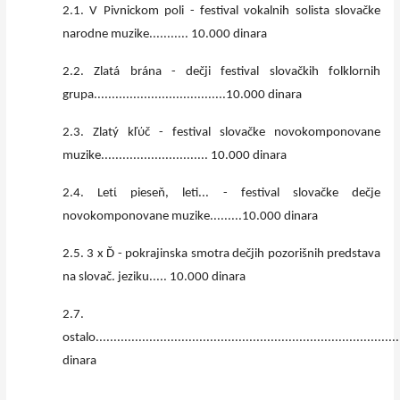
2.1. V Pivnickom poli - festival vokalnih solista slovačke
narodne muzike........... 10.000 dinara
2.2. Zlatá brána - dečji festival slovačkih folklornih
grupa.....................................10.000 dinara
2.3. Zlatý kľύč - festival slovačke novokomponovane
muzike.............................. 10.000 dinara
2.4. Letί pieseň, leti... - festival slovačke dečje
novokomponovane muzike.........10.000 dinara
2.5. 3 x Ď - pokrajinska smotra dečjih pozorišnih predstava
na slovač. jeziku..... 10.000 dinara
2.7.
ostalo..................................................................................
dinara