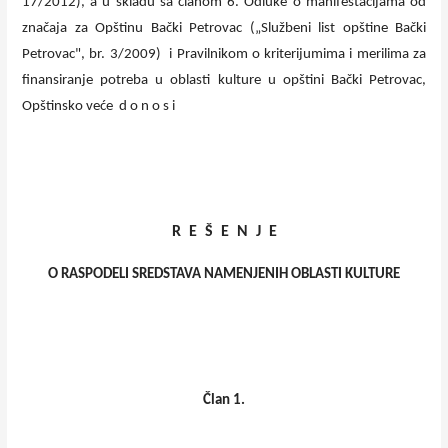
17/2012), a u skladu sa članom 6. Odluke o manifestacijama od
značaja za Opštinu Bački Petrovac („Službeni list opštine Bački
Petrovac", br. 3/2009) i Pravilnikom o kriterijumima i merilima za
finansiranje potreba u oblasti kulture u opštini Bački Petrovac,
Opštinsko veće d o n o s i
R E Š E N J E
O RASPODELI SREDSTAVA NAMENJENIH OBLASTI KULTURE
Član 1.