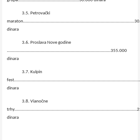
grupa.................................................30.000 dinara
3.5. Petrovački
maraton.........................................................................................
dinara
3.6. Proslava Nove godine
...................................................................................355.000
dinara
3.7. Kulpin
fest................................................................................................
dinara
3.8. Vianočne
trhy................................................................................................
dinara