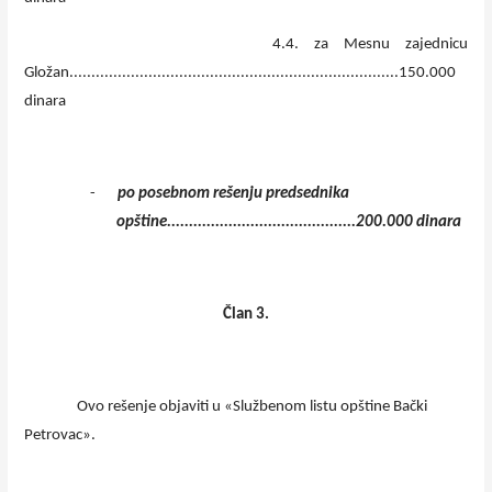
4.4. za Mesnu zajednicu
Gložan...........................................................................150.000
dinara
-
po posebnom rešenju predsednika
opštine...........................................200.000 dinara
Član 3.
Ovo rešenje objaviti u «Službenom listu opštine Bački
Petrovac».