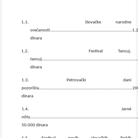
1.1.
Slovačke narodne
svečanosti..................................................................
dinara
1.2.
Festival Tancuj,
tancuj.........................................................................
dinara
1.3. Petrovački dani
pozorišta...........................................................................
dinara
1.4. Jarné
nôty........................................................................................
50.000 dinara