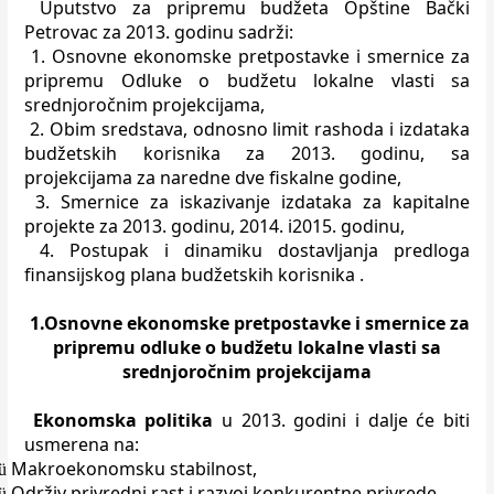
Uputstvo za pripremu budžeta Opštine Bačk
i
Petrovac
za 2013. godinu sadrži:
1. Osnovne ekonomske pretpostavke i smernice za
pripremu Odluke o budžetu lokalne vlasti sa
srednjoročnim projekcijama,
2. Obim sredstava, odnosno limit rashoda i izdataka
budžetskih korisnika za 2013. godinu, sa
projekcijama za naredne dve fiskalne godine,
3. Smernice za iskazivanje izdataka za kapitalne
projekte za 2013. godinu, 2014. i2015. godinu,
4. Postupak i dinamiku dostavljanja predloga
finansijskog plana budžetskih korisnika .
1.Osnovne ekonomske pretpostavke i smernice za
pripremu odluke o budžetu lokalne vlasti sa
srednjoročnim projekcijama
Ekonomska politika
u 2013. godini i dalje će biti
usmerena na:
Makroekonomsku stabilnost,
ü
Održiv privredni rast i razvoj konkurentne privrede,
ü