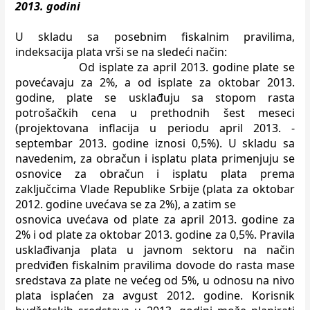
2013. godini
U skladu sa posebnim fiskalnim pravilima,
indeksacija plata vrši se na
sledeći način:
Od isplate za april 2013. godine plate se
povećavaju za 2%, a od isplate za
oktobar 2013.
godine, plate se usklađuju sa stopom rasta
potrošačkih cena u
prethodnih šest meseci
(projektovana inflacija u periodu april 2013. -
septembar 2013. godine iznosi 0,5%). U skladu sa
navedenim, za obračun i isplatu
plata primenjuju se
osnovice za obračun i isplatu plata prema
zaključcima Vlade
Republike Srbije (plata za oktobar
2012. godine uvećava se za 2%), a zatim se
osnovica uvećava od plate za april 2013. godine za
2% i od plate za oktobar 2013.
godine za 0,5%.
Pravila
usklađivanja plata u javnom sektoru na način
predviđen
fiskalnim pravilima dovode do rasta mase
sredstava za plate ne većeg od 5%, u
odnosu na nivo
plata isplaćen za avgust 2012. godine. Korisnik