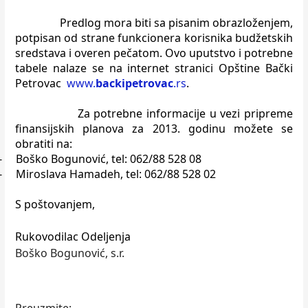
Predlog mora biti sa pisanim obrazloženjem,
potpisan od strane funkcionera
korisnika budžetskih
sredstava i overen pečatom. Ovo uputstvo i potrebne
tabele
nalaze se na internet stranici Opštine Bačk
i
P
etrovac
www.
backipetrovac
.rs
.
Za potrebne informacije u vezi pripreme
finansijskih planova za 2013. godinu možete se
obratiti na:
-
Boško Bogunović, tel: 062/88 528 08
-
Miroslava Hamadeh, tel: 062/88 528 02
S poštovanjem
,
Rukovodilac Odeljenja
Boško Bogunović, s.r.
Preuzmite: