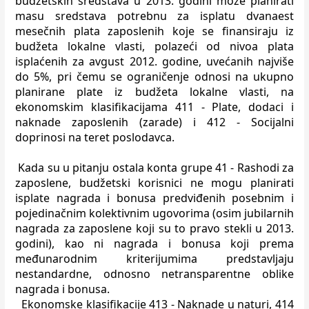
budžetskih
sredstava u 2013. godini može planirati
masu sredstava potrebnu za isplatu
dvanaest
mesečnih plata zaposlenih koje se finansiraju iz
budžeta lokalne vlasti,
polazeći od nivoa plata
isplaćenih za avgust 2012. godine, uvećanih najviše
do
5%, pri čemu se ograničenje odnosi na ukupno
planirane plate iz budžeta lokalne
vlasti, na
ekonomskim klasifikacijama 411 - Plate, dodaci i
naknade zaposlenih
(zarade) i 412 - Socijalni
doprinosi na teret poslodavca.
Kada su u pitanju ostala konta grupe 41 - Rashodi za
zaposlene, budžetski
korisnici ne mogu planirati
isplate nagrada i bonusa predviđenih posebnim i
pojedinačnim kolektivnim ugovorima (osim jubilarnih
nagrada za zaposlene koji
su to pravo stekli u 2013.
godini), kao ni nagrada i bonusa koji prema
međunarodnim kriterijumima predstavljaju
nestandardne, odnosno netransparentne oblike
nagrada i bonusa.
Ekonomske klasifikacije 413 - Naknade
u naturi, 414