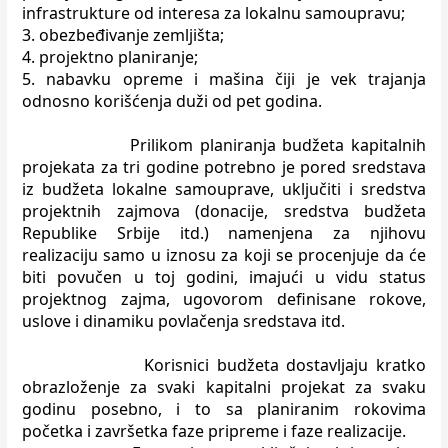
infrastrukture od interesa za lokalnu samoupravu;
3. obezbeđivanje zemljišta;
4. projektno planiranje;
5. nabavku opreme i mašina čiji je vek trajanja
odnosno korišćenja duži od pet
godina.
Prilikom planiranja budžeta kapitalnih
projekata za tri godine potrebno
je pored sredstava
iz budžeta lokalne samouprave, uključiti i sredstva
projektnih
zajmova (donacije, sredstva budžeta
Republike Srbije itd.) namenjena za njihovu
realizaciju samo u iznosu za koji se procenjuje da će
biti povučen u toj godini,
imajući u vidu status
projektnog zajma, ugovorom definisane rokove,
uslove i
dinamiku povlačenja sredstava itd.
Korisnici budžeta dostavljaju kratko
obrazloženje za svaki kapitalni
projekat za svaku
godinu posebno, i to sa planiranim rokovima
početka i
završetka faze pripreme i faze realizacije.