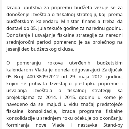
Izrada uputstva za pripremu budžeta vezuje se za
donošenje Izveštaja o fiskalnoj strategiji, koji prema
budžetskom kalendaru Ministar finansija treba da
dostavi do 05. jula tekuće godine za narednu godinu.
Donošenje i usvajanje fiskalne strategije za naredni
srednjoročni period pomereno je sa prolećnog na
jesenji deo budžetskog ciklusa.
O pomeranju rokova utvrđenih budžetskim
kalendarom Vlada je donela odgovarajući Zaključak
05 Broj: 400-3809/2012 od 29. maja 2012. godine,
kojim se prihvata Izveštaj o postupku pripreme i
usvajanja Izveštaja o fiskalnoj strategiji sa
projekcijama za 2014. i 2015. godinu u kome je
navedeno da se imajući u vidu značaj predstojeće
fiskalne konsolidacije, izrada programa fiskalne
konsolidacije u srednjem roku očekuje po okončanju
formiranja nove Vlade i nastavka Stand-by