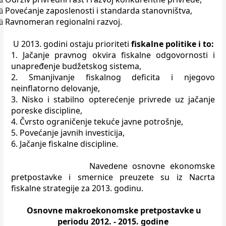
Povećanje zaposlenosti i standarda stanovništva,
ü
Ravnomeran regionalni razvoj.
ü
U 2013. godini ostaju prioriteti
fiskalne politike i to:
1. Jačanje pravnog okvira fiskalne odgovornosti i
unapređenje budžetskog
sistema,
2. Smanjivanje fiskalnog deficita i njegovo
neinflatorno delovanje,
3. Nisko i stabilno opterećenje privrede uz jačanje
poreske discipline,
4. Čvrsto ograničenje tekuće javne potrošnje,
5. Povećanje javnih investicija,
6. Jačanje fiskalne discipline.
Navedene osnovne ekonomske
pretpostavke i smernice preuzete su iz Nacrta
fiskalne strategije za 2013. godinu.
Osnovne makroekonomske pretpostavke u
periodu 2012. - 2015. godine