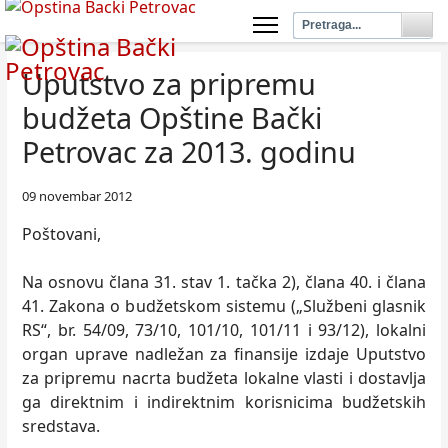
Uputstvo za pripremu
budžeta Opštine Bački
Petrovac za 2013. godinu
09 novembar 2012
Poštovani,
Na osnovu člana 31. stav 1. tačka 2), člana 40. i člana
41. Zakona o budžetskom sistemu („Službeni glasnik
RS“, br. 54/09, 73/10, 101/10, 101/11 i 93/12), lokalni
organ uprave nadležan za finansije izdaje Uputstvo
za pripremu nacrta budžeta lokalne vlasti i dostavlja
ga direktnim i indirektnim korisnicima budžetskih
sredstava.