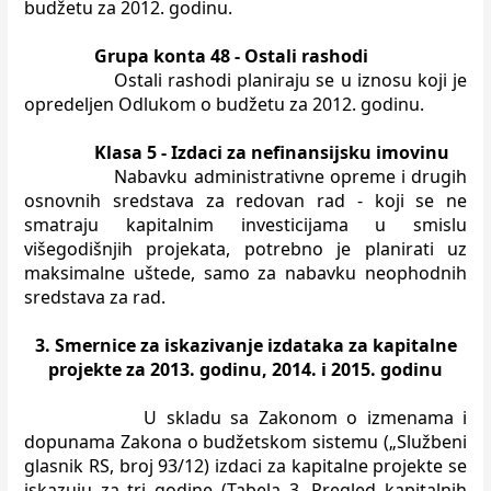
budžetu za 2012. godinu.
Grupa konta 48 - Ostali rashodi
Ostali rashodi planiraju se u iznosu koji je
opredeljen Odlukom o budžetu
za 2012. godinu.
Klasa 5 - Izdaci za nefinansijsku imovinu
Nabavku administrativne opreme i drugih
osnovnih sredstava za redovan
rad - koji se ne
smatraju kapitalnim investicijama u smislu
višegodišnjih
projekata, potrebno je planirati uz
maksimalne uštede, samo za nabavku
neophodnih
sredstava za rad.
3. Smernice za iskazivanje izdataka za kapitalne
projekte za 2013. godinu, 2014. i 2015. godinu
U skladu sa Zakonom o izmenama i
dopunama Zakona o budžetskom sistemu
(„Službeni
glasnik RS, broj 93/12) izdaci za kapitalne projekte se
iskazuju za tri
godine (Tabela 3. Pregled kapitalnih