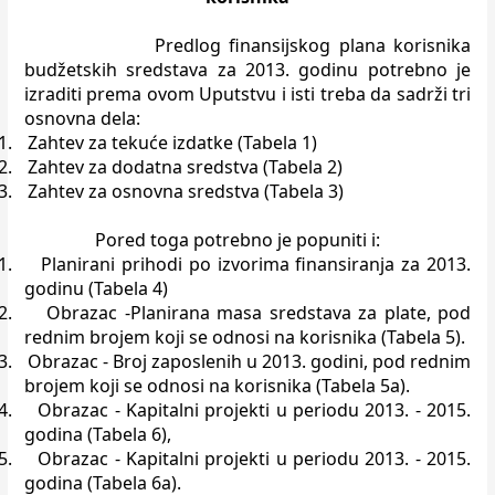
Predlog finansijskog plana korisnika
budžetskih sredstava za 2013. godinu
potrebno je
izraditi prema ovom Uputstvu i isti treba da sadrži tri
osnovna
dela:
1.
Zahtev za tekuće izdatke (Tabela 1)
2.
Zahtev za dodatna sredstva (Tabela 2)
3.
Zahtev za osnovna sredstva (Tabela 3)
Pored toga potrebno je popuniti i:
1.
Planirani prihodi po izvorima finansiranja za 2013.
godinu (Tabela 4)
2.
Obrazac -Planirana masa sredstava za plate, pod
rednim brojem koji se
odnosi na korisnika (Tabela 5).
3.
Obrazac - Broj zaposlenih u 2013. godini, pod rednim
brojem koji se
odnosi na korisnika (Tabela 5a).
4.
Obrazac - Kapitalni projekti u periodu 2013. - 2015.
godina (Tabela 6),
5.
Obrazac - Kapitalni projekti u periodu 2013. - 2015.
godina (Tabela 6a).