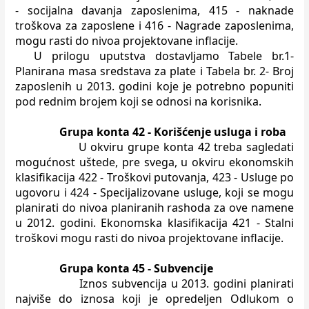
- socijalna davanja zaposlenima, 415 - naknade
troškova za
zaposlene i 416 - Nagrade zaposlenima,
mogu rasti do nivoa projektovane
inflacije.
U prilogu uputstva dostavljamo Tabele br.1-
Planirana masa sredstava za
plate i Tabela br. 2- Broj
zaposlenih u 2013. godini koje je potrebno popuniti
pod rednim brojem koji se odnosi na korisnika.
Grupa konta 42 - Korišćenje usluga i roba
U okviru grupe konta 42 treba sagledati
mogućnost uštede, pre svega, u
okviru ekonomskih
klasifikacija 422 - Troškovi putovanja, 423 - Usluge po
ugovoru i 424 - Specijalizovane usluge, koji se mogu
planirati do nivoa
planiranih rashoda za ove namene
u 2012. godini. Ekonomska klasifikacija 421 -
Stalni
troškovi mogu rasti do nivoa projektovane inflacije.
Grupa konta 45 - Subvencije
Iznos subvencija u 2013. godini planirati
najviše do iznosa koji je
opredeljen Odlukom o