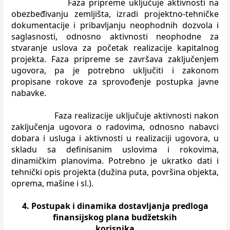
Faza pripreme uključuje aktivnosti na
obezbeđivanju zemljišta, izradi
projektno-tehničke
dokumentacije i pribavljanju neophodnih dozvola i
saglasnosti, odnosno aktivnosti neophodne za
stvaranje uslova za početak
realizacije kapitalnog
projekta. Faza pripreme se završava zaključenjem
ugovora,
pa je potrebno uključiti i zakonom
propisane rokove za sprovođenje postupka javne
nabavke.
Faza realizacije uključuje aktivnosti nakon
zaključenja ugovora o
radovima, odnosno nabavci
dobara i usluga i aktivnosti u realizaciji ugovora, u
skladu sa definisanim uslovima i rokovima,
dinamičkim planovima.
Potrebno je ukratko dati i
tehnički opis projekta (dužina puta, površina
objekta,
oprema, mašine i sl.).
4. Postupak i dinamika dostavljanja predloga
finansijskog plana budžetskih
korisnika