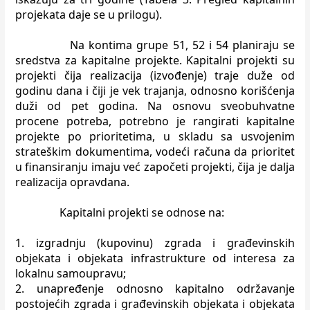
projekata daje se u prilogu).
Na kontima grupe 51, 52 i 54 planiraju se
sredstva za kapitalne projekte.
Kapitalni projekti su
projekti čija realizacija (izvođenje) traje duže od
godinu
dana i čiji je vek trajanja, odnosno korišćenja
duži od pet godina.
Na osnovu sveobuhvatne
procene potreba, potrebno je rangirati kapitalne
projekte po prioritetima, u skladu sa usvojenim
strateškim dokumentima, vodeći
računa da prioritet
u finansiranju imaju već započeti projekti, čija je dalja
realizacija opravdana.
Kapitalni projekti se odnose na:
1. izgradnju (kupovinu) zgrada i građevinskih
objekata i objekata infrastrukture
od interesa za
lokalnu samoupravu;
2. unapređenje odnosno kapitalno održavanje
postojećih zgrada i građevinskih
objekata i objekata