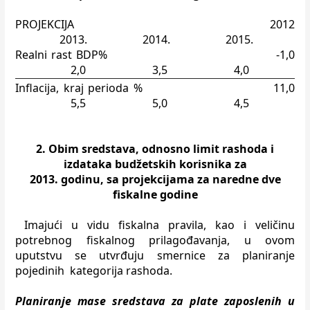
PROJEKCIJA
2012
2013.
2014.
2015.
Realni rast BDP%
-1,0
2,0
3,5
4,0
Inflacija, kraj perioda %
11,0
5,5
5,0
4,5
2. Obim sredstava, odnosno limit rashoda i
izdataka budžetskih korisnika za
2013. godinu, sa projekcijama za naredne dve
fiskalne godine
Imajući u vidu fiskalna pravila, kao i veličinu
potrebnog fiskalnog
prilagođavanja, u ovom
uputstvu se utvrđuju smernice za planiranje
pojedinih
kategorija rashoda.
Planiranje mase sredstava za plate zaposlenih u