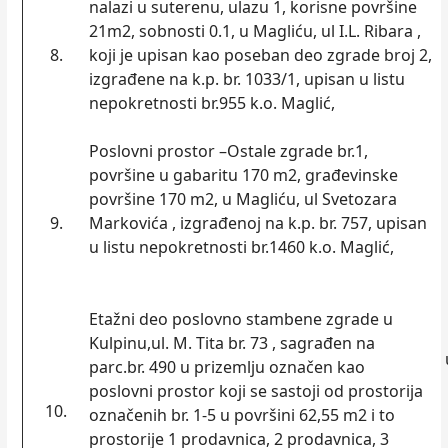
nalazi u suterenu, ulazu 1, korisne površine
21m2, sobnosti 0.1, u Magliću, ul I.L. Ribara ,
8.
koji je upisan kao poseban deo zgrade broj 2,
izgrađene na k.p. br. 1033/1, upisan u listu
nepokretnosti br.955 k.o. Maglić,
Poslovni prostor –Ostale zgrade br.1,
površine u gabaritu 170 m2, građevinske
površine 170 m2, u Magliću, ul Svetozara
9.
Markovića , izgrađenoj na k.p. br. 757, upisan
u listu nepokretnosti br.1460 k.o. Maglić,
Etažni deo poslovno stambene zgrade u
Kulpinu,ul. M. Tita br. 73 , sagrađen na
parc.br. 490 u prizemlјu označen kao
poslovni prostor koji se sastoji od prostorija
10.
označenih br. 1-5 u površini 62,55 m2 i to
prostorije 1 prodavnica, 2 prodavnica, 3