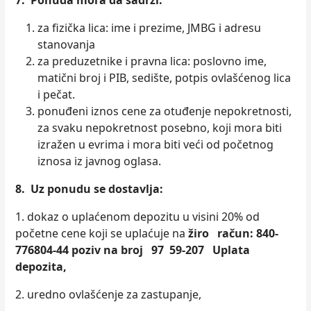
7.
Ponuda mora da sadrži:
za fizička lica: ime i prezime, JMBG i adresu
stanovanja
za preduzetnike i pravna lica: poslovno ime,
matični broj i PIB, sedište, potpis ovlašćenog lica
i pečat.
ponuđeni iznos cene za otuđenje nepokretnosti,
za svaku nepokretnost posebno, koji mora biti
izražen u evrima i mora biti veći od početnog
iznosa iz javnog oglasa.
8. Uz ponudu se dostavlјa:
1. dokaz o uplaćenom depozitu u visini 20% od
početne cene koji se uplaćuje na
žiro račun: 840-
776804
-44 poziv na broj 97 59-207
Uplata
depozita
,
2. uredno ovlašćenje za zastupanje,