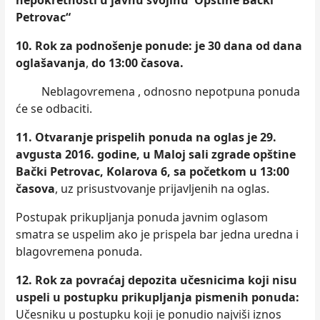
nepokretnosti u javnu
svojinu Opštine Bački
Petrovac
“
10.
Rok za podnošenje ponude: je 30 dana od dana
oglašavanja
,
do 13:00
časova
.
Neblagovremena , odnosno nepotpuna ponuda
će se odbaciti.
11. Otvaranje prispelih ponuda na oglas je 29.
avgusta 2016. godine
,
u Maloj sali
zgrade
opštine
Bački Petrovac, Kolarova 6, sa početkom u 13:00
časova
, uz prisustvovanje prijavlјenih na oglas.
Postupak prikuplјanja ponuda javnim oglasom
smatra se uspelim ako je prispela bar jedna uredna i
blagovremena ponuda.
12.
Rok za povraćaj depozita učesnicima koji nisu
uspeli u postupku prikuplјanja pismenih ponuda:
Učesniku u postupku koji je ponudio najviši iznos