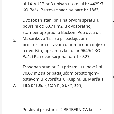
ul 14. VUSB br 3 upisan u zknj ul br 4425/7
KO Bački Petrovac sagr na parc br 1863,
Dvosoban stan br. 1 na prvom spratu u
površini od 60,71 m2 u dvospratnoj
stambenoj zgradi u Bačkom Petrovcu ul.
Masarikova 12 , sa pripadajućom
6.
prostorijom-ostavom u pomoćnom objektu
u dvorištu, upisan u zknj ul br 9649/2 KO
Bački Petrovac sagr na parc br 827,
Trosoban stan br. 2 u prizemlјu u površini
70,67 m2 sa pripadajućom prostorijom-
ostavom u dvorištu u Kulpinu ul. Maršala
7.
Tita br.105, ( stan nije uknjižen),
Poslovni prostor br.2 BERBERNICA koji se