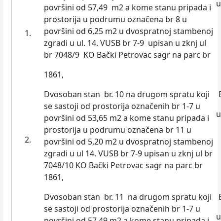
u
površini od 57,49 m2 a kome stanu pripada i
prostorija u podrumu označena br 8 u
površini od 6,25 m2 u dvospratnoj stambenoj
1.
zgradi u ul. 14. VUSB br 7-9 upisan u zknj ul
br 7048/9 KO Bački Petrovac sagr na parc br
1861,
Dvosoban stan br. 10 na drugom spratu koji
se sastoji od prostorija označenih br 1-7 u
u
površini od 53,65 m2 a kome stanu pripada i
prostorija u podrumu označena br 11 u
2.
površini od 5,20 m2 u dvospratnoj stambenoj
zgradi u ul 14. VUSB br 7-9 upisan u zknj ul br
7048/10 KO Bački Petrovac sagr na parc br
1861,
Dvosoban stan br. 11 na drugom spratu koji
se sastoji od prostorija označenih br 1-7 u
u
površini od 57,49 m2 a kome stanu pripada i