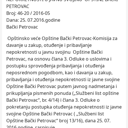
PETROVAC
Broj: 46-20 / 2016-05
Dana: 25. 07.2016.godine
Bački Petrovac
Opštinsko veće Opštine Bački Petrovac-Komisija za
davanje u zakup, otuđenje i pribavlјanje
nepokretnosti u javnu svojinu Opštine Bački
Petrovac, na osnovu člana 3. Odluke o uslovima i
postupku sprovođenja pribavlјanja i otuđenja
neposrednom pogodbom, kao i davanja u zakup,
pribavlјanja i otuđenja nepokretnosti iz javne svojine
Opštine Bački Petrovac putem javnog nadmetanja i
prikuplјanja pismenih ponuda („Službeni list opštine
Bački Petrovac“, br. 4/14) i člana 3. Odluke o
pokretanju postupka otuđenja nepokretnosti iz javne
svojine Opštine Bački Petrovac ( „Službeni list
Opštine Bački Petrovac“ broj 13/16), dana 25. 07.
2016.godine, raspisuje