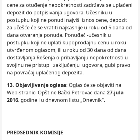
cene za otuđenje nepokretnosti zadržava se uplaćeni
depozit do potpisivanja ugovora. Učesniku u
postupku koji ne ponudi najviši iznos cene, depozit
za učešće će se vratiti najkasnije u roku od 5 dana od
dana otvaranja ponuda. Ponuđač -učesnik u
postupku koji ne uplati kupoprodajnu cenu u roku
utvrđenom oglasom, ili u roku od 30 dana od dana
dostavlјanja Rešenja o pribavlјanju nepokretnosti u
svojinu ne pristupi zaklјučenju ugovora, gubi pravo
na povraćaj uplaćenog depozita.
13. Objavlјivanje oglasa
: Oglas će se objaviti na
Web-stranici Opštine Bački Petrovac dana
27.jula
2016
. godine i u dnevnom listu „Dnevnik“.
PREDSEDNIK KOMISIJE