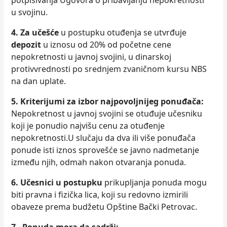
potpisivanja Ugovora o pribavlјanju nepokretnosti
u svojinu.
4. Za učešće
u postupku otuđenja se utvrđuje
depozit
u iznosu od 20% od početne cene
nepokretnosti u javnoj svojini, u dinarskoj
protivvrednosti po srednjem zvaničnom kursu NBS
na dan uplate.
5.
Kriterijumi za izbor najpovolјnijeg ponuđača:
Nepokretnost u javnoj svojini se otuđuje učesniku
koji je ponudio najvišu cenu za otuđenje
nepokretnosti.U slučaju da dva ili više ponuđača
ponude isti iznos sprovešće se javno nadmetanje
između njih, odmah nakon otvaranja ponuda.
6. Učesnici u postupku
prikuplјanja ponuda mogu
biti pravna i fizička lica, koji su redovno izmirili
obaveze prema budžetu Opštine Bački Petrovac.