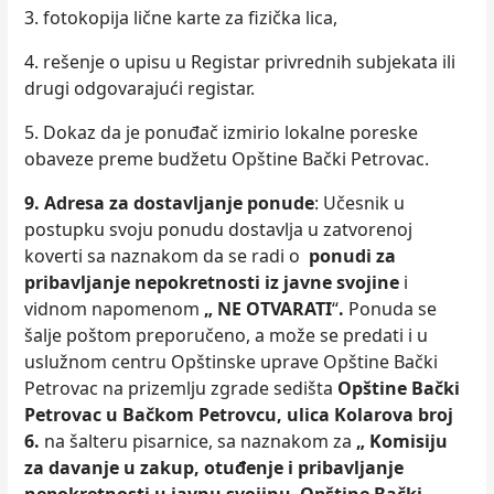
3. fotokopija lične karte za fizička lica,
4. rešenje o upisu u Registar privrednih subjekata ili
drugi odgovarajući registar.
5. Dokaz da je ponuđač izmirio lokalne poreske
obaveze preme budžetu Opštine Bački Petrovac.
9. Adresa za dostavlјanje ponude
: Učesnik u
postupku svoju ponudu dostavlјa u zatvorenoj
koverti sa naznakom da se radi o
ponudi za
pribavlјanje
nepokretnosti iz javne svojine
i
vidnom napomenom
„ NE OTVARATI
“
.
Ponuda se
šalјe poštom preporučeno, a može se predati i u
uslužnom centru Opštinske uprave Opštine Bački
Petrovac na prizemlјu zgrade sedišta
Opštine Bački
Petrovac u Bačkom Petrovcu, ulica Kolarova broj
6.
na šalteru pisarnice, sa naznakom za
„
Komisij
u
za davanje u zakup, otuđenje i pribavlјanje