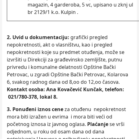
magazin, 4 garderoba, 5 vc, upisano u zknj ul
br 2129/1 k.o. Kulpin .
2. Uvid u dokumentaciju:
grafički pregled
nepokretnosti, akt o vlasništvu, kao i pregled
nepokretnosti koje su predmet otuđenja, može se
izvršiti u Direkciji za građevinsko zemlјište, putnu
privredu i komunalne delatnosti Opštine Bački
Petrovac, u zgradi Opštine Bački Petrovac, Kolarova
6, svakog radnog dana od 8,oo do 12,oo časova.
Kontakt osoba:
Ana Kovačević Kunčak, telefon:
021/780-378, lokal 8.
3. Ponuđeni iznos cene
za otuđenu nepokretnost
mora biti izražen u evrima i mora biti veći od
početnog iznosa iz javnog oglasa.
Plaćanje
se vrši
odjednom, u roku od osam dana od dana