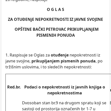
O G L A S
ZA OTUĐENјE
NEPOKRETNOSTI
IZ JAVNE SVOJINE
OPŠTINE BAČKI PETROVAC PRIKUPLjANјEM
PISMENIH PONUDA
1. Raspisuje se Oglas za
otuđenje
nepokretnosti iz
javne svojine,
prikuplјanjem pismenih ponuda
, po
tržišnim uslovima, i to sledećih nepokretnosti:
Red.br.
Podaci o nepokretnosti iz javnih knjiga o
nepokretnostima
Dvosoban stan br.9 na drugom spratu koji se
sastoji od prostorija označenih br 1-7 u