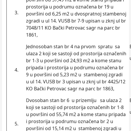
prostorija u podrumu označena br 19 u
3.
površini od 6,25 m2 u dvospratnoj stambenoj
zgradi u ul 14. VUSB br 7-9 upisan u zknj ul br
7048/11 KO Bački Petrovac sagr na parc br
1861,
Jednosoban stan br 4 na prvom spratu sa
ulaza 2 koji se sastoji od prostorija označenih
br 1-3 u površini od 24,93 m2 a kome stanu
pripada i prostorija u podrumu označena br
4.
9 u površini od 5,23 m2 u stambenoj zgradi
u ul 14. VUSB br 3 upisan u zknj ul br 4425/12
KO Bački Petrovac sagr na parc br 1863,
Dvosoban stan br 6 u prizemlјu sa ulaza 2
koji se sastoji od prostorija označenih br 1-8
u površini od 55,74 m2 a kome stanu pripada
i prostorija u podrumu označena br 2 u
5.
površini od 15,14 m2 u stambenoj zgradi u