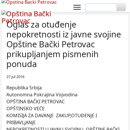
Oglas za otuđenјe
nepokretnosti iz javne svojine
Opštine Bački Petrovac
prikupljanјem pismenih
ponuda
27 jul 2016
Republika Srbija
Autonomna Pokrajina Vojvodina
OPŠTINA BAČKI PETROVAC
OPŠTINSKO VEĆE
KOMISIJA ZA DAVANјE ZAKUP,OTUĐENјE I
PRIBAVLjANјE
NEPOKRETNOSTI U JAVNU SVOJINU OPŠTINE BAČKI