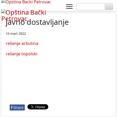
javno dostavljanje
16 mart 2022
rešenje arbutina
rešenje topolski
f
Share