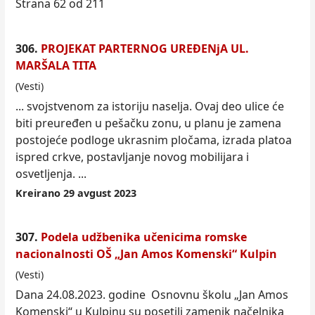
Strana 62 od 211
306.
PROJEKAT PARTERNOG UREĐENјA UL.
MARŠALA TITA
(Vesti)
... svojstvenom za istoriju naselјa. Ovaj deo ulice će
biti preuređen u pešačku zonu, u
plan
u je zamena
postojeće podloge ukrasnim pločama, izrada platoa
ispred crkve, postavlјanje novog mobilijara i
osvetlјenja. ...
Kreirano 29 avgust 2023
307.
Podela udžbenika učenicima romske
nacionalnosti OŠ „Jan Amos Komenski“ Kulpin
(Vesti)
Dana 24.08.2023. godine Osnovnu školu „Jan Amos
Komenski“ u Kulpinu su posetili zamenik načelnika