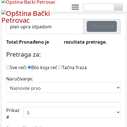
Pretraga
Total:Pronađeno je
rezultata pretrage.
1051
Pretraga za:
Sve reči
Bilo koja reč
Tačna fraza
Naručivanje:
Prikaz
#