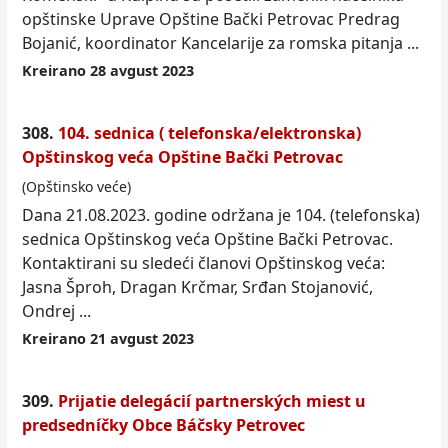
opštinske
Upra
ve Opštine Bački Petrovac Predrag
Bojanić, koordinator Kancelarije za romska pitanja ...
Kreirano 28 avgust 2023
308.
104. sednica ( telefonska/elektronska)
Opštinskog veća Opštine Bački Petrovac
(Opštinsko veće)
Dana 21.08.2023. godine održana je 104. (telefonska)
sednica Opštinskog veća Opštine Bački Petrovac.
Kontaktirani su sledeći članovi Opštinskog veća:
Jasna Šproh, Dragan Krčmar, Srđan Stojanović,
Ondrej ...
Kreirano 21 avgust 2023
309.
Prijatie delegácií partnerských miest u
predsedníčky Obce Báčsky Petrovec