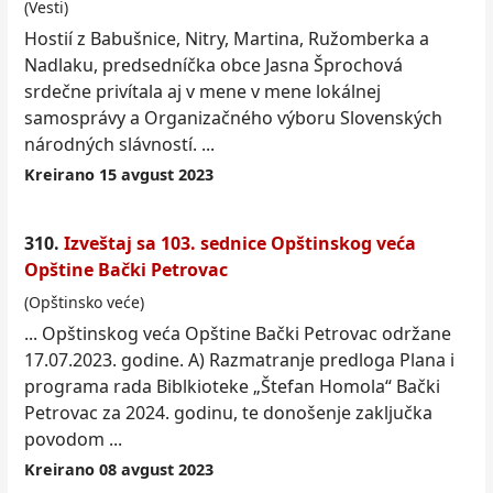
(Vesti)
Hostií z Babušnice, Nitry, Martina, Ružomberka a
Nadlaku, predsedníčka obce Jasna Šprochová
srdečne privítala aj v mene v mene lokálnej
samosprávy a Organizačného výboru Slovenských
národných slávností. ...
Kreirano 15 avgust 2023
310.
Izveštaj sa 103. sednice Opštinskog veća
Opštine Bački Petrovac
(Opštinsko veće)
... Opštinskog veća Opštine Bački Petrovac održane
17.07.2023. godine. A) Razmatranje predloga
Plan
a i
programa rada Biblkioteke „Štefan Homola“ Bački
Petrovac za 2024. godinu, te donošenje zaklјučka
povodom ...
Kreirano 08 avgust 2023