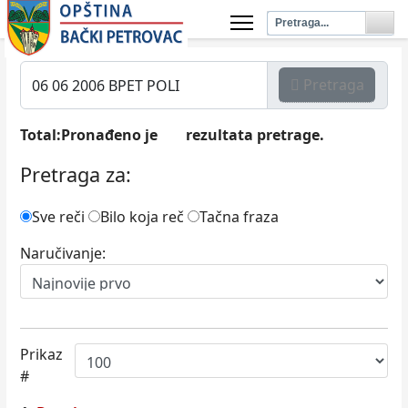
Pretraga
Total:Pronađeno je
rezultata pretrage.
2
Pretraga za:
Sve reči
Bilo koja reč
Tačna fraza
Naručivanje:
Prikaz
#