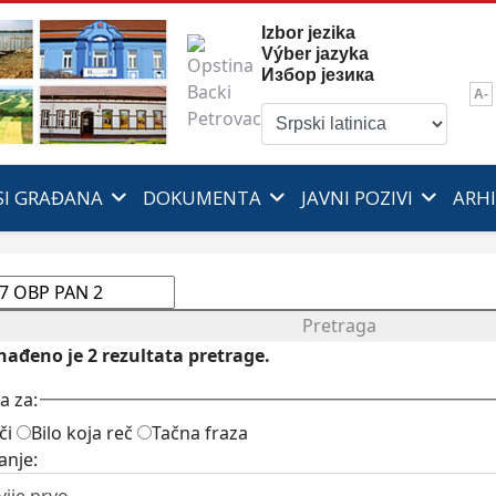
Izbor jezika
Výber jazyka
Избор језика
A-
SI GRAĐANA
DOKUMENTA
JAVNI POZIVI
ARH
Pretraga
onađeno je
2
rezultata pretrage.
a za:
či
Bilo koja reč
Tačna fraza
anje: