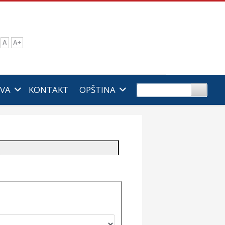
A
A+
IVA
KONTAKT
OPŠTINA