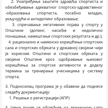
2. Унапређење заштите здравЉа спортиста и
обезбеђивање адекватног спортско-здравственог
-образовања спортиста, посебно младих,
укључујући и антидопинг образовање;
3. спречавање негативних појава у спорту у
Општини (допинг, насиЉе и недолично
понашање, намештање спортских резултата и др.);
4. рационално и наменско коришћење спортских
сала и спортских објеката у државној својини чији
је корисник Општини и спортских објеката у
својини Општине кроз одобравање њиховог
коришћења за спортске активности и доделу
термина за тренирање учесницима у систему
спорта;
3. Подносилац програма је у обавези да поднесе
следећу документацију:
1. Решење о регистрацији (АПР)
4. Јавни позив се објавЉује на званичном сајту