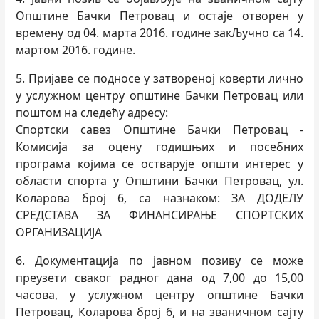
Општине Бачки Петровац и остаје отворен у
времену од 04. марта 2016. године закЉучно са 14.
мартом 2016. године.
5. Пријаве се подносе у затвореној коверти лично
у услужном центру општине Бачки Петровац или
поштом на следећу адресу:
Спортски савез Општине Бачки Петровац -
Комисија за оцену годишњих и посебних
програма којима се остварује општи интерес у
области спорта у Општини Бачки Петровац, ул.
Коларова број 6, са назнаком: ЗА ДОДЕЛУ
СРЕДСТАВА ЗА ФИНАНСИРАЊЕ СПОРТСКИХ
ОРГАНИЗАЦИЈА
6. Документација по јавном позиву се може
преузети сваког радног дана од 7,00 до 15,00
часова, у услужном центру општине Бачки
Петровац, Коларова број 6, и на званичном сајту