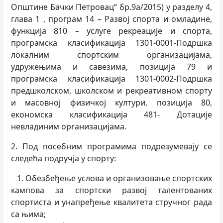
Општине Бачки Петровац“ бр.9а/2015) у разделу 4,
глава 1 , програм 14 – Развој спорта и омладине,
функција 810 – услуге рекреације и спорта,
програмска класификација 1301-0001-Подршка
локалним спортским организацијама,
удружењима и савезима, позиција 79 и
програмска класификација 1301-0002-Подршка
предшколском, школском и рекреативном спорту
и масовној физичкој култури, позиција 80,
економска класификација 481- Дотације
невладиним организацијама.
2. Под посебним програмима подрезумевају се
следећа подручја у спорту:
1. Обезбеђење услова и организовање спортских
кампова за спортски развој талентованих
спортиста и унапређење квалитета стручног рада
са њима;