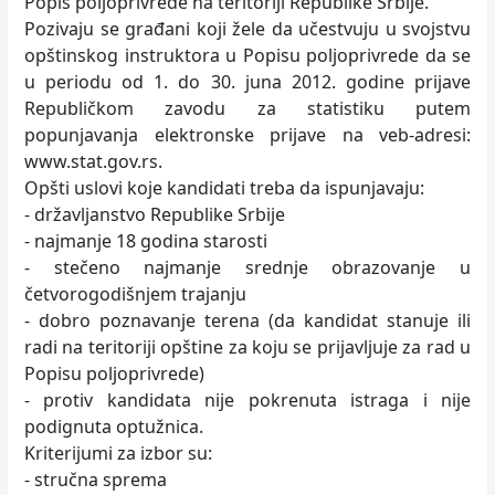
Popis poljoprivrede na teritoriji Republike Srbije.
Pozivaju se građani koji žele da učestvuju u svojstvu
opštinskog instruktora u Popisu poljoprivrede da se
u periodu od 1. do 30. juna 2012. godine prijave
Republičkom zavodu za statistiku putem
popunjavanja elektronske prijave na veb-adresi:
www.stat.gov.rs.
Opšti uslovi koje kandidati treba da ispunjavaju:
- državljanstvo Republike Srbije
- najmanje 18 godina starosti
- stečeno najmanje srednje obrazovanje u
četvorogodišnjem trajanju
- dobro poznavanje terena (da kandidat stanuje ili
radi na teritoriji opštine za koju se prijavljuje za rad u
Popisu poljoprivrede)
- protiv kandidata nije pokrenuta istraga i nije
podignuta optužnica.
Kriterijumi za izbor su:
- stručna sprema