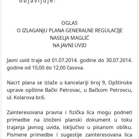
o b j a v l j u j e :
OGLAS
O IZLAGANJU PLANA GENERALNE REGULACIJE
NASELJA MAGLIĆ
NA JAVNI UVID
Javni uvid traje od 01.07.2014. godine do 30.07.2014.
godine od 10,00 do 12,00 časova.
Nacrt plana se izlaže u kancelariji broj 9, Opštinske
uprave opštine Bački Petrovac, u Bačkom Petrovcu,
ul. Kolarova br.6.
Zainteresovana pravna i fizička lica mogu podneti
primedbe na izloženi planski dokument u toku
trajanja javnog uvida, isključivo u pisanom obliku.
Pismene primedbe i sugestije zainteresovana lica