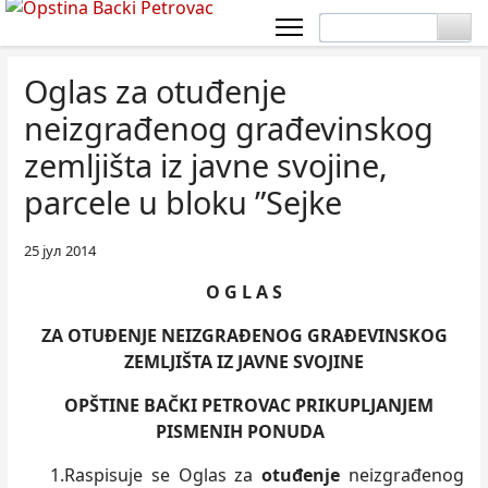
Oglas za otuđenje
neizgrađenog građevinskog
zemljišta iz javne svojine,
parcele u bloku ”Sejke
25 јул 2014
O G L A S
ZA OTUĐENJE NEIZGRAĐENOG GRAĐEVINSKOG
ZEMLJIŠTA IZ JAVNE SVOJINE
OPŠTINE BAČKI PETROVAC PRIKUPLJANJEM
PISMENIH PONUDA
1.Raspisuje se Oglas za
otuđenje
neizgrađenog