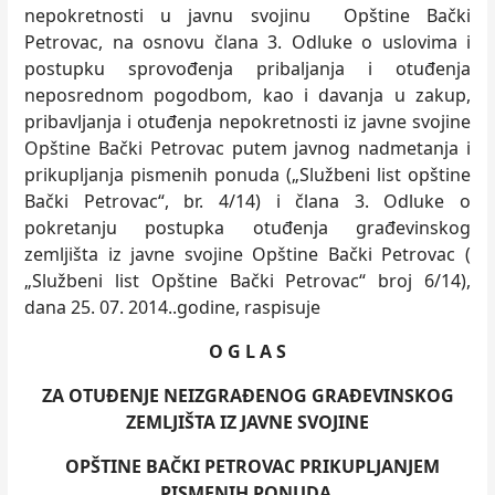
nepokretnosti u javnu svojinu Opštine Bački
Petrovac, na osnovu člana 3. Odluke o uslovima i
postupku sprovođenja pribaljanja i otuđenja
neposrednom pogodbom, kao i davanja u zakup,
pribavljanja i otuđenja nepokretnosti iz javne svojine
Opštine Bački Petrovac putem javnog nadmetanja i
prikupljanja pismenih ponuda („Službeni list opštine
Bački Petrovac“, br. 4/14) i člana 3. Odluke o
pokretanju postupka otuđenja građevinskog
zemljišta iz javne svojine Opštine Bački Petrovac (
„Službeni list Opštine Bački Petrovac“ broj 6/14),
dana 25. 07. 2014..godine, raspisuje
O G L A S
ZA OTUĐENJE NEIZGRAĐENOG GRAĐEVINSKOG
ZEMLJIŠTA IZ JAVNE SVOJINE
OPŠTINE BAČKI PETROVAC PRIKUPLJANJEM
PISMENIH PONUDA