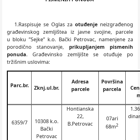
1.Raspisuje se Oglas za
otuđenje
neizgrađenog
građevinskog zemljištea iz javne svojine, parcele
u bloku ”Sejke” k.o. Bački Petrovac, namenjene za
porodično stanovanje,
prikupljanjem pismenih
ponuda
. Građevinsko zemljište se otuđuje po
tržišnim uslovima:
Adresa
Površina
Parc.br.
Zknj.ul.br.
Cen
parcele
parcela
Hontianska
1.3
22,
dina
07ari
10308 k.o.
6359
/7
B.Petrovac
2
68m
Bački
Petrovac