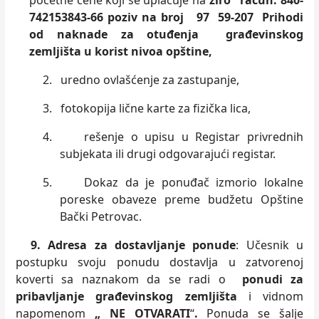
početne cene koji se uplaćuje na
žiro račun: 840-
742153843
-66 poziv na broj 97 59-207 Prihodi
od naknade za otuđenja građevinskog
zemljišta u korist nivoa opštine,
2.
uredno ovlašćenje za zastupanje,
3.
fotokopija lične karte za fizička lica,
4.
rešenje o upisu u Registar privrednih
subjekata ili drugi odgovarajući registar.
5.
Dokaz da je ponuđač izmorio lokalne
poreske obaveze preme budžetu Opštine
Bački Petrovac.
9. Adresa za dostavljanje ponude
: Učesnik u
postupku svoju ponudu dostavlja u zatvorenoj
koverti sa naznakom da se radi o
ponudi za
pribavljanje građevinskog zemljišta
i vidnom
napomenom
„ NE OTVARATI
“
.
Ponuda se šalje