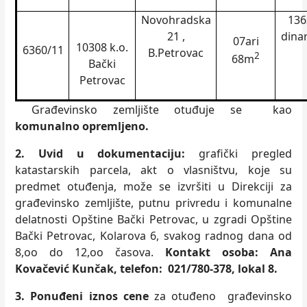
Novohradska
136
21 ,
dina
07ari
10308 k.o.
6360/11
B.Petrovac
2
68m
Bački
Petrovac
Građevinsko zemljište otuđuje se kao
komunalno opremljeno.
2. Uvid u dokumentaciju:
grafički pregled
katastarskih parcela, akt o vlasništvu, koje su
predmet otuđenja, može se izvršiti u Direkciji za
građevinsko zemljište, putnu privredu i komunalne
delatnosti Opštine Bački Petrovac, u zgradi Opštine
Bački Petrovac, Kolarova 6, svakog radnog dana od
8,oo do 12,oo časova.
Kontakt osoba: Ana
Kovačević Kunčak, telefon: 021/780-378, lokal 8.
3. Ponuđeni iznos cene
za otuđeno građevinsko