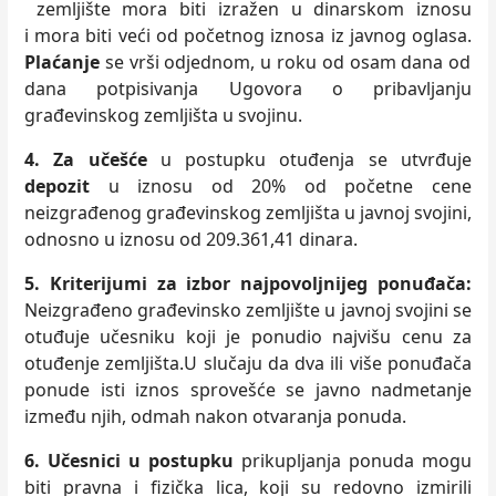
zemljište mora biti izražen u dinarskom iznosu
i mora biti veći od početnog iznosa iz javnog oglasa.
Plaćanje
se vrši odjednom, u roku od osam dana od
dana potpisivanja Ugovora
o pribavljanju
građevinskog zemljišta
u svojinu.
4. Za učešće
u postupku otuđenja se utvrđuje
depozit
u iznosu od 20% od početne cene
neizgrađenog građevinskog zemljišta u javnoj svojini,
odnosno u iznosu od 209.361,41 dinara.
5.
Kriterijumi za izbor najpovoljnijeg ponuđača:
Neizgrađeno građevinsko zemljište u javnoj svojini se
otuđuje učesniku koji je ponudio najvišu cenu za
otuđenje zemljišta.U slučaju da dva ili više ponuđača
ponude isti iznos sprovešće se javno nadmetanje
između njih, odmah nakon otvaranja ponuda.
6. Učesnici u postupku
prikupljanja ponuda mogu
biti pravna i fizička lica, koji su redovno izmirili