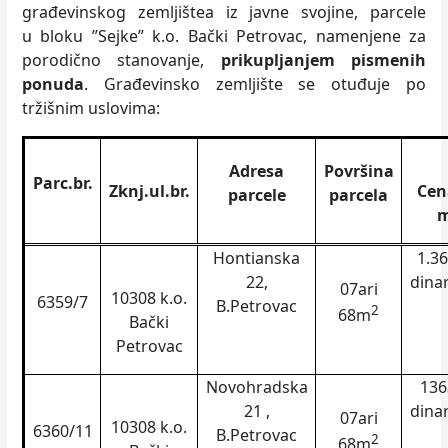
građevinskog zemljištea iz javne svojine, parcele
u bloku ”Sejke” k.o. Bački Petrovac, namenjene za
porodično stanovanje,
prikupljanjem pismenih
ponuda
. Građevinsko zemljište se otuđuje po
tržišnim uslovima:
Adresa
Površina
Parc.br.
Zknj.ul.br.
Cen
parcele
parcela
Hontianska
1.3
22,
dina
07ari
10308 k.o.
6359
/7
B.Petrovac
2
68m
Bački
Petrovac
Novohradska
136
21 ,
dina
07ari
10308 k.o.
6360/11
B.Petrovac
2
68m