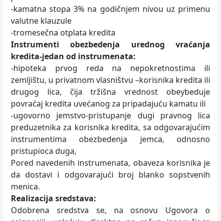
-kamatna stopa 3% na godičnjem nivou uz primenu
valutne klauzule
-tromesečna otplata kredita
Instrumenti obezbedenja urednog vraćanja
kredita-jedan od instrumenata:
-hipoteka prvog reda na nepokretnostima ili
zemljištu, u privatnom vlasništvu –korisnika kredita ili
drugog lica, čija tržišna vrednost obeybeduje
povraćaj kredita uvećanog za pripadajuću kamatu ili
-ugovorno jemstvo-pristupanje dugi pravnog lica
preduzetnika za korisnika kredita, sa odgovarajućim
instrumentima obezbedenja jemca, odnosno
pristupioca duga,
Pored navedenih instrumenata, obaveza korisnika je
da dostavi i odgovarajući broj blanko sopstvenih
menica.
Realizacija sredstava:
Odobrena sredstva se, na osnovu Ugovora o