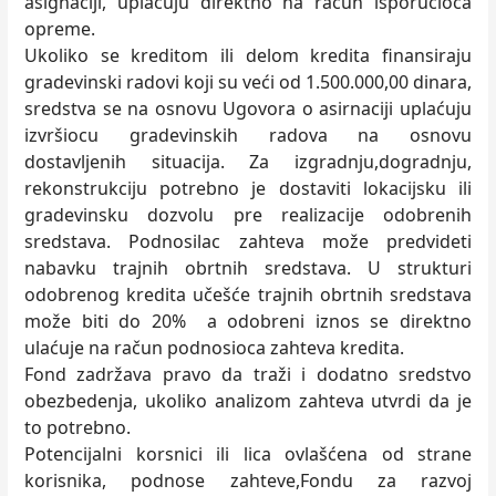
asignaciji, uplaćuju direktno na račun isporučioca
opreme.
Ukoliko se kreditom ili delom kredita finansiraju
gradevinski radovi koji su veći od 1.500.000,00 dinara,
sredstva se na osnovu Ugovora o asirnaciji uplaćuju
izvršiocu gradevinskih radova na osnovu
dostavljenih situacija. Za izgradnju,dogradnju,
rekonstrukciju potrebno je dostaviti lokacijsku ili
gradevinsku dozvolu pre realizacije odobrenih
sredstava. Podnosilac zahteva može predvideti
nabavku trajnih obrtnih sredstava. U strukturi
odobrenog kredita učešće trajnih obrtnih sredstava
može biti do 20% a odobreni iznos se direktno
ulaćuje na račun podnosioca zahteva kredita.
Fond zadržava pravo da traži i dodatno sredstvo
obezbedenja, ukoliko analizom zahteva utvrdi da je
to potrebno.
Potencijalni korsnici ili lica ovlašćena od strane
korisnika, podnose zahteve,Fondu za razvoj