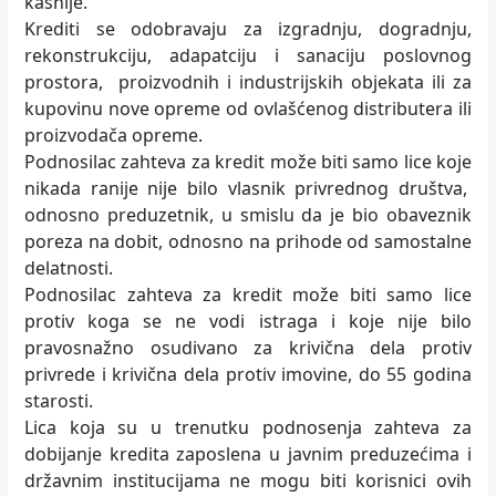
kasnije.
Krediti se odobravaju za izgradnju, dogradnju,
rekonstrukciju, adapatciju i sanaciju poslovnog
prostora, proizvodnih i industrijskih objekata ili za
kupovinu nove opreme od ovlašćenog distributera ili
proizvodača opreme.
Podnosilac zahteva za kredit može biti samo lice koje
nikada ranije nije bilo vlasnik privrednog društva,
odnosno preduzetnik, u smislu da je bio obaveznik
poreza na dobit, odnosno na prihode od samostalne
delatnosti.
Podnosilac zahteva za kredit može biti samo lice
protiv koga se ne vodi istraga i koje nije bilo
pravosnažno osudivano za krivična dela protiv
privrede i krivična dela protiv imovine, do 55 godina
starosti.
Lica koja su u trenutku podnosenja zahteva za
dobijanje kredita zaposlena u javnim preduzećima i
državnim institucijama ne mogu biti korisnici ovih