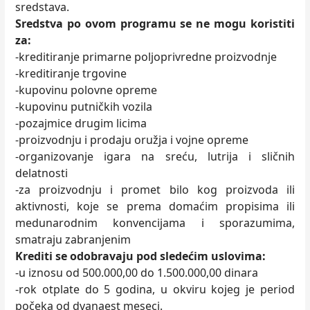
sredstava.
Sredstva po ovom programu se ne mogu koristiti
za:
-kreditiranje primarne poljoprivredne proizvodnje
-kreditiranje trgovine
-kupovinu polovne opreme
-kupovinu putničkih vozila
-pozajmice drugim licima
-proizvodnju i prodaju oružja i vojne opreme
-organizovanje igara na sreću, lutrija i sličnih
delatnosti
-za proizvodnju i promet bilo kog proizvoda ili
aktivnosti, koje se prema domaćim propisima ili
medunarodnim konvencijama i sporazumima,
smatraju zabranjenim
Krediti se odobravaju pod sledećim uslovima:
-u iznosu od 500.000,00 do 1.500.000,00 dinara
-rok otplate do 5 godina, u okviru kojeg je period
počeka od dvanaest meseci.