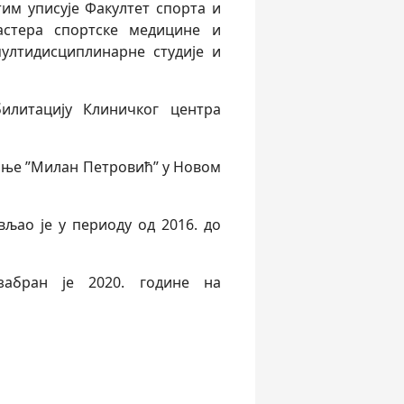
им уписује Факултет спорта и
астера спортске медицине и
ултидисциплинарне студије и
илитацију Клиничког центра
вање ”Милан Петровић” у Новом
љао је у периоду од 2016. до
абран је 2020. године на