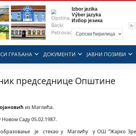
Izbor jezika
Výber jazyka
Избор језика
A-
ИСИ ГРАЂАНА
ДОКУМЕНТИ
ЈАВНИ ПОЗИВИ
ник председнице Општине
тојановић
из Маглића.
у Новом Саду 05.02.1987.
 образовање je стекао у Маглићу у ОШ ”Жарко Зрењ