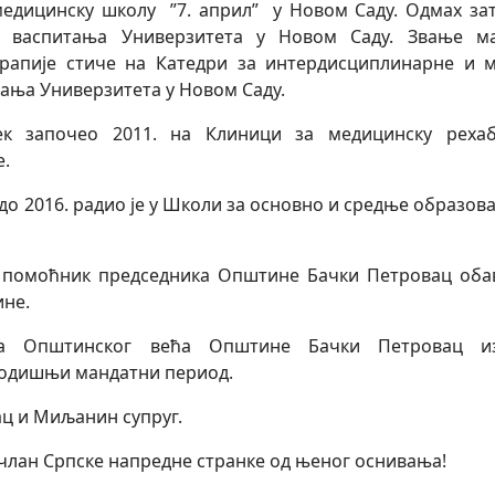
едицинску школу ”7. април” у Новом Саду. Одмах зат
г васпитања Универзитета у Новом Саду. Звање м
рапије стиче на Катедри за интердисциплинарне и м
ања Универзитета у Новом Саду.
ек започео 2011. на Клиници за медицинску рехаб
е.
 до 2016. радио је у Школи за основно и средње образо
 помоћник председника Општине Бачки Петровац обав
ине.
а Општинског већа Општине Бачки Петровац из
одишњи мандатни период.
ац и Миљанин супруг.
члан Српске напредне странке од њеног оснивања!