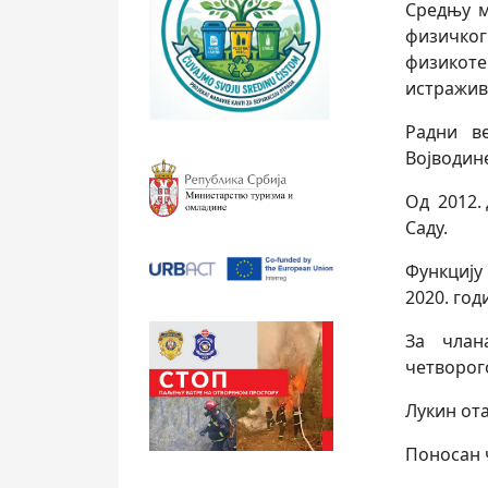
Средњу м
физичко
физикоте
истражив
Радни в
Војводин
Од 2012.
Саду.
Функцију
2020. год
За члан
четворог
Лукин от
Поносан 