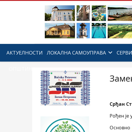
АКТУЕЛНОСТИ
ЛОКАЛНА САМОУПРАВА
СЕРВ
ОПШТИНА
Заме
Срђан С
Рођен je 
Основно