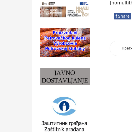
{nomulti
f
Share
Прет