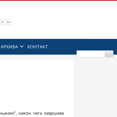
A
A+
АРХИВА
КОНТАКТ
анин”, након чега завршава