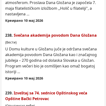
atmosferom. Proslava Dana Gložana je započela 7.
maja filatelistič
kom
izložbom ,,Holič u filateliji", a
nastavljena ...
Креирано 10 мај 2026
238.
Svečana akademija povodom Dana Gložana
(Вести)
U Domu kulture u Gložanu juče je održana svečana
akademija povodom Dana Gložana kao i značajnog
jubileja – 270 godina od dolaska Slovaka u Gložan.
Program večeri bio je osmišljen kao omaž bogatoj
istoriji ...
Креирано 10 мај 2026
239.
Izveštaj sa 74. sednice Opštinskog veća
Opštine Bački Petrovac
(Општинско веће)