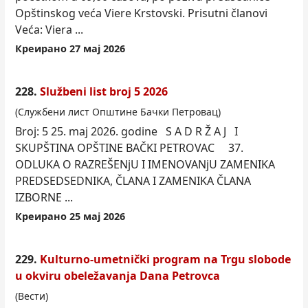
Opštinskog veća Viere Krstovski. Prisutni članovi
Veća: Viera ...
Креирано 27 мај 2026
228.
Službeni list broj 5 2026
(Службени лист Општине Бачки Петровац)
Broj: 5 25. maj 2026. godine S A D R Ž A J I
SKUPŠTINA OPŠTINE BAČKI PETROVAC 37.
ODLUKA O RAZREŠENjU I IMENOVANjU ZAMENIKA
PREDSEDSEDNIKA, ČLANA I ZAMENIKA ČLANA
IZBORNE ...
Креирано 25 мај 2026
229.
Kulturno-umetnički program na Trgu slobode
u okviru obeležavanja Dana Petrovca
(Вести)