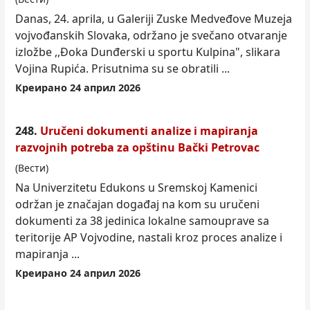
Danas, 24. aprila, u Galeriji Zuske Medveđove Muzeja
vojvođanskih Slovaka, održano je svečano otvaranje
izložbe ,,Đoka Dunđerski u sportu Kulpina", slikara
Vojina Rupića. Prisutnima su se obratili ...
Креирано 24 април 2026
248.
Uručeni dokumenti analize i mapiranja
razvojnih potreba za opštinu Bački Petrovac
(Вести)
Na Univerzitetu Edukons u Sremskoj Kamenici
održan je značajan događaj na
kom
su uručeni
dokumenti za 38 jedinica lokalne samouprave sa
teritorije AP Vojvodine, nastali kroz proces analize i
mapiranja ...
Креирано 24 април 2026