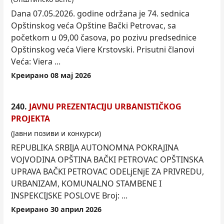
Dana 07.05.2026. godine održana je 74. sednica
Opštinskog veća Opštine Bački Petrovac, sa
počet
kom
u 09,00 časova, po pozivu predsednice
Opštinskog veća Viere Krstovski. Prisutni članovi
Veća: Viera ...
Креирано 08 мај 2026
240.
JAVNU PREZENTACIJU URBANISTIČKOG
PROJEKTA
(Јавни позиви и конкурси)
REPUBLIKA SRBIJA AUTONOMNA POKRAJINA
VOJVODINA OPŠTINA BAČKI PETROVAC OPŠTINSKA
UPRAVA BAČKI PETROVAC ODELjENjE ZA PRIVREDU,
URBANIZAM,
KOM
UNALNO STAMBENE I
INSPEKCIJSKE POSLOVE Broj: ...
Креирано 30 април 2026