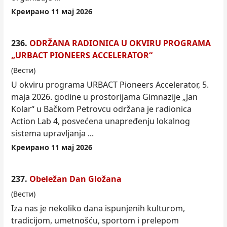
Креирано 11 мај 2026
236.
ODRŽANA RADIONICA U OKVIRU PROGRAMA
„URBACT PIONEERS ACCELERATOR“
(Вести)
U okviru programa URBACT Pioneers Accelerator, 5.
maja 2026. godine u prostorijama Gimnazije „Jan
Kolar“ u Bač
kom
Petrovcu održana je radionica
Action Lab 4, posvećena unapređenju lokalnog
sistema upravljanja ...
Креирано 11 мај 2026
237.
Obeležan Dan Gložana
(Вести)
Iza nas je nekoliko dana ispunjenih kulturom,
tradicijom, umetnošću, sportom i prelepom