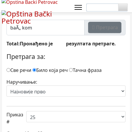
Претрага
Total:Пронађено је
резултата претраге.
556
Претрага за:
Све речи
Било која реч
Тачна фраза
Наручивање:
Приказ
#