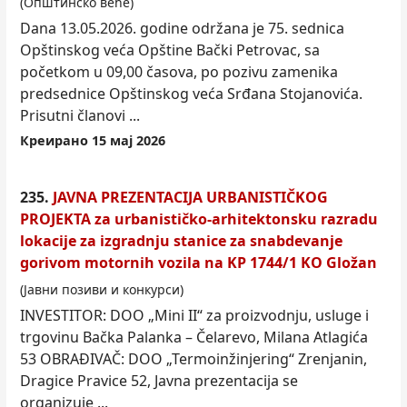
(Општинско веће)
Dana 13.05.2026. godine održana je 75. sednica
Opštinskog veća Opštine Bački Petrovac, sa
počet
kom
u 09,00 časova, po pozivu zamenika
predsednice Opštinskog veća Srđana Stojanovića.
Prisutni članovi ...
Креирано 15 мај 2026
235.
JAVNA PREZENTACIJA URBANISTIČKOG
PROJEKTA za urbanističko-arhitektonsku razradu
lokacije za izgradnju stanice za snabdevanje
gorivom motornih vozila na KP 1744/1 KO Gložan
(Јавни позиви и конкурси)
INVESTITOR: DOO „Mini II“ za proizvodnju, usluge i
trgovinu Bačka Palanka – Čelarevo, Milana Atlagića
53 OBRAĐIVAČ: DOO „Termoinžinjering“ Zrenjanin,
Dragice Pravice 52, Javna prezentacija se
organizuje ...