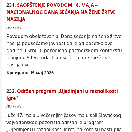
231.
SAOPŠTENJE POVODOM 18. MAJA –
NACIONALNOG DANA SEĆANJA NA ŽENE ŽRTVE
NASILJA
(Вести)
Povodom obeležavanja Dana sećanja na žene žrtve
nasilja podsećamo javnost da je od početka ove
godine u Srbiji u porodično-partners
kom
kontekstu
učinjeno 9 femicida. Dan sećanja na žene žrtve
nasilja ove ...
Креирано 19 мај 2026
232.
Održan program „Ujedinjeni u raznolikosti
igre“
(Вести)
Juče 17. maja u večernjim časovima u sali Slovačkog
vojvođanskog pozorišta održan je program
„Ujedinjeni u raznolikosti igre“, na
kom
su nastupila