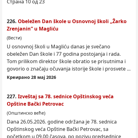
Страна 10 од 23
226.
Obeležen Dan škole u Osnovnoj školi „Žarko
Zrenjanin” u Magliću
(Вести)
U osnovnoj školi u Magliću danas je svečano
obeležen Dan škole i 77 godina postojanja i rada.
Tom prili
kom
direktor škole obratio se prisutnima i
govorio o značaju očuvanja istorije škole i prosvete ...
Креирано 28 мај 2026
227.
Izveštaj sa 78. sednice Opštinskog veća
Opštine Bački Petrovac
(Општинско веће)
Dana 26.05.2026. godine održana je 78. sednica
Opštinskog veća Opštine Bački Petrovac, sa
počet
kom
u 09,00 časova, po pozivu predsednice