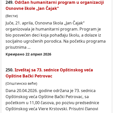
249.
Održan humanitarni program u organizaciji
Osnovne škole „Jan Čajak“
(Вести)
Juče, 21. aprila, Osnovna škola „Jan Čajak“
organizovala je humanitarni program. Program je
bio posvećen deci koja pohađaju školu, a dolaze iz
socijalno ugroženih porodica. Na početku programa
prisutnima ...
Креирано 22 април 2026
250.
Izveštaj sa 73. sednice Opštinskog veća
Opštine Bački Petrovac
(Општинско веће)
Dana 20.04.2026. godine održana je 73. sednica
Opštinskog veća Opštine Bački Petrovac, sa
počet
kom
u 11,00 časova, po pozivu predsednice
Opštinskog veća Viere Krstovski. Prisutni članovi