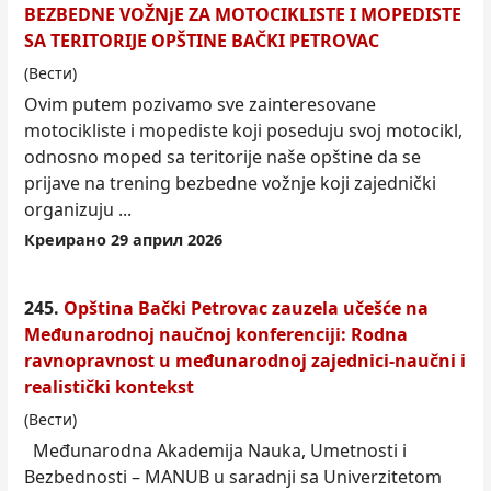
BEZBEDNE VOŽNjE ZA MOTOCIKLISTE I MOPEDISTE
SA TERITORIJE OPŠTINE BAČKI PETROVAC
(Вести)
Ovim putem pozivamo sve zainteresovane
motocikliste i mopediste koji poseduju svoj motocikl,
odnosno moped sa teritorije naše opštine da se
prijave na trening bezbedne vožnje koji zajednički
organizuju ...
Креирано 29 април 2026
245.
Opština Bački Petrovac zauzela učešće na
Međunarodnoj naučnoj konferenciji: Rodna
ravnopravnost u međunarodnoj zajednici-naučni i
realistički kontekst
(Вести)
Međunarodna Akademija Nauka, Umetnosti i
Bezbednosti – MANUB u saradnji sa Univerzitetom