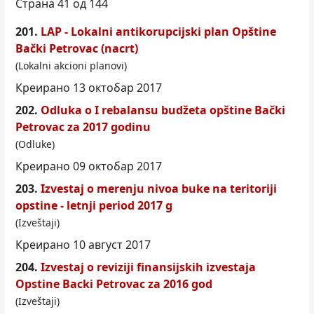
Страна 41 од 144
201.
LAP - Lokalni antikorupcijski plan
Opštine
Bački Petrovac (nacrt)
(Lokalni akcioni planovi)
Креирано 13 октобар 2017
202.
Odluka o I rebalansu budžeta
opštine
Bački
Petrovac za 2017 godinu
(Odluke)
Креирано 09 октобар 2017
203.
Izvestaj o merenju nivoa buke na teritoriji
opstine - letnji period 2017 g
(Izveštaji)
Креирано 10 август 2017
204.
Izvestaj o reviziji finansijskih izvestaja
Opstine Backi Petrovac za 2016 god
(Izveštaji)