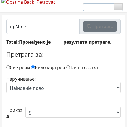
Претрага
Total:Пронађено је
резултата претраге.
719
Претрага за:
Све речи
Било која реч
Тачна фраза
Наручивање:
Приказ
#