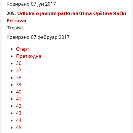
Креирано 07 јун 2017
205.
Odluka o javnim parkiralištima
Opštine
Bački
Petrovac
(Propisi)
Креирано 07 фебруар 2017
Старт
Претходна
36
37
38
39
40
41
42
43
44
45