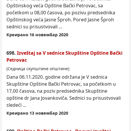
Opštinskog veća Opštine Bački
Petrovac
, sa
početkom u 08,00 časova, po pozivu predsednika
Opštinskog veća Jasne Šproh. Pored Jasne Šproh
sednici su prisustvovali ...
Креирано 16 новембар 2020
698.
Izveštaj sa V sednice Skupštine Opštine Bački
Petrovac
(Седница скупштине општине)
Dana 06.11.2020. godine održana je V sednica
Skupštine Opštine Bački
Petrovac
, sa početkom u
17,00 časova, na poziv predsednika Skupštine
opštine dr Jana Jovankoviča. Sednici su prisustvovali
sledeći ...
Креирано 13 новембар 2020