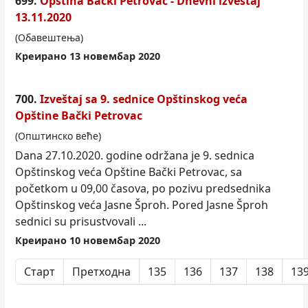
699.
Opština Bački
Petrovac
- Dnevni izveštaj
13.11.2020
(Обавештења)
Креирано 13 новембар 2020
700.
Izveštaj sa 9. sednice Opštinskog veća
Opštine Bački
Petrovac
(Општинско веће)
Dana 27.10.2020. godine održana je 9. sednica
Opštinskog veća Opštine Bački
Petrovac
, sa
početkom u 09,00 časova, po pozivu predsednika
Opštinskog veća Jasne Šproh. Pored Jasne Šproh
sednici su prisustvovali ...
Креирано 10 новембар 2020
Старт
Претходна
135
136
137
138
13