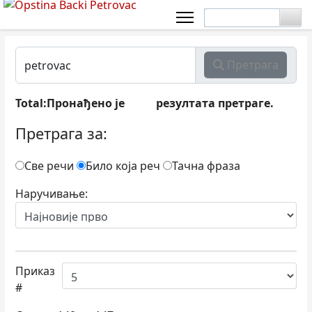
Претрага
Total:Пронађено је
резултата претраге.
731
Претрага за:
Све речи
Било која реч
Тачна фраза
Наручивање:
Приказ
#