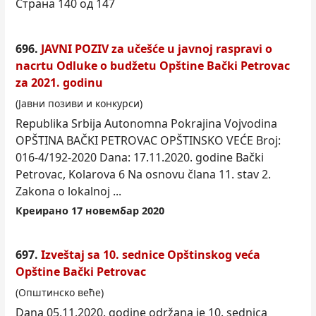
Страна 140 од 147
696.
JAVNI POZIV za učešće u javnoj raspravi o
nacrtu Odluke o budžetu Opštine Bački
Petrovac
za 2021. godinu
(Јавни позиви и конкурси)
Republika Srbija Autonomna Pokrajina Vojvodina
OPŠTINA BAČKI
PETROVAC
OPŠTINSKO VEĆE Broj:
016-4/192-2020 Dana: 17.11.2020. godine Bački
Petrovac, Kolarova 6 Na osnovu člana 11. stav 2.
Zakona o lokalnoj ...
Креирано 17 новембар 2020
697.
Izveštaj sa 10. sednice Opštinskog veća
Opštine Bački
Petrovac
(Општинско веће)
Dana 05.11.2020. godine održana je 10. sednica