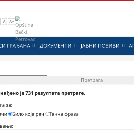
A
A+
СИ ГРАЂАНА
ДОКУМЕНТИ
ЈАВНИ ПОЗИВИ
А
Претрага
онађено је
731
резултата претраге.
а за:
речи
Било која реч
Тачна фраза
вање: