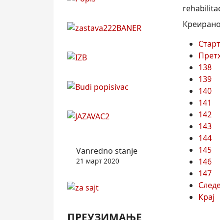
rehabilit
Креирано 
Стар
Прет
138
139
140
141
142
143
144
145
Vanredno stanje
146
21 март 2020
147
След
Крај
ПРЕУЗИМАЊЕ