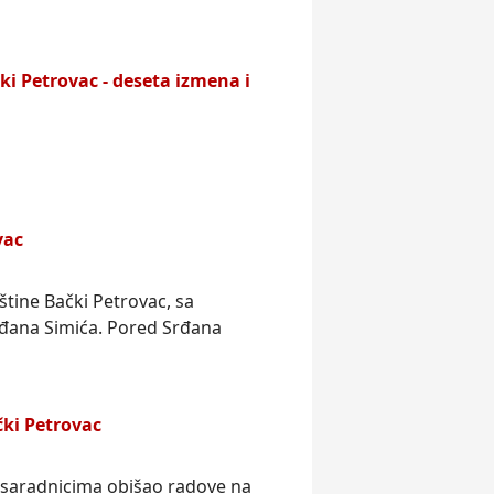
čki
Petrovac
- deseta izmena i
vac
štine Bački
Petrovac
, sa
đana Simića. Pored Srđana
čki
Petrovac
m saradnicima obišao radove na