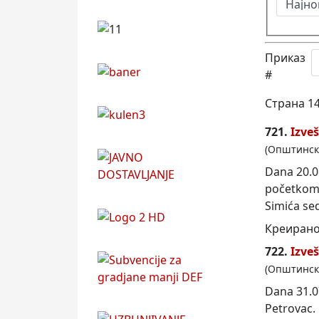
Приказ
#
Страна 14
721.
Izve
(Општинск
Dana 20.0
početkom 
Simića sed
Креирано
722.
Izve
(Општинск
Dana 31.0
Petrovac
.