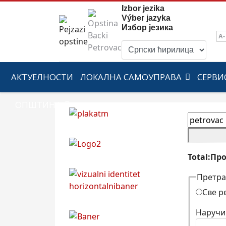
Izbor jezika
Výber jazyka
Избор језика
A-
АКТУЕЛНОСТИ
ЛОКАЛНА САМОУПРАВА
СЕРВИ
ОПШТИНА
Total:Пр
Претраг
Све 
Наручи