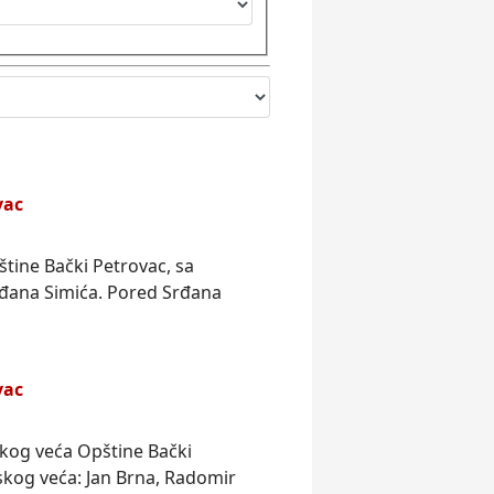
vac
štine Bački
Petrovac
, sa
đana Simića. Pored Srđana
vac
skog veća Opštine Bački
nskog veća: Jan Brna, Radomir