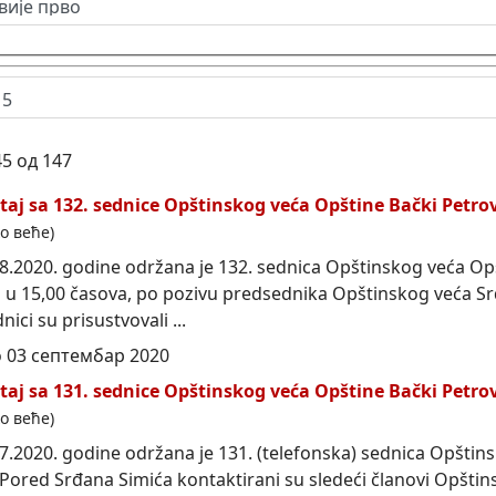
5 од 147
štaj sa 132. sednice Opštinskog veća Opštine Bački
Petro
о веће)
8.2020. godine održana je 132. sednica Opštinskog veća Op
u 15,00 časova, po pozivu predsednika Opštinskog veća Sr
nici su prisustvovali ...
 03 септембар 2020
štaj sa 131. sednice Opštinskog veća Opštine Bački
Petro
о веће)
7.2020. godine održana je 131. (telefonska) sednica Opštin
 Pored Srđana Simića kontaktirani su sledeći članovi Opšti