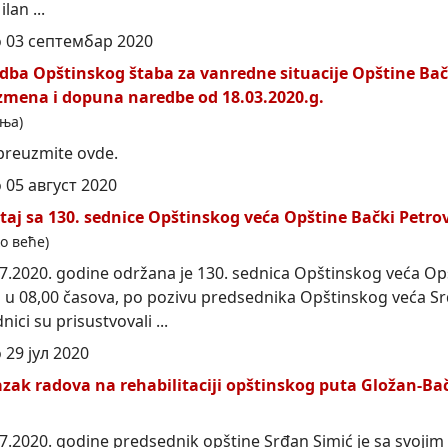
lan ...
 03 септембар 2020
dba Opštinskog štaba za vanredne situacije Opštine Ba
zmena i dopuna naredbe od 18.03.2020.g.
ња)
preuzmite ovde.
05 август 2020
štaj sa 130. sednice Opštinskog veća Opštine Bački
Petro
о веће)
7.2020. godine održana je 130. sednica Opštinskog veća Op
u 08,00 časova, po pozivu predsednika Opštinskog veća Sr
nici su prisustvovali ...
29 јул 2020
azak radova na rehabilitaciji opštinskog puta Gložan-Ba
7.2020. godine predsednik opštine Srđan Simić je sa svoji