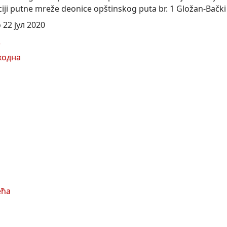
aciji putne mreže deonice opštinskog puta br. 1 Gložan-Bačk
22 јул 2020
т
ходна
ећа