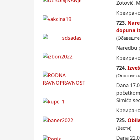
Zotović, Mi
Креирано
723.
Nare
dopuna i
(Обавеште
Naredbu 
Креирано 
724.
Izve
(Општинск
Dana 17.0
početkom 
Simića sed
Креирано 
725.
Obil
(Вести)
Dana 22.0