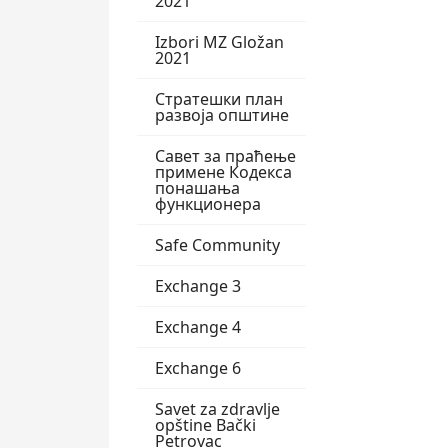
2021
Izbori MZ Gložan
2021
Стратешки план
развоја општине
Савет за праћење
примене Кодекса
понашања
функционера
Safe Community
Exchange 3
Exchange 4
Exchange 6
Savet za zdravlje
opštine Bački
Petrovac