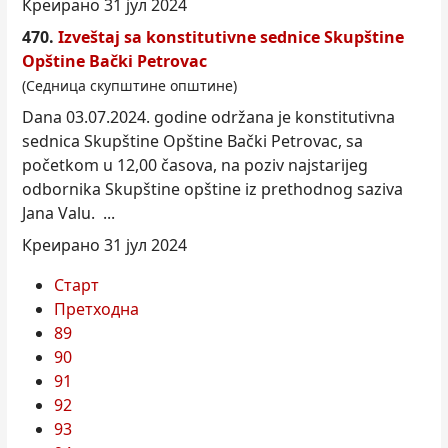
Креирано 31 јул 2024
470.
Izveštaj sa konstitutivne sednice Skupštine
Opštine Bački Petrovac
(Седница скупштине општине)
Dana 03.07.2024. godine održana je konstitutivna
sednica Skupštine Opštine Bački Petrovac, sa
počet
kom
u 12,00 časova, na poziv najstarijeg
odbornika Skupštine opštine iz prethodnog saziva
Jana Valu. ...
Креирано 31 јул 2024
Старт
Претходна
89
90
91
92
93