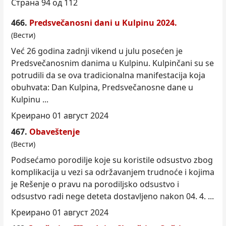
Страна 94 од 112
466.
Predsvečanosni dani u Kulpinu 2024.
(Вести)
Već 26 godina zadnji vikend u julu posećen je
Predsvečanosnim danima u Kulpinu. Kulpinčani su se
potrudili da se ova tradicionalna manifestacija koja
obuhvata: Dan Kulpina, Predsvečanosne dane u
Kulpinu ...
Креирано 01 август 2024
467.
Obaveštenje
(Вести)
Podsećamo porodilje koje su koristile odsustvo zbog
kom
plikacija u vezi sa održavanjem trudnoće i kojima
je Rešenje o pravu na porodiljsko odsustvo i
odsustvo radi nege deteta dostavljeno nakon 04. 4. ...
Креирано 01 август 2024