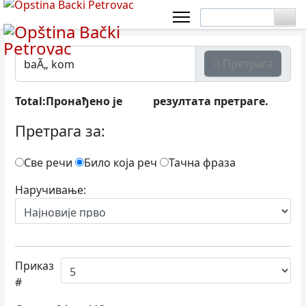
Претрага
Total:Пронађено је
резултата претраге.
556
Претрага за:
Све речи
Било која реч
Тачна фраза
Наручивање:
Приказ
#