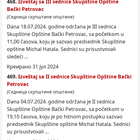
468.
Izveštaj sa III sednice Skupštine Opštine
Bački Petrovac
(Седница скупштине општине)
Dana 18.07.2024. godine održana je III sednica
Skupštine Opštine Bački Petrovac, sa počet
kom
u
11,00 časova, koju je sazvao predsednik Skupštine
opštine Michal Hatala. Sednici su prisustvovali
sledeći ...
Креирано 31 јул 2024
469.
Izveštaj sa II sednice Skupštine Opštine Bački
Petrovac
(Седница скупштине општине)
Dana 04.07.2024. godine održana je II sednica
Skupštine Opštine Bački Petrovac, sa počet
kom
u
19,10 časova, koju je po hitnom postupku sazvao
predsednik Skupštine opštine Michal Hatala. Sednici
su prisustvovali ...