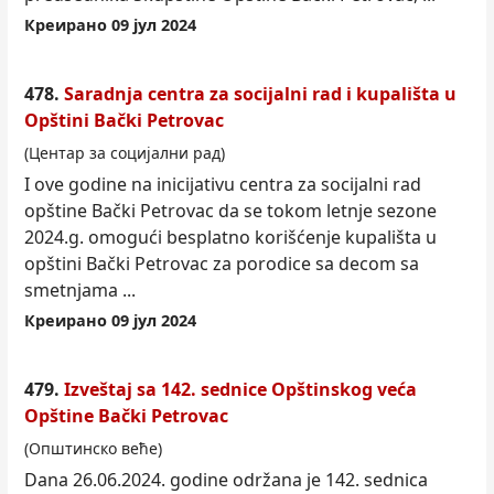
Креирано 09 јул 2024
478.
Saradnja centra za socijalni rad i kupališta u
Opštini Bački Petrovac
(Центар за социјални рад)
I ove godine na inicijativu centra za socijalni rad
opštine Bački Petrovac da se to
kom
letnje sezone
2024.g. omogući besplatno korišćenje kupališta u
opštini Bački Petrovac za porodice sa decom sa
smetnjama ...
Креирано 09 јул 2024
479.
Izveštaj sa 142. sednice Opštinskog veća
Opštine Bački Petrovac
(Општинско веће)
Dana 26.06.2024. godine održana je 142. sednica