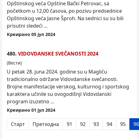
Opštinskog veća Opštine Bački Petrovac, sa
počet
kom
u 12,00 časova, po pozivu predsednice
Opštinskog veća Jasne Šproh. Na sednici su su bili
prisutni sledeći ...
Креирано 05 јул 2024
480.
VIDOVDANSKE SVEČANOSTI 2024
(Вести)
U petak 28. juna 2024. godine su u Magliću
tradicionalno održane Vidovdanske svečanosti.
Brojne manifestacije verskog, kulturnog i sportskog
karaktera učinile su ovogodišnji Vidovdanski
program izuzetno ...
Креирано 01 јул 2024
Старт
Претходна
91
92
93
94
95
96