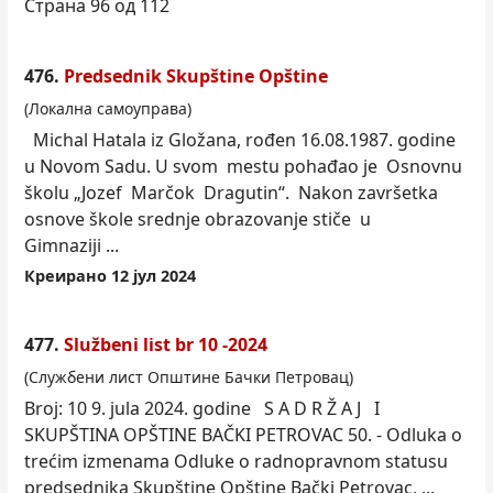
Страна 96 од 112
476.
Predsednik Skupštine Opštine
(Локална самоуправа)
Michal Hatala iz Gložana, rođen 16.08.1987. godine
u Novom Sadu. U svom mestu pohađao je Osnovnu
školu „Jozef Marčok Dragutin“. Nakon završetka
osnove škole srednje obrazovanje stiče u
Gimnaziji ...
Креирано 12 јул 2024
477.
Službeni list br 10 -2024
(Службени лист Општине Бачки Петровац)
Broj: 10 9. jula 2024. godine S A D R Ž A J I
SKUPŠTINA OPŠTINE BAČKI PETROVAC 50. - Odluka o
trećim izmenama Odluke o radnopravnom statusu
predsednika Skupštine Opštine Bački Petrovac, ...