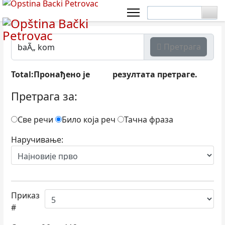
Претрага
Total:Пронађено је
резултата претраге.
556
Претрага за:
Све речи
Било која реч
Тачна фраза
Наручивање:
Приказ
#