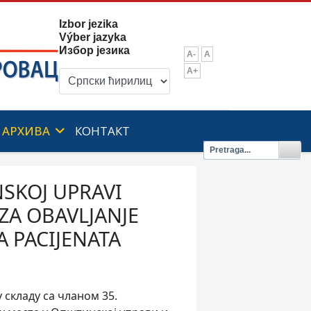
Izbor jezika
Výber jazyka
Избор језика
A-
A
A+
АРХИВА
КОНТАКТ
NSKOJ UPRAVI
ZA OBAVLJANJE
A PACIJENATA
складу са чланом 35.