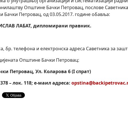
ка о унутрашњој организацији и систематизацији радни
нилаштву Општине Бачки Петровац, послове Саветника 
 Бачки Петровац, од 03.05.2017. године обавља:
ИСЛАВ ЛАБАТ, дипломирани правник.
а, бр. телефона и електронска адреса Саветника за заш
цијената Општине Бачки Петровац:
ачки Петровац, Ул. Коларова 6 (
I
спрат)
 378 – лок. 118; е-маил адреса:
opstina@backipetrovac.