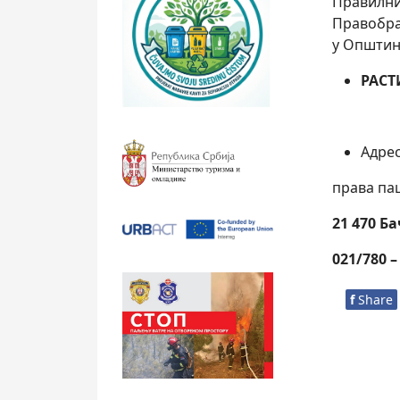
Правилни
Правобра
у Општини
РАСТ
Адрес
права па
21 470 Б
021/780 –
f
Share