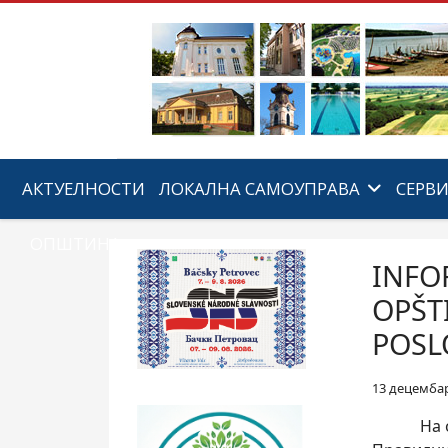
АКТУЕЛНОСТИ
ЛОКАЛНА САМОУПРАВА
СЕРВ
ОПШТИНА
INFOR
OPŠT
POSL
13 децемба
На основ