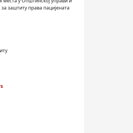
х места у Општинској управи и
за заштиту права пацијената
титу
rs