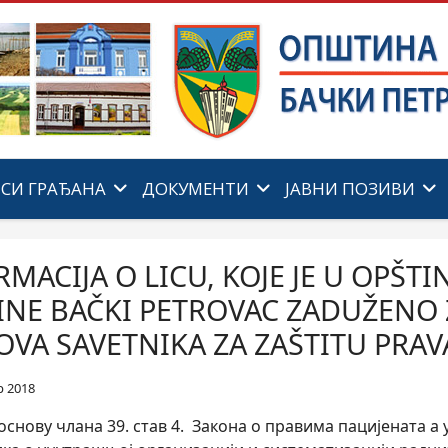
ИСИ ГРАЂАНА
ДОКУМЕНТИ
ЈАВНИ ПОЗИВИ
MACIJA O LICU, KOJE JE U OPŠTI
INE BAČKI PETROVAC ZADUŽENO 
OVA SAVETNIKA ZA ZAŠTITU PRAV
р 2018
у члана 39. став 4. Закона о правима пацијената а у 