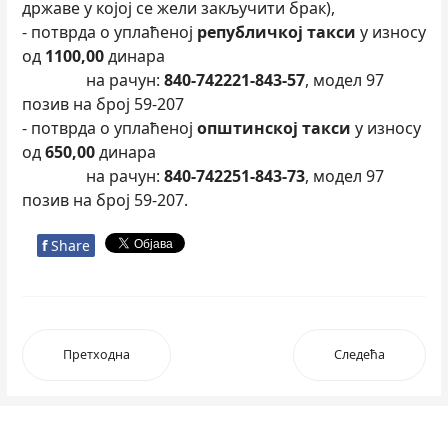
државе у којој се жели закључити брак),
- потврда о уплаћеној
републичкој такси
у износу
од
110
0,00
динара
на рачун:
840-742221-843-57
, модел 97
позив на број 59-207
- потврда о уплаћеној
општинској такси
у износу
од
650,00
динара
на рачун:
840-742251-843-73
, модел 97
позив на број 59-207.
f
Share
Претходна
Следећа