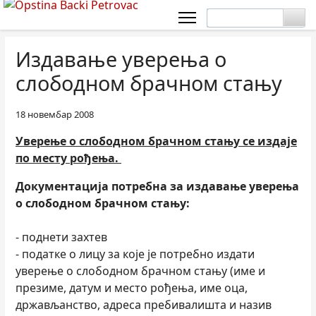
Издавање уверења о
слободном брачном стању
18 новембар 2008
Уверење о слободном брачном стању се издаје
по месту рођења.
Документација потребна за издавање уверења
о слободном брачном стању:
- поднети захтев
- податке о лицу за које је потребно издати
уверење о слободном брачном стању (име и
презиме, датум и место рођења, име оца,
држављанство, адреса пребивалишта и назив