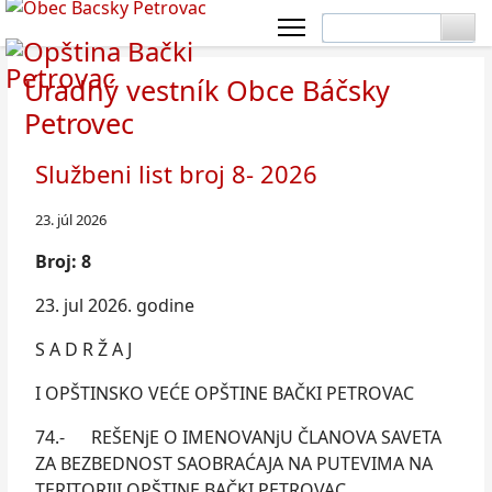
Úradný vestník Obce Báčsky
Petrovec
Službeni list broj 8- 2026
23. júl 2026
Broj: 8
23. jul 2026. godine
S A D R Ž A J
I OPŠTINSKO VEĆE OPŠTINE BAČKI PETROVAC
74.- REŠENjE O IMENOVANjU ČLANOVA SAVETA
ZA BEZBEDNOST SAOBRAĆAJA NA PUTEVIMA NA
TERITORIJI OPŠTINE BAČKI PETROVAC