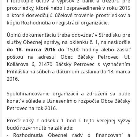
i fotokópie účtov a výpisov z bánk a trezoru pre
prostriedky, ktoré neboli ospravedlnené v roku 2015
a ktoré dosvedčujú účelové trovenie prostriedkov a
kópiu Rozhodnutia o registrácii organizácie.
Úplnú dokumentáciu treba odovzdať v Stredisku pre
služby Obecnej správy, na okienku č. 1, najneskoršie
do 18. marca 2016
do 15,00 hodiny alebo zaslať
poštou na adresu: Obec Báčsky Petrovec, Ul.
Kollárova 6, 21470 Báčsky Petrovec s vyznačením
Prihláška na súbeh a dátumom zaslania do 18. marca
2016.
Spolufinancovanie organizácií a združení sa bude
konať v súlade s Uznesením o rozpočte Obce Báčsky
Petrovec na rok 2016.
Prostriedky z odseku 1 bod I. tejto verejnej výzvy
budú rozvrhnuté na základe:
- Rozhodnutia Obecnej rady o financovaní a