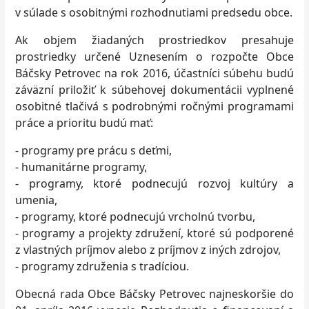
v súlade s osobitnými rozhodnutiami predsedu obce.
Ak objem žiadaných prostriedkov presahuje
prostriedky určené Uznesením o rozpočte Obce
Báčsky Petrovec na rok 2016, účastníci súbehu budú
záväzní priložiť k súbehovej dokumentácii vyplnené
osobitné tlačivá s podrobnými ročnými programami
práce a prioritu budú mať:
- programy pre prácu s deťmi,
- humanitárne programy,
- programy, ktoré podnecujú rozvoj kultúry a
umenia,
- programy, ktoré podnecujú vrcholnú tvorbu,
- programy a projekty združení, ktoré sú podporené
z vlastných príjmov alebo z príjmov z iných zdrojov,
- programy združenia s tradíciou.
Obecná rada Obce Báčsky Petrovec najneskoršie do