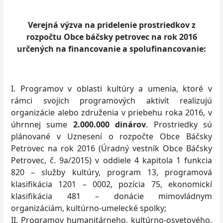
Verejná výzva na pridelenie prostriedkov z
rozpočtu Obce báčsky petrovec na rok 2016
určených na financovanie a spolufinancovanie:
I. Programov v oblasti kultúry a umenia, ktoré v
rámci svojich programových aktivít realizujú
organizácie alebo združenia v priebehu roka 2016, v
úhrnnej sume
2.000.000 dinárov
. Prostriedky sú
plánované v Uznesení o rozpočte Obce Báčsky
Petrovec na rok 2016 (Úradný vestník Obce Báčsky
Petrovec, č. 9a/2015) v oddiele 4 kapitola 1 funkcia
820 – služby kultúry, program 13, programová
klasifikácia 1201 – 0002, pozícia 75, ekonomickí
klasifikácia 481 – donácie mimovládnym
organizáciám, kultúrno-umelecké spolky;
II. Programov humanitárneho, kultúrno-osvetového,