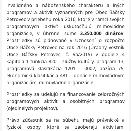
invalidného a náboženského charakteru a iných
programov a aktivít významných pre Obec Báčsky
Petrovec v priebehu roka 2016, ktoré v rámci svojich
programových aktivít uskutočňujú mimovládne
organizácie, v úhrnnej sume
3.350.000 dinárov
.
Prostriedky sú plánované v Uznesení o rozpočte
Obce Báčsky Petrovec na rok 2016 (Úradný vestník
Obce Báčsky Petrovec, č. 9a/2015) v oddiele 4
kapitola 1 funkcia 820 – služby kultúry, program 13,
programová klasifikácia 1201 – 0002, pozícia 75,
ekonomickí klasifikácia 481 – donácie mimovládnym
organizáciám, mimovládne organizácie.
Prostriedky sa udeľujú na financovanie celoročných
programových aktivít a osobitných programov
(ojedinelých projektov).
Právo zúčastniť sa na súbehu majú právnické a
fyzické osoby, ktoré sa zaoberajú aktivitami