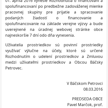
01. apríla 2016 vynesie Rozhodnutia o financovaní a
spolufinancovaní po predbežne zadováženej mienke
pracovnej skupiny pre prijatie a spracovanie
podaných žiadostí o financovanie a
spolufinancovanie na základe verejne výzvy a bude
uverejnené na úradnej webovej stránke obce
najneskoršie 7 dní odo dňa vynesenia.
Užívatelia prostriedkov sú povinní prostriedky
využívať výlučne na účely, ktoré sú určené
Rozhodnutím o udelení prostriedkov a Zmluvou
medzi užívateľmi prostriedkov a Obcou Báčsky
Petrovec.
V Báčskom Petrovci
08.03.2016
PREDSEDA OBCE
Pavel Marčok, prof.