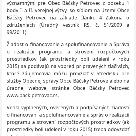
významnými pre Obec Báčsky Petrovec z odseku 1
body I. a II. verejnej výzvy, so sídlom na území Obce
Báčsky Petrovec na základe článku 4 Zákona o
združeniach (Úradný vestník RS, č. 51/2009 a
99/2011).
Žiadosť o financovanie a spolufinancovanie a Správa
o realizácii programu a strovení rozpočtových
prostriedkov (ak prostriedky boli udelení v roku
2015) sa podávajú na vopred pripravených tlačivách,
ktoré záujemcovia môžu prevziať v Stredisku pre
služby Obecnej správy Obce Báčsky Petrove alebo na
úradnej webovej stránke Obce Báčsky Petrovec
www.backipetrovac.rs,
Vedľa vyplnených, overených a podpísaných žiadostí
o financovaní a spolufinancovanie a správ o realizácii
programu a strovení rozpočtových prostriedkov (ak
prostriedky boli udelení v roku 2015) treba odovzdať