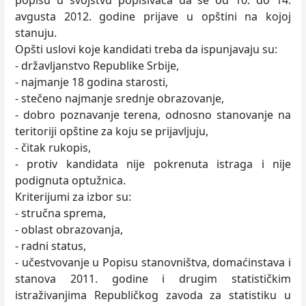
popisu u svojstvu popisivača da se od 10. do 14.
avgusta 2012. godine prijave u opštini na kojoj
stanuju.
Opšti uslovi koje kandidati treba da ispunjavaju su:
- državljanstvo Republike Srbije,
- najmanje 18 godina starosti,
- stečeno najmanje srednje obrazovanje,
- dobro poznavanje terena, odnosno stanovanje na
teritoriji opštine za koju se prijavljuju,
- čitak rukopis,
- protiv kandidata nije pokrenuta istraga i nije
podignuta optužnica.
Kriterijumi za izbor su:
- stručna sprema,
- oblast obrazovanja,
- radni status,
- učestvovanje u Popisu stanovništva, domaćinstava i
stanova 2011. godine i drugim statističkim
istraživanjima Republičkog zavoda za statistiku u