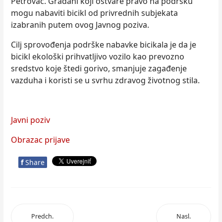
Petrovac. Građani koji ostvare pravo na podršku
mogu nabaviti bicikl od privrednih subjekata
izabranih putem ovog Javnog poziva.
Cilј sprovođenja podrške nabavke bicikala je da je
bicikl ekološki prihvatlјivo vozilo kao prevozno
sredstvo koje štedi gorivo, smanjuje zagađenje
vazduha i koristi se u svrhu zdravog životnog stila.
Javni poziv
Obrazac prijave
f
Share
Predch.
Nasl.