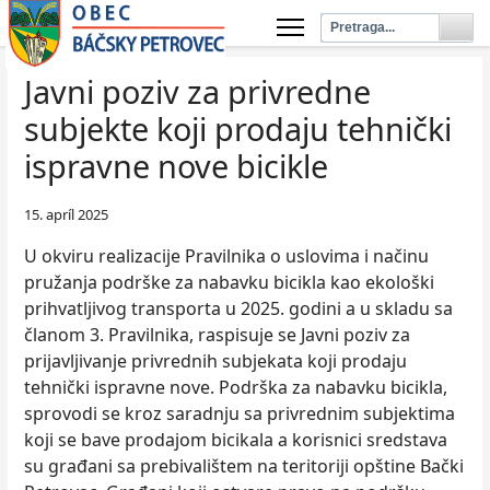
Javni poziv za privredne
subjekte koji prodaju tehnički
ispravne nove bicikle
15. apríl 2025
U okviru realizacije Pravilnika o uslovima i načinu
pružanja podrške za nabavku bicikla kao ekološki
prihvatlјivog transporta u 2025. godini a u skladu sa
članom 3. Pravilnika, raspisuje se Javni poziv za
prijavlјivanje privrednih subjekata koji prodaju
tehnički ispravne nove. Podrška za nabavku bicikla,
sprovodi se kroz saradnju sa privrednim subjektima
koji se bave prodajom bicikala a korisnici sredstava
su građani sa prebivalištem na teritoriji opštine Bački