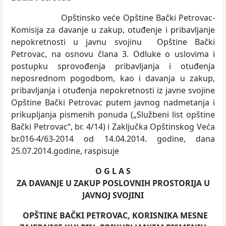
Opštinsko veće Opštine Bački Petrovac-
Komisija za davanje u zakup, otuđenje i pribavljanje
nepokretnosti u javnu svojinu Opštine Bački
Petrovac, na osnovu člana 3. Odluke o uslovima i
postupku sprovođenja pribavljanja i otuđenja
neposrednom pogodbom, kao i davanja u zakup,
pribavljanja i otuđenja nepokretnosti iz javne svojine
Opštine Bački Petrovac putem javnog nadmetanja i
prikupljanja pismenih ponuda („Službeni list opštine
Bački Petrovac“, br. 4/14) i Zaključka Opštinskog Veća
br.016-4/63-2014 od 14.04.2014. godine, dana
25.07.2014.godine, raspisuje
O G L A S
ZA DAVANJE U ZAKUP POSLOVNIH PROSTORIJA U
JAVNOJ SVOJINI
OPŠTINE BAČKI PETROVAC, KORISNIKA MESNE