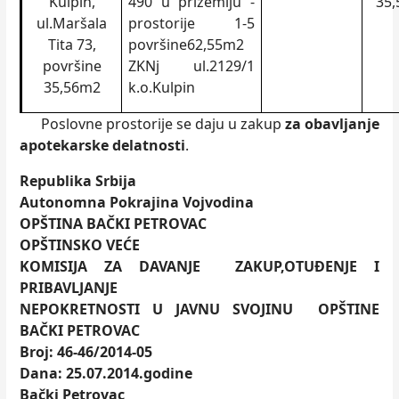
Kulpin,
490 u prizemlju -
35
ul.Maršala
prostorije 1-5
Tita 73,
površine62,55m2
površine
ZKNj ul.2129/1
35,56m2
k.o.Kulpin
Poslovne prostorije se daju u zakup
za obavljanje
apotekarske delatnosti
.
Republika Srbija
Autonomna Pokrajina Vojvodina
OPŠTINA BAČKI PETROVAC
OPŠTINSKO VEĆE
KOMISIJA ZA DAVANJE ZAKUP,OTUĐENJE I
PRIBAVLJANJE
NEPOKRETNOSTI U JAVNU SVOJINU OPŠTINE
BAČKI PETROVAC
Broj: 46-46
/
2014-05
Dana: 25.07.2014.godine
Bački Petrovac