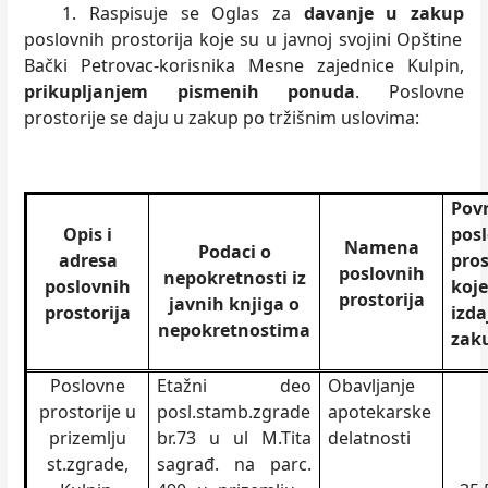
1. Raspisuje se Oglas za
davanje u zakup
poslovnih prostorija koje su u javnoj svojini Opštine
Bački Petrovac-korisnika Mesne zajednice Kulpin,
prikupljanjem pismenih ponuda
. Poslovne
prostorije se daju u zakup po tržišnim uslovima:
Pov
Opis i
pos
Namena
Podaci o
adresa
pros
poslovnih
nepokretnosti iz
poslovnih
ko
prostorija
javnih knjiga o
prostorija
izd
nepokretnostima
zak
Poslovne
Etažni deo
Obavljanje
prostorije u
posl.stamb.zgrade
apotekarske
prizemlju
br.73 u ul M.Tita
delatnosti
st.zgrade,
sagrađ. na parc.