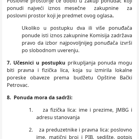
Poslovne prostorije će dobiti u
zakup ponuđač koji
ponudi najveći iznos mesečne zakupnine za
poslovni prostor koji je predmet ovog oglasa
.
Ukoliko u postupku dva ili više ponuđača
ponude isti iznos zakupnine Komisija zadržava
pravo da izbor najpovoljnijeg ponuđača izvrši
po slobodnom uverenju.
7. Učesnici u postupku
prikupljanja ponuda mogu
biti pravna i fizička lica, koja su izmirila lokalne
poreske obaveze prema budžetu Opštine Bački
Petrovac.
8.
Ponuda mora da sadrži:
1.
za fizička lica: ime i prezime, JMBG i
adresu stanovanja
2.
za preduzetnike i pravna lica: poslovno
ime, matični broj i PIB, sedište, potpis