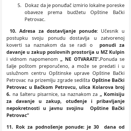
5.
Dokaz da je ponuđač izmirio lokalne poreske
obaveze prema budžetu Opštine Bački
Petrovac.
10. Adresa za dostavljanje ponude
: Učesnik u
postupku svoju ponudu dostavlja u zatvorenoj
koverti sa naznakom da se radi o
ponudi za
davanje u zakup poslovnih prostorija u MZ Kulpin
i vidnom napomenom
„ NE OTVARATI
“
.
Ponuda se
šalje poštom preporučeno, a može se
predati i u
uslužnom centru Opštinske uprave Opštine Bački
Petrovac na prizemlju zgrade sedišta
Opštine Bački
Petrovac u Bačkom Petrovcu, ulica Kolarova broj
6.
na šalteru pisarnice, sa naznakom za
„
Komisiju
za davanje u zakup, otuđenje i pribavljanje
nepokretnosti u javnu svojinu Opštine Bački
Petrovac“
11.
Rok za podnošenje ponude: je 30 dana od