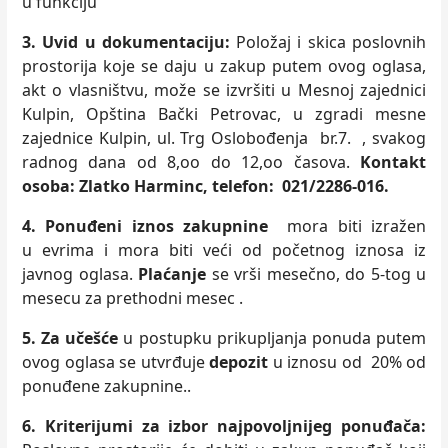
u funkciju
3. Uvid u dokumentaciju:
Položaj i skica poslovnih
prostorija koje se daju u zakup
putem ovog oglasa,
akt o vlasništvu, može se izvršiti u Mesnoj zajednici
Kulpin, Opština Bački Petrovac, u zgradi mesne
zajednice Kulpin, ul. Trg Oslobođenja br.7. , svakog
radnog dana od 8,oo do 12,oo časova.
Kontakt
osoba: Zlatko Harminc, telefon: 021/2286-016.
4. Ponuđeni iznos zakupnine
mora biti izražen
u evrima i mora biti veći od početnog iznosa iz
javnog oglasa.
Plaćanje
se vrši mesečno, do 5-tog u
mesecu za prethodni mesec
.
5. Za učešće
u postupku prikupljanja ponuda putem
ovog oglasa se utvrđuje
depozit
u iznosu od 20% od
ponuđene zakupnine..
6.
Kriterijumi za izbor najpovoljnijeg ponuđača: