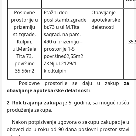
Poslovne
Etažni deo
Obavljanje
prostorije u
posl.stamb.zgrade
apotekarske
prizemlju
br.73 u ul M.Tita
delatnosti
st.zgrade,
sagrađ. na parc.
Kulpin,
490 u prizemlju –
35
ul.Maršala
prostorije 1-5
Tita 73,
površine62,55m2
površine
ZKNj ul.2129/1
35,56m2
k.o.Kulpin
Poslovne prostorije se daju u zakup
za
obavljanje apotekarske delatnosti
.
2
.
Rok trajanja zakupa
je 5 godina, sa mogućnošću
produženja zakupa.
Nakon potpisivanja ugovora o zakupu zakupac je u
obavezi da u roku od 90 dana poslovni prostor stavi