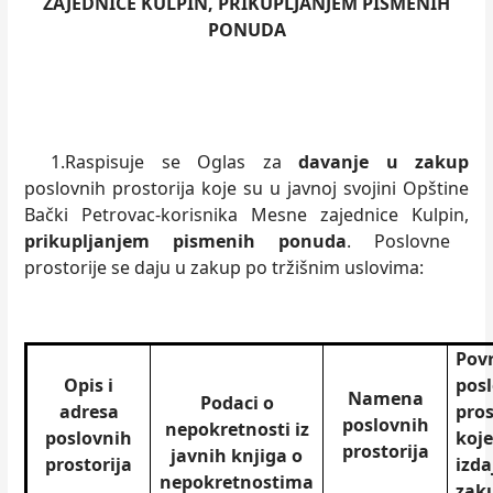
ZAJEDNICE KULPIN, PRIKUPLJANJEM PISMENIH
PONUDA
1.Raspisuje se Oglas za
davanje u zakup
poslovnih prostorija koje su u javnoj svojini Opštine
Bački Petrovac-korisnika Mesne zajednice Kulpin,
prikupljanjem pismenih ponuda
. Poslovne
prostorije se daju u zakup po tržišnim uslovima:
Pov
Opis i
pos
Namena
Podaci o
adresa
pros
poslovnih
nepokretnosti iz
poslovnih
koje
prostorija
javnih knjiga o
prostorija
izda
nepokretnostima
zak