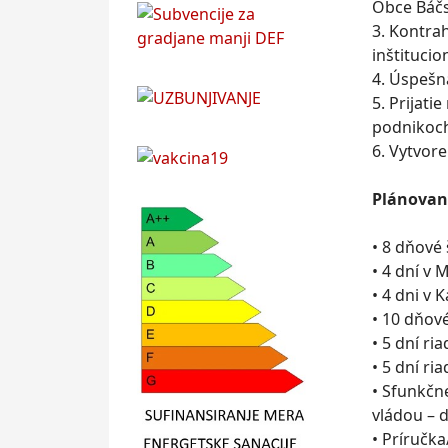
Obce Báčs
3. Kontra
inštituci
4. Úspešn
5. Prijat
podnikoch
6. Vytvor
Plánované
• 8 dňové
• 4 dní v 
• 4 dni v
• 10 dňov
• 5 dní r
• 5 dní r
• Sfunkčn
vládou – 
• Príručk