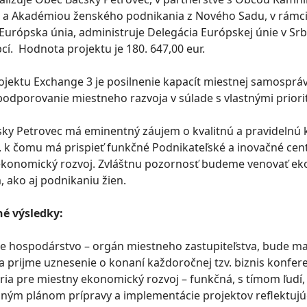
 a Akadémiou ženského podnikania z Nového Sadu, v rámci 
 Európska únia, administruje Delegácia Európskej únie v Srb
cí. Hodnota projektu je 180. 647,00 eur.
ojektu Exchange 3 je posilnenie kapacít miestnej samosprá
 podporovanie miestneho razvoja v súlade s vlastnými priori
ky Petrovec má eminentný záujem o kvalitnú a pravidelnú
 k čomu má prispieť funkčné Podnikateľské a inovačné cent
konomický rozvoj. Zvláštnu pozornosť budeme venovať ek
 ako aj podnikaniu žien.
é výsledky:
re hospodárstvo – orgán miestneho zastupiteľstva, bude m
a prijme uznesenie o konaní každoročnej tzv. biznis konfere
ária pre miestny ekonomický rozvoj – funkčná, s tímom ľudí,
ným plánom prípravy a implementácie projektov reflektujúc