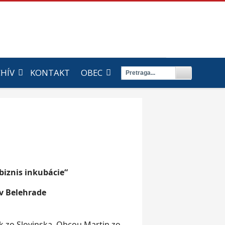
HÍV
KONTAKT
OBEC
biznis inkubácie“
v Belehrade
k zo Slovinska, Obcou Martin zo