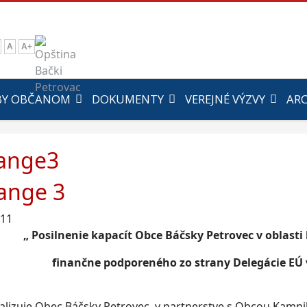
A
A+
BY OBČANOM
DOKUMENTY
VEREJNÉ VÝZVY
ARC
ange3
ange 3
011
„ Posilnenie kapacít Obce Báčsky Petrovec v oblasti 
finančne podporeného zo strany Delegácie EÚ 
ealizuje Obec Báčsky Petrovec, v partnerstve s Obcou Kamni