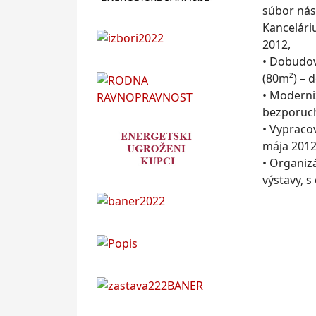
súbor nás
Kancelári
2012,
• Dobudov
(80m²) – 
• Moderni
bezporuch
• Vypraco
mája 2012
• Organiz
výstavy, 