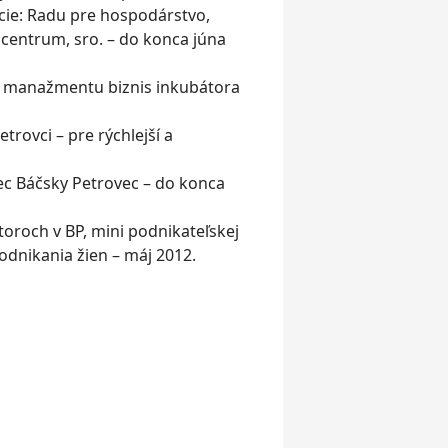
úcie: Radu pre hospodárstvo,
centrum, sro. – do konca júna
 a manažmentu biznis inkubátora
rovci – pre rýchlejší a
bec Báčsky Petrovec – do konca
toroch v BP, mini podnikateľskej
odnikania žien – máj 2012.