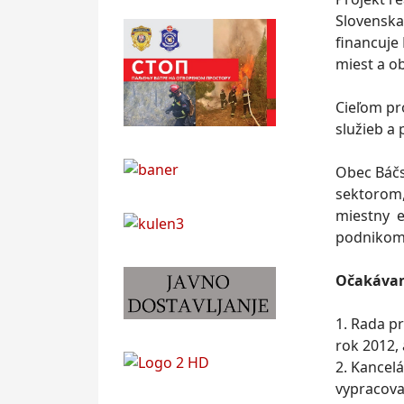
Slovenska
financuje
miest a ob
Cieľom pr
služieb a
Obec Báčs
sektorom,
miestny e
podnikom,
Očakávan
1. Rada p
rok 2012, 
2. Kancel
vypracova