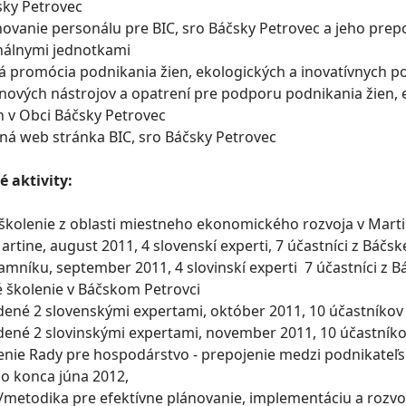
ky Petrovec
hovanie personálu pre BIC, sro Báčsky Petrovec a jeho pre
onálnymi jednotkami
á promócia podnikania žien, ekologických a inovatívnych p
ie nových nástrojov a opatrení pre podporu podnikania žien,
 v Obci Báčsky Petrovec
ená web stránka BIC, sro Báčsky Petrovec
 aktivity:
 školenie z oblasti miestneho ekonomického rozvoja v Mart
Martine, august 2011, 4 slovenskí experti, 7 účastníci z Báč
 Kamníku, september 2011, 4 slovinskí experti 7 účastníci z 
é školenie v Báčskom Petrovci
iadené 2 slovenskými expertami, október 2011, 10 účastníkov
iadené 2 slovinskými expertami, november 2011, 10 účastník
enie Rady pre hospodárstvo - prepojenie medzi podnikate
do konca júna 2012,
a/metodika pre efektívne plánovanie, implementáciu a rozv