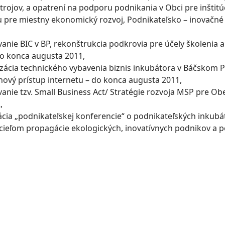
trojov, a opatrení na podporu podnikania v Obci pre inštit
u pre miestny ekonomický rozvoj, Podnikateľsko – inovačné 
anie BIC v BP, rekonštrukcia podkrovia pre účely školenia
do konca augusta 2011,
zácia technického vybavenia biznis inkubátora v Báčskom Pet
ový prístup internetu – do konca augusta 2011,
vanie tzv. Small Business Act/ Stratégie rozvoja MSP pre O
,
ácia „podnikateľskej konferencie“ o podnikateľských inkubá
s cieľom propagácie ekologických, inovatívnych podnikov a p