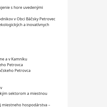
pojenie s hore uvedenými
odnikov v Obci Báčsky Petrovec
 ekologických a inovatívnych
ine a v Kamníku
skeho Petrovca
Báčskeho Petrovca
ov
ľským sektorom a miestnou
oj miestneho hospodárstva –