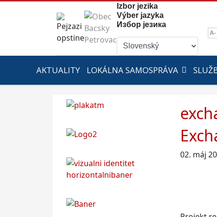
Izbor jezika
Výber jazyka
Избор језика
A-
AKTUALITY
LOKÁLNA SAMOSPRÁVA
SLUŽ
exch
Exch
02. máj 2
Projekt r