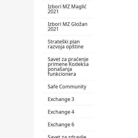
Izbori MZ Maglić
2021
Izbori MZ Gložan
2021
Strateški plan
razvoja opštine
Savet za praćenje
primene Kodeksa
ponašanja
funkcionera
Safe Community
Exchange 3
Exchange 4
Exchange 6
Savet za zdravlje