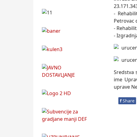
23.171.343
- Rehabil
Petrovac d
- Rehabili
- Izgradn
Sredstva 
ime Uprav
uprave Ne
f
Share