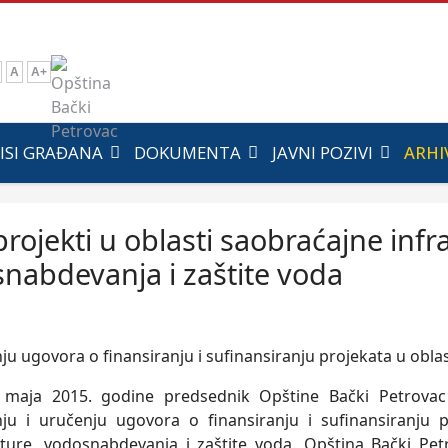
A
A+
ISI GRAĐANA
DOKUMENTA
JAVNI POZIVI
ARHI
projekti u oblasti saobraćajne infr
nabdevanja i zaštite voda
 maja 2015. godine predsednik Opštine Bački Petrovac
nju i uručenju ugovora o finansiranju i sufinansiranju 
kture, vodosnabdevanja i zaštite voda. Opština Bački Pe