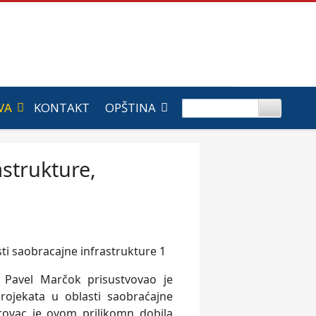
VA
KONTAKT
OPŠTINA
astrukture,
 Pavel Marčok prisustvovao je
projekata u oblasti saobraćajne
trovac je ovom prilikomn dobila