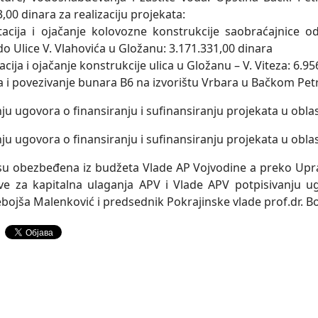
,00 dinara za realizaciju projekata:
itacija i ojačanje kolovozne konstrukcije saobraćajnice 
o Ulice V. Vlahovića u Gložanu: 3.171.331,00 dinara
tacija i ojačanje konstrukcije ulica u Gložanu – V. Viteza: 6.9
ja i povezivanje bunara B6 na izvorištu Vrbara u Bačkom Pet
su obezbeđena iz budžeta Vlade AP Vojvodine a preko Upra
e za kapitalna ulaganja APV i Vlade APV potpisivanju ug
bojša Malenković i predsednik Pokrajinske vlade prof.dr. Boj