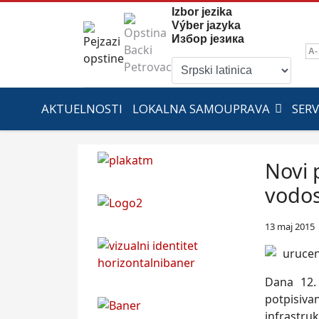
Izbor jezika
Výber jazyka
Избор језика
A-
AKTUELNOSTI
LOKALNA SAMOUPRAVA
SERV
Novi 
vodos
13 maj 2015
Dana 12.
potpisiva
infrastru