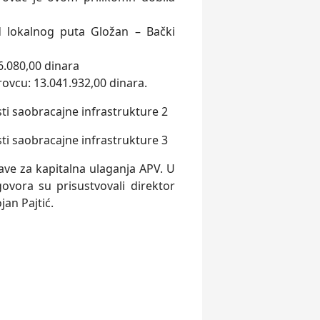
od lokalnog puta Gložan – Bački
56.080,00 dinara
rovcu: 13.041.932,00 dinara.
ve za kapitalna ulaganja APV. U
ovora su prisustvovali direktor
an Pajtić.