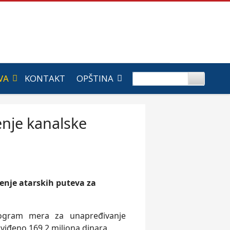
VA
KONTAKT
OPŠTINA
enje kanalske
enje atarskih puteva za
Program mera za unapređivanje
viđeno 169,2 miliona dinara.