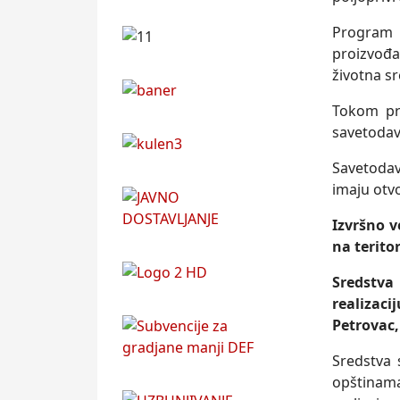
Program 
proizvođa
životna sr
Tokom pr
savetodav
Savetodav
imaju otvo
Izvršno v
na terito
Sredstva
realizac
Petrovac,
Sredstva 
opštinam