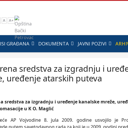
A
A+
ISI GRAĐANA
DOKUMENTA
JAVNI POZIVI
ARHI
ena sredstva za izgradnju i uređ
, uređenje atarskih puteva
sredstva za izgradnju i uređenje kanalske mreže, uređ
omasacije u K O. Maglić
veće AP Vojvodine 8. jula 2009. godine usvojilo je 
rede putem savetodavnog rada za koji je u 2009. godini pred