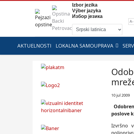
Izbor jezika
Výber jazyka
Избор језика
A-
AKTUELNOSTI
LOKALNA SAMOUPRAVA
SERV
Odobr
mreže
10 jul 2009
Odobrena 
poslove k
Izvršno 
poljopriv