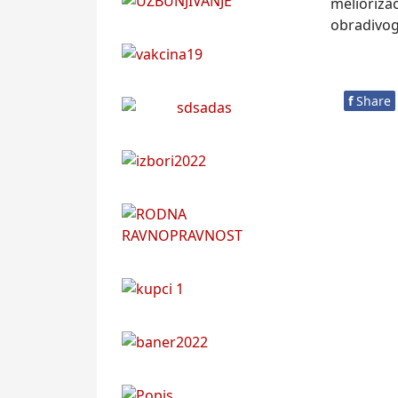
melioriza
obradivog
f
Share