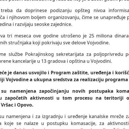
treba da doprinese podizanju opšteg nivoa informisan
ča i njihovom boljem organizovanju, čime se unapređuje p
edina i razvijaju seoske zajednice.
va tri meseca ove godine utrošeno je 25 miliona dinara
nih stručnjaka koji pokrivaju sve delove Vojvodine.
ne službe Pokrajinskog sekretarijata za poljoprivredu 
rene kancelarije u 13 gradova i opština u Vojvodini.
eće je danas usvojilo i Program zaštite, uređenja i koriš
riji Vojvodine a ukupna sredstva za realizaciju programa
 su namenjena započinjanju novih postupaka komas
iju započetih aktivnosti u tom procesu na teritoriji
 Vršac i Opovo.
su namenjena i za izgradnju i uređenje kanalske mreže z
a koje se nalaze u postupku komasacije, za aktivnosti