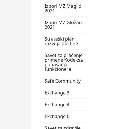
Izbori MZ Maglić
2021
Izbori MZ Gložan
2021
Strateški plan
razvoja opštine
Savet za praćenje
primene Kodeksa
ponašanja
funkcionera
Safe Community
Exchange 3
Exchange 4
Exchange 6
Savet za zdravlje