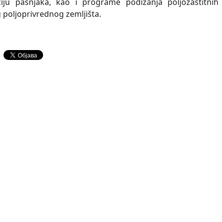
ciju pašnjaka, kao i programe podizanja poljozaštitnih
 poljoprivrednog zemljišta.