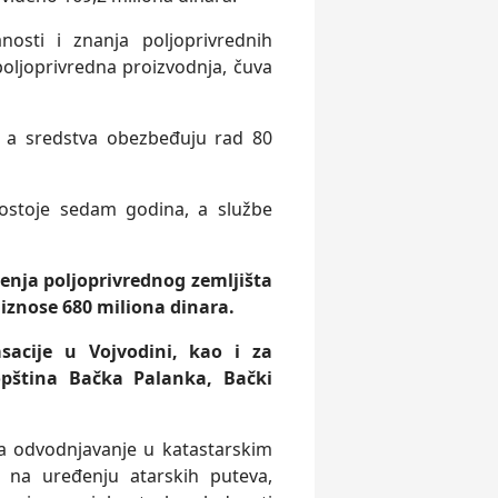
osti i znanja poljoprivrednih
oljoprivredna proizvodnja, čuva
 a sredstva obezbeđuju rad 80
postoje sedam godina, a službe
ćenja poljoprivrednog zemljišta
 iznose 680 miliona dinara.
acije u Vojvodini, kao i za
 opština Bačka Palanka, Bački
a odvodnjavanje u katastarskim
 na uređenju atarskih puteva,