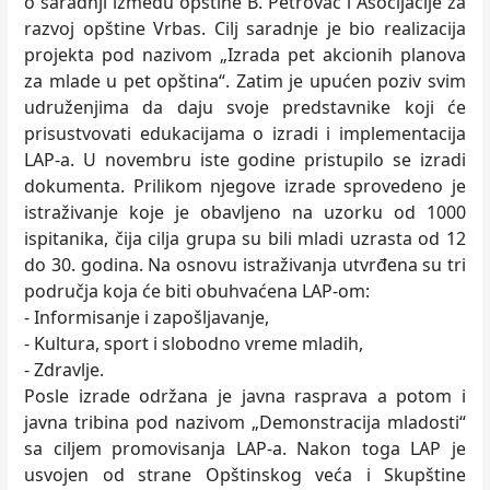
o saradnji između opštine B. Petrovac i Asocijacije za
razvoj opštine Vrbas. Cilj saradnje je bio realizacija
projekta pod nazivom „Izrada pet akcionih planova
za mlade u pet opština“. Zatim je upućen poziv svim
udruženjima da daju svoje predstavnike koji će
prisustvovati edukacijama o izradi i implementacija
LAP-a. U novembru iste godine pristupilo se izradi
dokumenta. Prilikom njegove izrade sprovedeno je
istraživanje koje je obavljeno na uzorku od 1000
ispitanika, čija cilja grupa su bili mladi uzrasta od 12
do 30. godina. Na osnovu istraživanja utvrđena su tri
područja koja će biti obuhvaćena LAP-om:
- Informisanje i zapošljavanje,
- Kultura, sport i slobodno vreme mladih,
- Zdravlje.
Posle izrade održana je javna rasprava a potom i
javna tribina pod nazivom „Demonstracija mladosti“
sa ciljem promovisanja LAP-a. Nakon toga LAP je
usvojen od strane Opštinskog veća i Skupštine