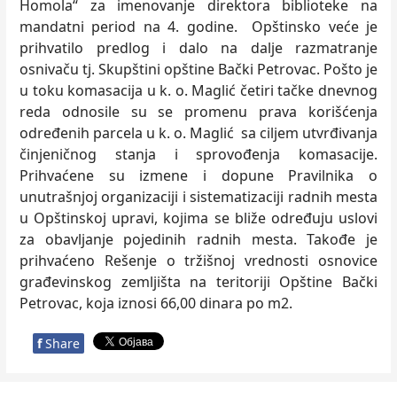
Homola“ za imenovanje direktora biblioteke na
mandatni period na 4. godine. Opštinsko veće je
prihvatilo predlog i dalo na dalje razmatranje
osnivaču tj. Skupštini opštine Bački Petrovac. Pošto je
u toku komasacija u k. o. Maglić četiri tačke dnevnog
reda odnosile su se promenu prava korišćenja
određenih parcela u k. o. Maglić sa ciljem utvrđivanja
činjeničnog stanja i sprovođenja komasacije.
Prihvaćene su izmene i dopune Pravilnika o
unutrašnjoj organizaciji i sistematizaciji radnih mesta
u Opštinskoj upravi, kojima se bliže određuju uslovi
za obavljanje pojedinih radnih mesta. Takođe je
prihvaćeno Rešenje o tržišnoj vrednosti osnovice
građevinskog zemljišta na teritoriji Opštine Bački
Petrovac, koja iznosi 66,00 dinara po m2.
f
Share