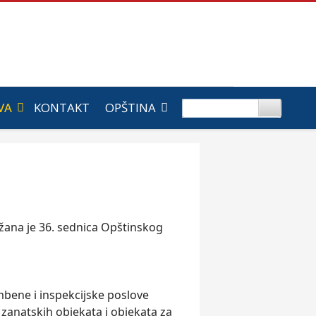
VA
KONTAKT
OPŠTINA
žana je 36. sednica Opštinskog
mbene i inspekcijske poslove
 zanatskih objekata i objekata za