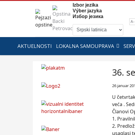
Izbor jezika
Výber jazyka
Избор језика
A-
AKTUELNOSTI
LOKALNA SAMOUPRAVA
SERV
36. s
26 januar 20
U četvrta
veća . Sed
Članovi Op
1. Praviln
2. Predlo
usaglasi 