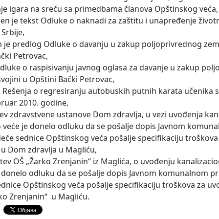
nje igara na sreću sa primedbama članova Opštinskog veća,
šen je tekst Odluke o naknadi za zaštitu i unapređenje živ
Srbije,
n je predlog Odluke o davanju u zakup poljoprivrednog zemlj
čki Petrovac,
Odluke o raspisivanju javnog oglasa za davanje u zakup polj
vojini u Opštini Bački Petrovac,
g Rešenja o regresiranju autobuskih putnih karata učenika s
ruar 2010. godine,
tev zdravstvene ustanove Dom zdravlja, u vezi uvođenja kana
 veće je donelo odluku da se pošalje dopis Javnom komun
deće sednice Opštinskog veća pošalje specifikaciju troškov
a u Dom zdravlja u Magliću,
htev OŠ „Žarko Zrenjanin“ iz Maglića, o uvođenju kanalizaci
 donelo odluku da se pošalje dopis Javnom komunalnom p
ednice Opštinskog veća pošalje specifikaciju troškova za uv
ko Zrenjanin“ u Magliću.