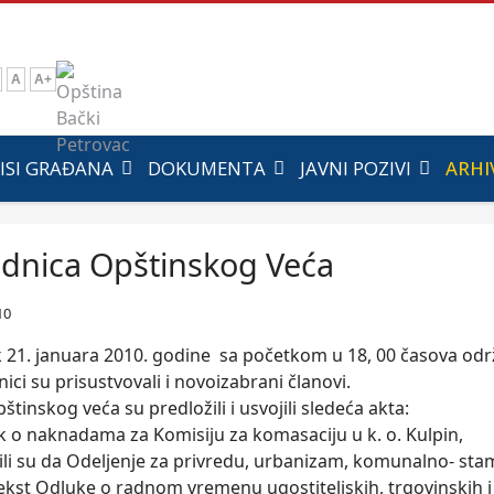
A
A+
ISI GRAĐANA
DOKUMENTA
JAVNI POZIVI
ARHI
ednica Opštinskog Veća
10
k 21. januara 2010. godine sa početkom u 18, 00 časova odr
nici su prisustvovali i novoizabrani članovi.
štinskog veća su predložili i usvojili sledeća akta:
ik o naknadama za Komisiju za komasaciju u k. o. Kulpin,
žili su da Odeljenje za privredu, urbanizam, komunalno- sta
tekst Odluke o radnom vremenu ugostiteljskih, trgovinskih i