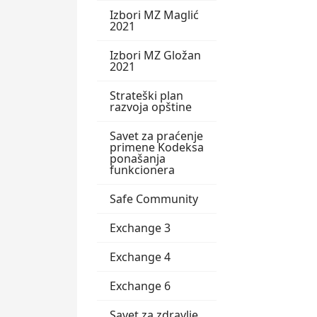
Izbori MZ Maglić
2021
Izbori MZ Gložan
2021
Strateški plan
razvoja opštine
Savet za praćenje
primene Kodeksa
ponašanja
funkcionera
Safe Community
Exchange 3
Exchange 4
Exchange 6
Savet za zdravlje