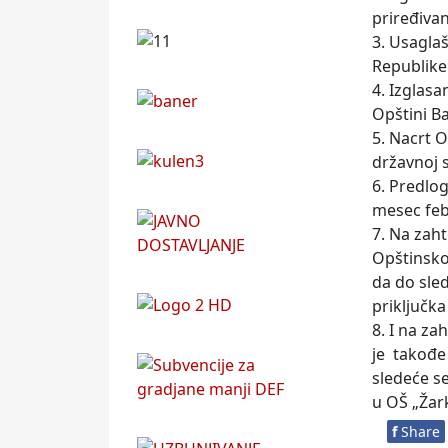
priređiva
3. Usagla
Republike 
4. Izglasa
Opštini Ba
5. Nacrt 
državnoj s
6. Predlo
mesec feb
7. Na zah
Opštinsko
da do sle
priključk
8. I na za
je takođe
sledeće s
u OŠ „Žar
f
Share