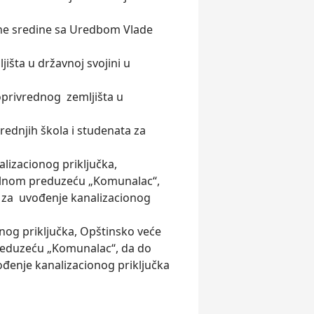
otne sredine sa Uredbom Vlade
išta u državnoj svojini u
oprivrednog zemljišta u
rednjih škola i studenata za
lizacionog priključka,
alnom preduzeću „Komunalac“,
a za uvođenje kanalizacionog
onog priključka, Opštinsko veće
reduzeću „Komunalac“, da do
ođenje kanalizacionog priključka