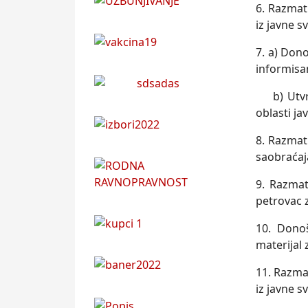
6. Razmat
iz javne s
7. a) Dono
informisa
b) Utvrđi
oblasti ja
8. Razmat
saobraćaja
9. Razmat
petrovac z
10. Dono
materijal
11. Razma
iz javne s