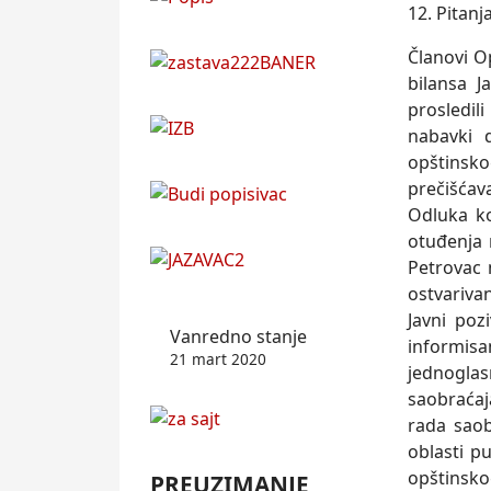
12. Pitanja
Članovi O
bilansa J
prosledil
nabavki 
opštinsk
prečišća
Odluka ko
otuđenja 
Petrovac 
ostvariva
Javni poz
Vanredno stanje
informisa
21 mart 2020
jednogla
saobraćaja
rada saob
oblasti p
opštinsko
PREUZIMANJE