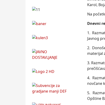
Karol, Boj
Na početk
Dnevni re
1. Razmat
Javnog pre
2. Donoše
materijal 
3. Razmatr
prečišćav
4. Razma
novčane k
5. Razma
Opštine Ba