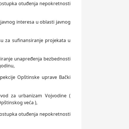
postupka otuđenja nepokretnosti
 javnog interesa u oblasti javnog
u za sufinansiranje projekata u
siranje unapređenja bezbednosti
godinu,
spekcije Opštinske uprave Bački
avod za urbanizam Vojvodine (
pštinskog veća ),
postupka otuđenja nepokretnosti