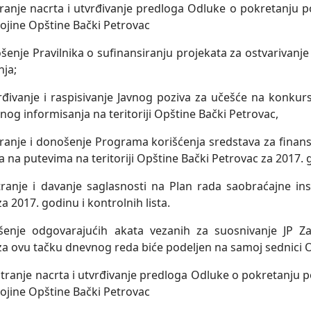
ranje nacrta i utvrđivanje predloga Odluke o pokretanju 
vojine Opštine Bački Petrovac
šenje Pravilnika o sufinansiranju projekata za ostvarivanje
nja;
vanje i raspisivanje Javnog poziva za učešće na konkurs
vnog informisanja na teritoriji Opštine Bački Petrovac,
ranje i donošenje Programa korišćenja sredstava za finan
 na putevima na teritoriji Opštine Bački Petrovac za 2017. 
ranje i davanje saglasnosti na Plan rada saobraćajne in
a 2017. godinu i kontrolnih lista.
šenje odgovarajućih akata vezanih za suosnivanje JP Z
 za ovu tačku dnevnog reda biće podelјen na samoj sednici O
tranje nacrta i utvrđivanje predloga Odluke o pokretanju 
vojine Opštine Bački Petrovac