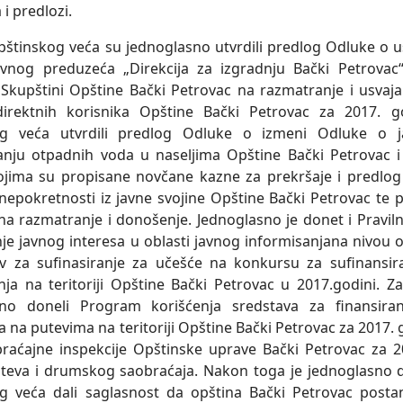
 i predlozi.
pštinskog veća su jednoglasno utvrdili predlog Odluke o u
avnog preduzeća „Direkcija za izgradnju Bački Petrovac“
i Skupštini Opštine Bački Petrovac na razmatranje i usvaja
direktnih korisnika Opštine Bački Petrovac za 2017. 
og veća utvrdili predlog Odluke o izmeni Odluke o jav
vanju otpadnih voda u naselјima Opštine Bački Petrova
jima su propisane novčane kazne za prekršaje i predlo
nepokretnosti iz javne svojine Opštine Bački Petrovac te pr
na razmatranje i donošenje. Jednoglasno je donet i Praviln
nje javnog interesa u oblasti javnog informisanjana nivou o
iv za sufinasiranje za učešće na konkursu za sufinansir
nja na teritoriji Opštine Bački Petrovac u 2017.godini. Z
sno doneli Program korišćenja sredstava za finansira
 na putevima na teritoriji Opštine Bački Petrovac za 2017. 
raćajne inspekcije Opštinske uprave Bački Petrovac za 201
uteva i drumskog saobraćaja. Nakon toga je jednoglasno d
g veća dali saglasnost da opština Bački Petrovac post