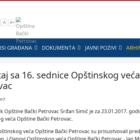
A
A+
ISI GRAĐANA
DOKUMENTA
JAVNI POZIVI
ARHI
taj sa 16. sednice Opštinskog već
vac
017
k Opštine Bački Petrovac Srđan Simić je za 23.01.2017. god
g veća Opštine Bački Petrovac.
pštinskog veća Opštine Bački Petrovac su prisustvovali pre
n, i članovi Opštinskog veća Opštine Bački Petrovac - Jan M