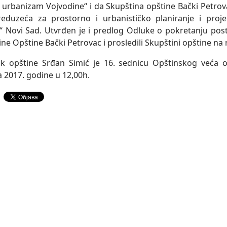
 urbanizam Vojvodine“ i da Skupština opštine Bački Petro
reduzeća za prostorno i urbanističko planiranje i proj
“ Novi Sad. Utvrđen je i predlog Odluke o pokretanju pos
ine Opštine Bački Petrovac i prosledili Skupštini opštine na
k opštine Srđan Simić je 16. sednicu Opštinskog veća op
a 2017. godine u 12,00h.