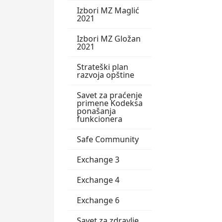
Izbori MZ Maglić
2021
Izbori MZ Gložan
2021
Strateški plan
razvoja opštine
Savet za praćenje
primene Kodeksa
ponašanja
funkcionera
Safe Community
Exchange 3
Exchange 4
Exchange 6
Savet za zdravlje