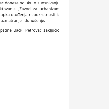
vac donese odluku o suosnivanju
ektovanje „Zavod za urbanizam
tupka otuđenja nepokretnosti iz
 razmatranje i donošenje.
štine Bački Petrovac zaključio