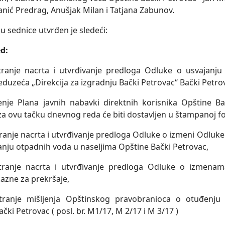
anić Predrag, Anušjak Milan i Tatjana Zabunov.
u sednice utvrđen je sledeći:
d:
ranje nacrta i utvrđivanje predloga Odluke o usvajanju 
duzeća „Direkcija za izgradnju Bački Petrovac“ Bački Petrova
nje Plana javnih nabavki direktnih korisnika Opštine Ba
za ovu tačku dnevnog reda će biti dostavlјen u štampanoj fo
anje nacrta i utvrđivanje predloga Odluke o izmeni Odluke o
anju otpadnih voda u naselјima Opštine Bački Petrovac,
tranje nacrta i utvrđivanje predloga Odluke o izmena
azne za prekršaje,
tranje mišlјenja Opštinskog pravobranioca o otuđenju n
čki Petrovac ( posl. br. M1/17, M 2/17 i M 3/17 )