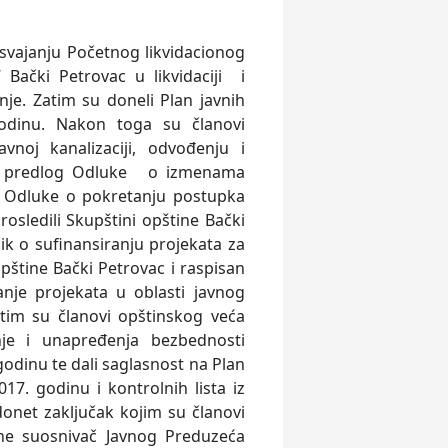
svajanju Početnog likvidacionog
 Bački Petrovac u likvidaciji i
nje. Zatim su doneli Plan javnih
godinu. Nakon toga su članovi
noj kanalizaciji, odvođenju i
c i predlog Odluke o izmenama
g Odluke o pokretanju postupka
osledili Skupštini opštine Bački
ik o sufinansiranju projekata za
pštine Bački Petrovac i raspisan
anje projekata u oblasti javnog
atim su članovi opštinskog veća
nje i unapređenja bezbednosti
godinu te dali saglasnost na Plan
7. godinu i kontrolnih lista iz
onet zaključak kojim su članovi
ane suosnivač Javnog Preduzeća