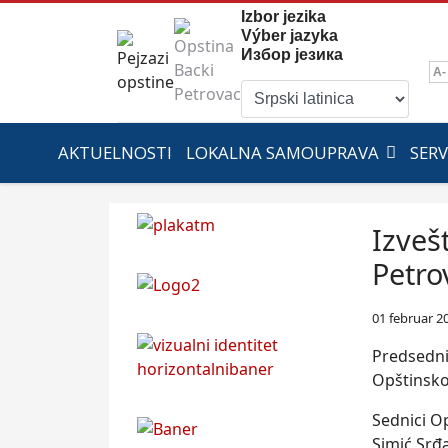
Izbor jezika
Výber jazyka
Избор језика
A-
AKTUELNOSTI
LOKALNA SAMOUPRAVA
SERV
Izveš
Petro
01 februar 2
Predsedni
Opštinsko
Sednici O
Simić Srđa