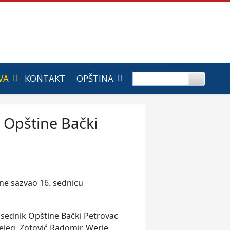
VA
KONTAKT
OPŠTINA
a Opštine Bački
ine sazvao 16. sednicu
dsednik Opštine Bački Petrovac
eleg, Zotović Radomir, Werle