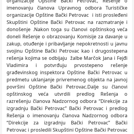
organizacije Opštine Bački Petrovac, Rešenje o
imenovanju članova Upravnog odbora Turističke
organizacije Opštine Bački Petrovac i isti prosleđeni
Skupštini Opštine Bački Petrovac na razmatranje i
donošenje .Nakon toga su članovi opštinskog veća
doneli Rešenje o obrazovanju Komisije za davanje u
zakup, otuđenje i pribavljanje nepokretnosti u javnu
svojinu Opštine Bački Petrovac kao i drugostepena
rešenja kojima se odbijaju žalbe Marčok Jana i Fejđi
Vladimira i potvrđuju prvostepeno rešenje
građevinskog inspektora Opštine Bački Petrovac u
predmetu uklanjanje privremenog objekta na javnoj
površini Opštine Bački Petrovac.Dalje su članovi
opštinskog veća utvrdili predlog Rešenja o
razrešenju članova Nadzornog odbora “Direkcije za
izgradnju Bački Petrovac” Bački Petrovac i predlog
Rešenja o imenovanju članova Nadzornog odbora
“Direkcije za izgradnju Bački Petrovac” Bački
Petrovac i prosledili Skupštini Opštine Bački Petrovac