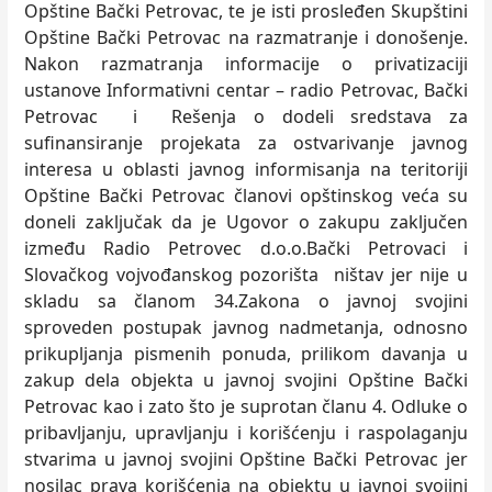
Opštine Bački Petrovac, te je isti prosleđen Skupštini
Opštine Bački Petrovac na razmatranje i donošenje.
Nakon razmatranja informacije o privatizaciji
ustanove Informativni centar – radio Petrovac, Bački
Petrovac i Rešenja o dodeli sredstava za
sufinansiranje projekata za ostvarivanje javnog
interesa u oblasti javnog informisanja na teritoriji
Opštine Bački Petrovac članovi opštinskog veća su
doneli zaključak da je Ugovor o zakupu zaključen
između Radio Petrovec d.o.o.Bački Petrovaci i
Slovačkog vojvođanskog pozorišta ništav jer nije u
skladu sa članom 34.Zakona o javnoj svojini
sproveden postupak javnog nadmetanja, odnosno
prikupljanja pismenih ponuda, prilikom davanja u
zakup dela objekta u javnoj svojini Opštine Bački
Petrovac kao i zato što je suprotan članu 4. Odluke o
pribavljanju, upravljanju i korišćenju i raspolaganju
stvarima u javnoj svojini Opštine Bački Petrovac jer
nosilac prava korišćenja na objektu u javnoj svojini