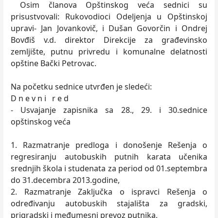
Osim članova Opštinskog veća sednici su
prisustvovali: Rukovodioci Odeljenja u Opštinskoj
upravi- Jan Jovankovič, i Dušan Govorčin i Ondrej
Bovđiš v.d. direktor Direkcije za građevinsko
zemljište, putnu privredu i komunalne delatnosti
opštine Bački Petrovac.
Na početku sednice utvrđen je sledeći:
D n e v n i r e d
- Usvajanje zapisnika sa 28., 29. i 30.sednice
opštinskog veća
1. Razmatranje predloga i donošenje Rešenja o
regresiranju autobuskih putnih karata učenika
srednjih škola i studenata za period od 01.septembra
do 31.decembra 2013.godine,
2. Razmatranje Zaključka o ispravci Rešenja o
određivanju autobuskih stajališta za gradski,
prigradski i međumesni prevoz putnika,