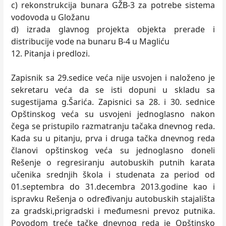
c) rekonstrukcija bunara GŽB-3 za potrebe sistema
vodovoda u Gložanu
d) izrada glavnog projekta objekta prerade i
distribucije vode na bunaru B-4 u Magliću
12. Pitanja i predlozi.
Zapisnik sa 29.sedice veća nije usvojen i naloženo je
sekretaru veća da se isti dopuni u skladu sa
sugestijama g.Šarića. Zapisnici sa 28. i 30. sednice
Opštinskog veća su usvojeni jednoglasno nakon
čega se pristupilo razmatranju tačaka dnevnog reda.
Kada su u pitanju, prva i druga tačka dnevnog reda
članovi opštinskog veća su jednoglasno doneli
Rešenje o regresiranju autobuskih putnih karata
učenika srednjih škola i studenata za period od
01.septembra do 31.decembra 2013.godine kao i
ispravku Rešenja o određivanju autobuskih stajališta
za gradski,prigradski i međumesni prevoz putnika.
Povodom treće tačke dnevnog reda je Opštinsko