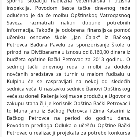
spornu situaciju nadležna veterinarska i tržišna
inspekcija. Povodom šeste tačke dnevnog reda
odlučeno je da će molbu Opštinskog Vatrogasnog
Saveza razmatrati nakon dopune potrebnih
informacija. Takođe je odobrena finansijska pomoć
učeniku osnovne škole „Jan Čajak“ iz Bačkog
Petrovca Bađura Pavelu za sponzorisanje škole u
prirodi na Divčibarama u iznosu od 8.160,00 dinara iz
budžeta opštine Bački Petrovac za 2013 godinu. O
sedmoj tački dnevnog reda o molbi za dodelu
novčanih sredstava za turnir u malom fudbalu u
Kulpinu će se raspravljati na nekoj od sledećih
sednica veća. U nastavku sednice članovi Opštinskog
veća su doneli Rešenja kojima se produžuje Ugovor o
zakupu stana čiji je korisnik Opština Bački Petrovac i
to Muha Janu iz Bačkog Petrovca i Zima Katarini iz
Bačkog Petrovca na period do godinu dana.
Povodom predloga Odluka o učešću Opštine Bački
Petrovac u realizaciji projekata za potrebe konkursa