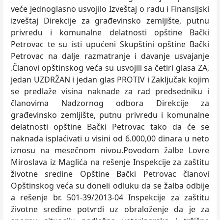
veće jednoglasno usvojilo Izveštaj o radu i Finansijski
izveštaj Direkcije za građevinsko zemljište, putnu
privredu i komunalne delatnosti opštine Bački
Petrovac te su isti upućeni Skupštini opštine Bački
Petrovac na dalje razmatranje i davanje usvajanje
.Članovi opštinskog veća su usvojili sa četiri glasa ZA,
jedan UZDRŽAN i jedan glas PROTIV i Zaključak kojim
se predlaže visina naknade za rad predsedniku i
članovima Nadzornog odbora Direkcije za
građevinsko zemljište, putnu privredu i komunalne
delatnosti opštine Bački Petrovac tako da će se
naknada isplaćivati u visini od 6.000,00 dinara u neto
iznosu na mesečnom nivou.Povodom žalbe Lovre
Miroslava iz Maglića na rešenje Inspekcije za zaštitu
životne sredine Opštine Bački Petrovac članovi
Opštinskog veća su doneli odluku da se žalba odbije
a rešenje br. 501-39/2013-04 Inspekcije za zaštitu
životne sredine potvrdi uz obraloženje da je za