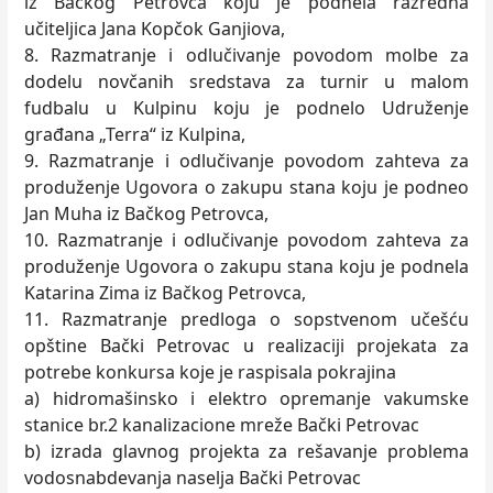
iz Bačkog Petrovca koju je podnela razredna
učiteljica Jana Kopčok Ganjiova,
8. Razmatranje i odlučivanje povodom molbe za
dodelu novčanih sredstava za turnir u malom
fudbalu u Kulpinu koju je podnelo Udruženje
građana „Terra“ iz Kulpina,
9. Razmatranje i odlučivanje povodom zahteva za
produženje Ugovora o zakupu stana koju je podneo
Jan Muha iz Bačkog Petrovca,
10. Razmatranje i odlučivanje povodom zahteva za
produženje Ugovora o zakupu stana koju je podnela
Katarina Zima iz Bačkog Petrovca,
11. Razmatranje predloga o sopstvenom učešću
opštine Bački Petrovac u realizaciji projekata za
potrebe konkursa koje je raspisala pokrajina
a) hidromašinsko i elektro opremanje vakumske
stanice br.2 kanalizacione mreže Bački Petrovac
b) izrada glavnog projekta za rešavanje problema
vodosnabdevanja naselja Bački Petrovac