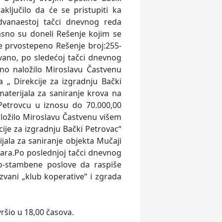
ključilo da će se pristupiti ka
dvanaestoj tačci dnevnog reda
sno su doneli Rešenje kojim se
e prvostepeno Rešenje broj:255-
vano, po sledećoj tačci dnevnog
no naložilo Miroslavu Častvenu
„ Direkcije za izgradnju Bački
aterijala za saniranje krova na
etrovcu u iznosu do 70.000,00
aložilo Miroslavu Častvenu višem
ije za izgradnju Bački Petrovac“
ala za saniranje objekta Mučaji
ara.Po poslednjoj tačci dnevnog
o-stambene poslove da raspiše
vani „klub koperative“ i zgrada
ršio u 18,00 časova.