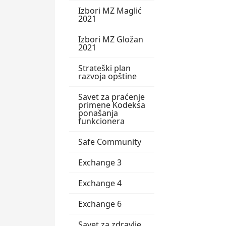
Izbori MZ Maglić
2021
Izbori MZ Gložan
2021
Strateški plan
razvoja opštine
Savet za praćenje
primene Kodeksa
ponašanja
funkcionera
Safe Community
Exchange 3
Exchange 4
Exchange 6
Savet za zdravlje