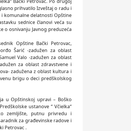
elka“ Bački Petrovac. Po drugoj
sno prihvatilo Izveštaj o radu i
du i komunalne delatnosti Opštine
astavku sednice članovi veća su
e o osnivanju Javnog preduzeća
ednik Opštine Bački Petrovac,
orđo Šarić -zadužen za oblast
 Samuel Valo -zadužen za oblast
zadužen za oblast zdravstvene i
hova- zadužena z oblast kultura i
štvenu brigu o deci predškolskog
nja u Opštinskoj upravi – Boško
Predškolske ustanove “ Včielka“
o zemljište, putnu privredu i
saradnik za građevinske radove i
ki Petrovac .