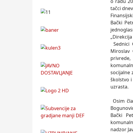
o radu 20
tačci dne
Finansijsk
Bački Pet
jednoglas
„Direkcija
Sednici 
Miroslav
privrede,
komunalni
socijalne
školstvo 
uzrasta.
Osim član
Bogunović
Bački Pe
komunalne
nadzor Ja