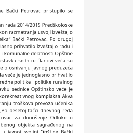
 Bački Petrovac pristupilo se
plan rada 2014/2015 Predškoloske
kon razmatranja usvoji izveštaj o
lka“ Bački Petrovac. Po drugoj
sno prihvatilo Izveštaj o radu i
du i komunalne delatnosti Opštine
astavku sednice članovi veća su
e o osnivanju Javnog preduzeća
da veće je jednoglasno prihvatilo
edne politike i politike ruralnog
avku sednice Opštinsko veće je
rtskorekreativnog komplaksa Akva
iranju troškova prevoza učenika
c,Po desetoj tačci dnevnog reda
etrovac za donošenje Odluke o
ambenog objekta sagrađenog na
e u javnoj svojini Opštine Bački