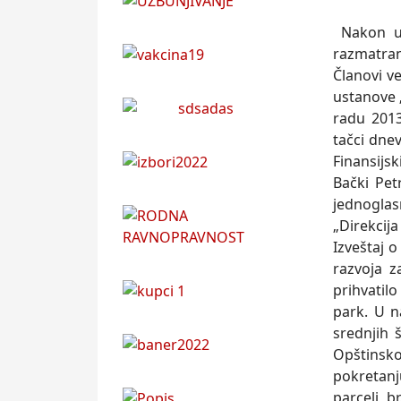
Nakon us
razmatran
Članovi v
ustanove „
radu 2013
tačci dne
Finansijsk
Bački Pet
jednoglas
„Direkcij
Izveštaj o
razvoja z
prihvatil
park. U n
srednjih 
Opštinsk
pokretan
parceli b