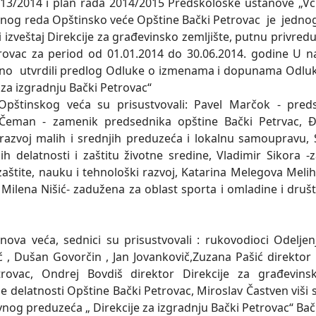
13/2014 i plan rada 2014/2015 Predškoloske ustanove „Vči
vnog reda Opštinsko veće Opštine Bački Petrovac je jednogla
i izveštaj Direkcije za građevinsko zemljište, putnu privre
rovac za period od 01.01.2014 do 30.06.2014. godine U n
no utvrdili predlog Odluke o izmenama i dopunama Odluk
 za izgradnju Bački Petrovac“
Opštinskog veća su prisustvovali: Pavel Marčok - preds
 Čeman - zamenik predsednika opštine Bački Petrvac, Đ
 razvoj malih i srednjih preduzeća i lokalnu samoupravu,
h delatnosti i zaštitu životne sredine, Vladimir Sikora -
 zaštite, nauku i tehnološki razvoj, Katarina Melegova Meli
i Milena Nišić- zadužena za oblast sporta i omladine i dru
ova veća, sednici su prisustvovali : rukovodioci Odelje
 , Dušan Govorčin , Jan Jovankovič,Zuzana Pašić direktor 
trovac, Ondrej Bovdiš direktor Direkcije za građevinsk
 delatnosti Opštine Bački Petrovac, Miroslav Častven viši 
vnog preduzeća „ Direkcije za izgradnju Bački Petrovac“ Bač