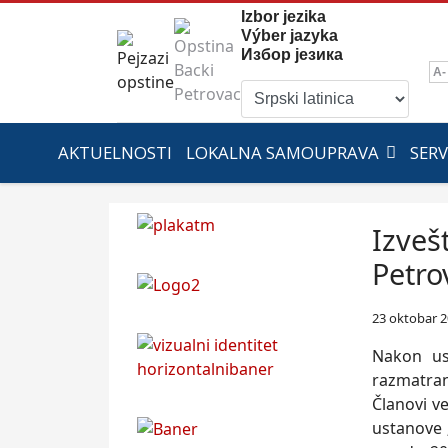
Izbor jezika
Výber jazyka
Избор језика
A-
AKTUELNOSTI
LOKALNA SAMOUPRAVA
SERV
Izveš
Petro
23 oktobar 
Nakon us
razmatran
Članovi v
ustanove 