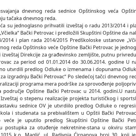
vajanja dnevnog reda sednice Opštinskog veća Opštine
ju tačaka dnevnog reda.
eća su jednoglasno prihvatili izveštaj o radu 2013/2014 i 
Včielka“ Bački Petrovac i predložili Skupštini Opštine da na
/2014 i plan rada 2014/2015 Predškoloske ustanove „Včie
vnog reda Opštinsko veće Opštine Bački Petrovac je jednogla
i izveštaj Direkcije za građevinsko zemljište, putnu privre
rovac za period od 01.01.2014 do 30.06.2014. godine U n
no utvrdili predlog Odluke o izmenama i dopunama Odluk
a za izgradnju Bački Petrovac“ Po sledećoj tačci dnevnog re
 ralizaciji programa mera podrške za sprovođenje poljoprivr
a područje Opštine Bački Petrovac u 2014. godini.U nast
o Izveštaj o stepenu realizacije projekta turističkog i spo
astavku sednice OV je utvrdiilo predlog Odluke o regres
škola i studenata sa prebivalištem u Opštii Bački Petrova
o veće je uputilo predlog Skupštini Opštine Bački P
ju postupka za otuđenje nekretnine-stana u okviru st
r.1015 k.o. Maglić, ul. Radivoja Ćirpanova broj 30. koji j