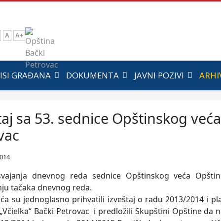
A
A+
ISI GRAĐANA
DOKUMENTA
JAVNI POZIVI
ARHI
taj sa 53. sednice Opštinskog već
vac
2014
vajanja dnevnog reda sednice Opštinskog veća Opštine
ju tačaka dnevnog reda.
eća su jednoglasno prihvatili izveštaj o radu 2013/2014 i 
„Včielka“ Bački Petrovac i predložili Skupštini Opštine da 