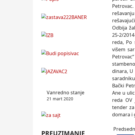
Petrovac.
rešavanj
rešavajuć
Odbija ža
25-2/2014
reda, Po 
višem sar
Petrovac“
stambeno
dinara, U
saradniku
Bački Pet
Vanredno stanje
Ane u uli
21 mart 2020
reda OV 
tender za
domara i 
Predsedni
PREUZIMANJE