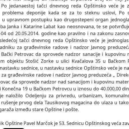
 Po jedanaestoj tačci dnevnog reda Opštinsko veće je za
u problema deponije kada se za to steknu uslovi, Po 
i u upravnom postupku kao drugostepeni organ jednogla
lba Janka i Katarine Labat kao neosnovana, te se potvrđuj
-04 od 20.05.2014. godine kao pravilno i na zakonu zasno
sledećoj tačci dnevnog reda Opštinsko veće je jednoglas
adniku za građevinske radove i nadzor Javnog preduzeća 
 Bački Petrovac da sprovede nadzor sanacije i kupovinu m
m objektu Stošić Zorke u ulici Kvačalova 35 u Bačkom P
 nastavku sednice, u nastavku sednice Opštinsko veće je n
 za građevinske radove i nadzor Javnog preduzeća „ Direkc
rovac da sprovede nadzor nad sanacijom i kupovinu materij
ci Konečna 19 u Bačkom Petrovcu u iznosu do 40.000,00 din
je naložilo Odeljenju za privredu, urbanizam, komunaln
 rušenje prvog dela Tausikovog magacina do ulaza u takoz
garaža između stare Opštine i pošte.
k Opštine Pavel Marčok je 53. Sednicu Opštinskog veća zav