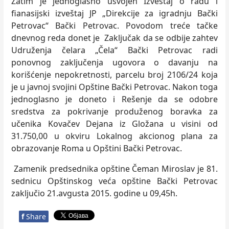
Zatim je jednoglasno usvojen Izveštaj o radu i
fianasijski izveštaj JP „Direkcije za igradnju Bački
Petrovac“ Bački Petrovac. Povodom treće tačke
dnevnog reda donet je Zaključak da se odbije zahtev
Udruženja čelara „Čela“ Bački Petrovac radi
ponovnog zaključenja ugovora o davanju na
korišćenje nepokretnosti, parcelu broj 2106/24 koja
je u javnoj svojini Opštine Bački Petrovac. Nakon toga
jednoglasno je doneto i Rešenje da se odobre
sredstva za pokrivanje produženog boravka za
učenika Kovačev Dejana iz Gložana u visini od
31.750,00 u okviru Lokalnog akcionog plana za
obrazovanje Roma u Opštini Bački Petrovac.
Zamenik predsednika opštine Čeman Miroslav je 81.
sednicu Opštinskog veća opštine Bački Petrovac
zaključio 21.avgusta 2015. godine u 09,45h.
f
Share