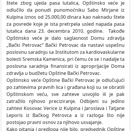
štete zbog ujeda pasa lutalica, Opštinsko veće je
odlučilo da ponudi punomoćniku Sabo Mirjane iz
Kulpina iznos od 25.000,00 dinara kao naknadu štete
za povrede koje je ista pretrpela usled napada pasa
lutalica dana 23. decembra 2010. godine. Takođe
Opštinsko veće je dalo saglasnost Domu zdravlja
„Bački Petrovac“ Bački Petrovac da nastavi uspešnu
poslovnu saradnju sa Institutom za kardiovaskularne
bolesti Sremska Kamenica, pri čemu će se i nadalje ta
poslovna saradnja finansirati iz aproprijacije Doma
zdravlja u budžetu Opštine Bački Petrovac.
Opštinsko veće Opštine Bački Petrovac je odlučujući
po zahtevima pravnih lica i građana koji su se obratili
Opštinskom veću, sve zahteve usvojilo ili je pak
zatražilo njihovo preciziranje. Odbijeni su jedino
zahtevi Kosovac Verice iz Kulpina i Jaroslava i Tatjane
Leporis iz Bačkog Petrovca a iz razloga što nije
postojao pravni osnov za njihovo usvajanje.
Kako pitanja i predloga nije bilo, predsednik Opštine