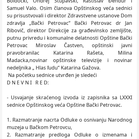
Boldocki, Ondrej Stupavski, Rastislav Đenđur i
Samuel Valo. Osim članova Opštinskog veća sednici
su prisustvovali i direktor Zdravstvene ustanove Dom
zdravlja „Bački Petrovac“ Bački Petrovac dr Jan
Ribovič, direktor Direkcije za građevinsko zemljište,
putnu privredu i komunalne delatnosti Opštine Bački
Petrovac Miroslav Častven, opštinski javni
pravobranilac Katarina Rašeta, Milina
Madacka,novinar opštinske televizije i novinar
nedeljnika „ Hlas ľudu“ Katarina Gažova.
Na početku sednice utvrđen je sledeći
D N E V N I R E D:
- Usvajanje skraćenog izvoda iz zapisnika sa LXXXI
sednice Opštinskog veća Opštine Bački Petrovac.
1. Razmatranje nacrta Odluke o osnivanju Narodnog
muzeja u Bačkom Petrovcu,
2. Razmatranje predloga Odluke o izmenama i