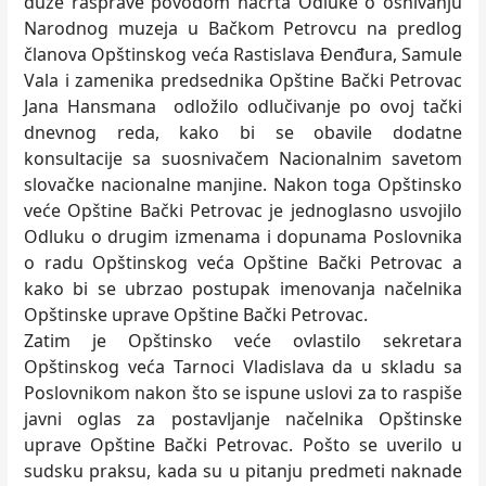
duže rasprave povodom nacrta Odluke o osnivanju
Narodnog muzeja u Bačkom Petrovcu na predlog
članova Opštinskog veća Rastislava Đenđura, Samule
Vala i zamenika predsednika Opštine Bački Petrovac
Jana Hansmana odložilo odlučivanje po ovoj tački
dnevnog reda, kako bi se obavile dodatne
konsultacije sa suosnivačem Nacionalnim savetom
slovačke nacionalne manjine. Nakon toga Opštinsko
veće Opštine Bački Petrovac je jednoglasno usvojilo
Odluku o drugim izmenama i dopunama Poslovnika
o radu Opštinskog veća Opštine Bački Petrovac a
kako bi se ubrzao postupak imenovanja načelnika
Opštinske uprave Opštine Bački Petrovac.
Zatim je Opštinsko veće ovlastilo sekretara
Opštinskog veća Tarnoci Vladislava da u skladu sa
Poslovnikom nakon što se ispune uslovi za to raspiše
javni oglas za postavljanje načelnika Opštinske
uprave Opštine Bački Petrovac. Pošto se uverilo u
sudsku praksu, kada su u pitanju predmeti naknade