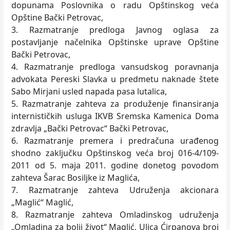
dopunama Poslovnika o radu Opštinskog veća
Opštine Bački Petrovac,
3. Razmatranje predloga Javnog oglasa za
postavljanje načelnika Opštinske uprave Opštine
Bački Petrovac,
4. Razmatranje predloga vansudskog poravnanja
advokata Pereski Slavka u predmetu naknade štete
Sabo Mirjani usled napada pasa lutalica,
5. Razmatranje zahteva za produženje finansiranja
internističkih usluga IKVB Sremska Kamenica Doma
zdravlja „Bački Petrovac“ Bački Petrovac,
6. Razmatranje premera i predračuna urađenog
shodno zaključku Opštinskog veća broj 016-4/109-
2011 od 5. maja 2011. godine donetog povodom
zahteva Šarac Bosiljke iz Maglića,
7. Razmatranje zahteva Udruženja akcionara
„Maglić“ Maglić,
8. Razmatranje zahteva Omladinskog udruženja
„Omladina za bolji život“ Maglić, Ulica Ćirpanova broj