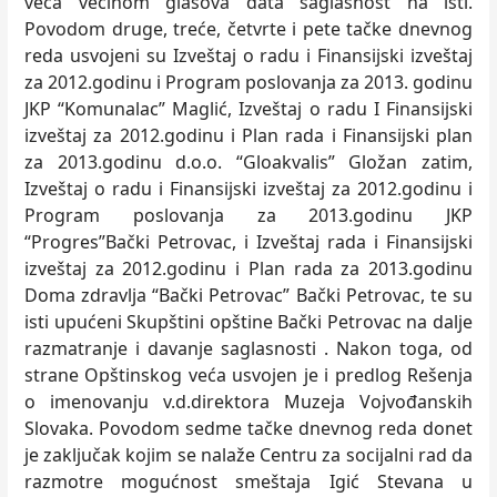
veća većinom glasova data saglasnost na isti.
Povodom druge, treće, četvrte i pete tačke dnevnog
reda usvojeni su Izveštaj o radu i Finansijski izveštaj
za 2012.godinu i Program poslovanja za 2013. godinu
JKP “Komunalac” Maglić, Izveštaj o radu I Finansijski
izveštaj za 2012.godinu i Plan rada i Finansijski plan
za 2013.godinu d.o.o. “Gloakvalis” Gložan zatim,
Izveštaj o radu i Finansijski izveštaj za 2012.godinu i
Program poslovanja za 2013.godinu JKP
“Progres”Bački Petrovac, i Izveštaj rada i Finansijski
izveštaj za 2012.godinu i Plan rada za 2013.godinu
Doma zdravlja “Bački Petrovac” Bački Petrovac, te su
isti upućeni Skupštini opštine Bački Petrovac na dalje
razmatranje i davanje saglasnosti . Nakon toga, od
strane Opštinskog veća usvojen je i predlog Rešenja
o imenovanju v.d.direktora Muzeja Vojvođanskih
Slovaka. Povodom sedme tačke dnevnog reda donet
je zaključak kojim se nalaže Centru za socijalni rad da
razmotre mogućnost smeštaja Igić Stevana u