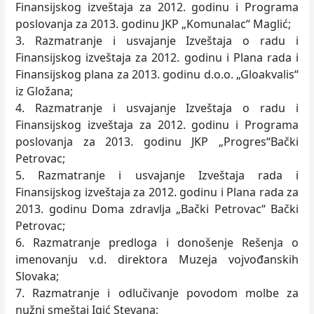
Finansijskog izveštaja za 2012. godinu i Programa
poslovanja za 2013. godinu JKP „Komunalac“ Maglić;
3. Razmatranje i usvajanje Izveštaja o radu i
Finansijskog izveštaja za 2012. godinu i Plana rada i
Finansijskog plana za 2013. godinu d.o.o. „Gloakvalis“
iz Gložana;
4. Razmatranje i usvajanje Izveštaja o radu i
Finansijskog izveštaja za 2012. godinu i Programa
poslovanja za 2013. godinu JKP „Progres“Bački
Petrovac;
5. Razmatranje i usvajanje Izveštaja rada i
Finansijskog izveštaja za 2012. godinu i Plana rada za
2013. godinu Doma zdravlja „Bački Petrovac“ Bački
Petrovac;
6. Razmatranje predloga i donošenje Rešenja o
imenovanju v.d. direktora Muzeja vojvođanskih
Slovaka;
7. Razmatranje i odlučivanje povodom molbe za
nužni smeštaj Igić Stevana;