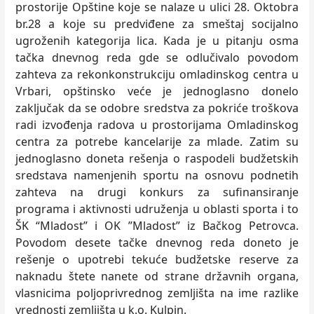
prostorije Opštine koje se nalaze u ulici 28. Oktobra
br.28 a koje su predviđene za smeštaj socijalno
ugroženih kategorija lica. Kada je u pitanju osma
tačka dnevnog reda gde se odlučivalo povodom
zahteva za rekonkonstrukciju omladinskog centra u
Vrbari, opštinsko veće je jednoglasno donelo
zaključak da se odobre sredstva za pokriće troškova
radi izvođenja radova u prostorijama Omladinskog
centra za potrebe kancelarije za mlade. Zatim su
jednoglasno doneta rešenja o raspodeli budžetskih
sredstava namenjenih sportu na osnovu podnetih
zahteva na drugi konkurs za sufinansiranje
programa i aktivnosti udruženja u oblasti sporta i to
ŠK “Mladost” i OK ”Mladost” iz Bačkog Petrovca.
Povodom desete tačke dnevnog reda doneto je
rešenje o upotrebi tekuće budžetske reserve za
naknadu štete nanete od strane državnih organa,
vlasnicima poljoprivrednog zemljišta na ime razlike
vrednosti zemljišta u k.o. Kulpin.