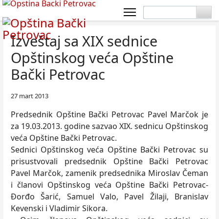
Izveštaj sa XIX sednice
Opštinskog veća Opštine
Bački Petrovac
27 mart 2013
Predsednik Opštine Bački Petrovac Pavel Marčok je
za 19.03.2013. godine sazvao XIX. sednicu Opštinskog
veća Opštine Bački Petrovac.
Sednici Opštinskog veća Opštine Bački Petrovac su
prisustvovali predsednik Opštine Bački Petrovac
Pavel Marčok, zamenik predsednika Miroslav Čeman
i članovi Opštinskog veća Opštine Bački Petrovac-
Đorđo Šarić, Samuel Valo, Pavel Žilaji, Branislav
Kevenski i Vladimir Sikora.