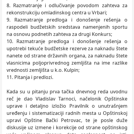
8. Razmatranje i odlučivanje povodom zahteva za
rekonstrukciju omladinskog centra u Vrbari;
9. Razmatranje predloga i donošenje rešenja o
raspodeli budžetskih sredstava namenjenih sportu
na osnovu podnetih zahteva za drugi Konkurs;
10. Razmatranje predloga i donošenje rešenja o
upotrebi tekuće budžetske rezerve za naknadu štete
nanete od strane državnih organa, za naknadu štete
vlasnicima poljoprivrednog zemljišta na ime razlike
vrednosti zemljišta u k.o. Kulpin;
11. Pitanja i predlozi.
Kada su u pitanju prva tačka dnevnog reda uvodnu
reč je dao Vladislav Tarnoci, načelonik Opštinske
uprave i detaljno izložio Pravilnik o unutrašnjem
uređenju i sistematizaciji radnih mesta u Opštinskoj
upravi Opštine Bački Petrovac, te je posle duže
diskusije uz izmene i korekcije od strane opštinskog