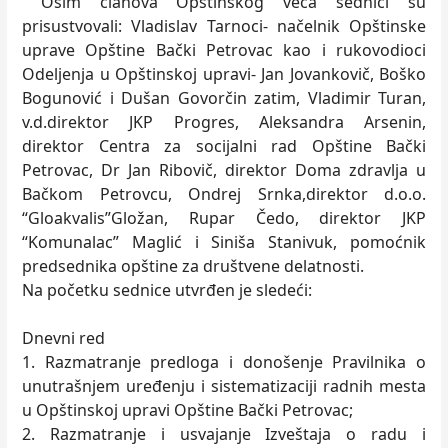
Osim članova Opštinskog veća sednici su
prisustvovali: Vladislav Tarnoci- načelnik Opštinske
uprave Opštine Bački Petrovac kao i rukovodioci
Odeljenja u Opštinskoj upravi- Jan Jovankovič, Boško
Bogunović i Dušan Govorčin zatim, Vladimir Turan,
v.d.direktor JKP Progres, Aleksandra Arsenin,
direktor Centra za socijalni rad Opštine Bački
Petrovac, Dr Jan Ribovič, direktor Doma zdravlja u
Bačkom Petrovcu, Ondrej Srnka,direktor d.o.o.
“Gloakvalis”Gložan, Rupar Čedo, direktor JKP
“Komunalac” Maglić i Siniša Stanivuk, pomoćnik
predsednika opštine za društvene delatnosti.
Na početku sednice utvrđen je sledeći:
Dnevni red
1. Razmatranje predloga i donošenje Pravilnika o
unutrašnjem uređenju i sistematizaciji radnih mesta
u Opštinskoj upravi Opštine Bački Petrovac;
2. Razmatranje i usvajanje Izveštaja o radu i