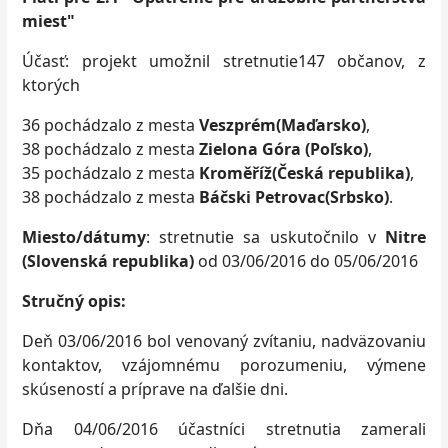
miest"
Účasť: projekt umožnil stretnutie147 občanov, z
ktorých
36 pochádzalo z mesta
Veszprém(Maďarsko)
,
38 pochádzalo z mesta
Zielona Góra (Poľsko)
,
35 pochádzalo z mesta
Kroměříž(Česká republika)
,
38 pochádzalo z mesta
Báčski Petrovac(Srbsko)
.
Miesto/dátumy
: stretnutie sa uskutočnilo v
Nitre
(Slovenská republika)
od 03/06/2016 do 05/06/2016
Stručný opis:
Deň 03/06/2016 bol venovaný zvítaniu, nadväzovaniu
kontaktov, vzájomnému porozumeniu, výmene
skúseností a príprave na ďalšie dni.
Dňa 04/06/2016 účastníci stretnutia zamerali