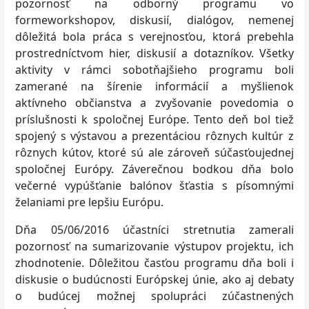
pozornosť na odborný programu vo
formeworkshopov, diskusií, dialógov, nemenej
dôležitá bola práca s verejnosťou, ktorá prebehla
prostredníctvom hier, diskusií a dotazníkov. Všetky
aktivity v rámci sobotňajšieho programu boli
zamerané na šírenie informácií a myšlienok
aktívneho občianstva a zvyšovanie povedomia o
príslušnosti k spoločnej Európe. Tento deň bol tiež
spojený s výstavou a prezentáciou rôznych kultúr z
rôznych kútov, ktoré sú ale zároveň súčasťoujednej
spoločnej Európy. Záverečnou bodkou dňa bolo
večerné vypúšťanie balónov šťastia s písomnými
želaniami pre lepšiu Európu.
Dňa 05/06/2016 účastníci stretnutia zamerali
pozornosť na sumarizovanie výstupov projektu, ich
zhodnotenie. Dôležitou časťou programu dňa boli i
diskusie o budúcnosti Európskej únie, ako aj debaty
o budúcej možnej spolupráci zúčastnených