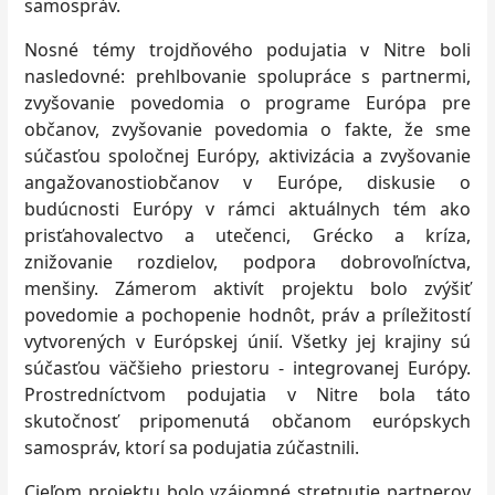
samospráv.
Nosné témy trojdňového podujatia v Nitre boli
nasledovné: prehlbovanie spolupráce s partnermi,
zvyšovanie povedomia o programe Európa pre
občanov, zvyšovanie povedomia o fakte, že sme
súčasťou spoločnej Európy, aktivizácia a zvyšovanie
angažovanostiobčanov v Európe, diskusie o
budúcnosti Európy v rámci aktuálnych tém ako
prisťahovalectvo a utečenci, Grécko a kríza,
znižovanie rozdielov, podpora dobrovoľníctva,
menšiny. Zámerom aktivít projektu bolo zvýšiť
povedomie a pochopenie hodnôt, práv a príležitostí
vytvorených v Európskej únií. Všetky jej krajiny sú
súčasťou väčšieho priestoru - integrovanej Európy.
Prostredníctvom podujatia v Nitre bola táto
skutočnosť pripomenutá občanom európskych
samospráv, ktorí sa podujatia zúčastnili.
Cieľom projektu bolo vzájomné stretnutie partnerov