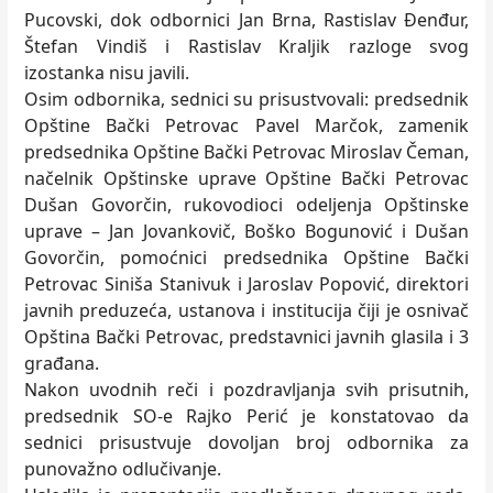
Pucovski, dok odbornici Jan Brna, Rastislav Đenđur,
Štefan Vindiš i Rastislav Kraljik razloge svog
izostanka nisu javili.
Osim odbornika, sednici su prisustvovali: predsednik
Opštine Bački Petrovac Pavel Marčok, zamenik
predsednika Opštine Bački Petrovac Miroslav Čeman,
načelnik Opštinske uprave Opštine Bački Petrovac
Dušan Govorčin, rukovodioci odeljenja Opštinske
uprave – Jan Jovankovič, Boško Bogunović i Dušan
Govorčin, pomoćnici predsednika Opštine Bački
Petrovac Siniša Stanivuk i Jaroslav Popović, direktori
javnih preduzeća, ustanova i institucija čiji je osnivač
Opština Bački Petrovac, predstavnici javnih glasila i 3
građana.
Nakon uvodnih reči i pozdravljanja svih prisutnih,
predsednik SO-e Rajko Perić je konstatovao da
sednici prisustvuje dovoljan broj odbornika za
punovažno odlučivanje.