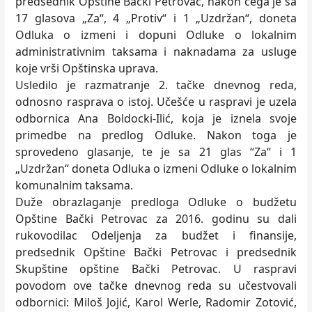
predsednik Opštine Bački Petrovac, nakon čega je sa
17 glasova „Za“, 4 „Protiv“ i 1 „Uzdržan“, doneta
Odluka o izmeni i dopuni Odluke o lokalnim
administrativnim taksama i naknadama za usluge
koje vrši Opštinska uprava.
Usledilo je razmatranje 2. tačke dnevnog reda,
odnosno rasprava o istoj. Učešće u raspravi je uzela
odbornica Ana Boldocki-Ilić, koja je iznela svoje
primedbe na predlog Odluke. Nakon toga je
sprovedeno glasanje, te je sa 21 glas “Za“ i 1
„Uzdržan“ doneta Odluka o izmeni Odluke o lokalnim
komunalnim taksama.
Duže obrazlaganje predloga Odluke o budžetu
Opštine Bački Petrovac za 2016. godinu su dali
rukovodilac Odeljenja za budžet i finansije,
predsednik Opštine Bački Petrovac i predsednik
Skupštine opštine Bački Petrovac. U raspravi
povodom ove tačke dnevnog reda su učestvovali
odbornici: Miloš Jojić, Karol Werle, Radomir Zotović,