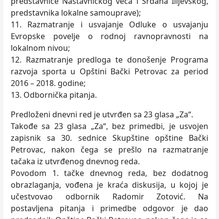
predstavnice Nastavničkog veća i Srđana Ilijevskog,
predstavnika lokalne samouprave);
11. Razmatranje i usvajanje Odluke o usvajanju
Evropske povelje o rodnoj ravnopravnosti na
lokalnom nivou;
12. Razmatranje predloga te donošenje Programa
razvoja sporta u Opštini Bački Petrovac za period
2016 – 2018. godine;
13. Odbornička pitanja.
Predloženi dnevni red je utvrđen sa 23 glasa „Za“.
Takođe sa 23 glasa „Za“, bez primedbi, je usvojen
zapisnik sa 30. sednice Skupštine opštine Bački
Petrovac, nakon čega se prešlo na razmatranje
tačaka iz utvrđenog dnevnog reda.
Povodom 1. tačke dnevnog reda, bez dodatnog
obrazlaganja, vođena je kraća diskusija, u kojoj je
učestvovao odbornik Radomir Zotović. Na
postavljena pitanja i primedbe odgovor je dao