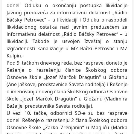
doneli Odluku o okončanju postupka likvidacije
Javnog preduzeća za informativnu delatnost „Rádio
Báčsky Petrovec“ – u likvidaciji i Odluku o raspodeli
likvidacionog ostatka nad Javnim preduzećem za
informativnu delatnost „Rádio Báčsky Petrovec“ – u
likvidaciji. Takođe je usvojen Izveštaj o stanju
izgrađenosti kanalizacije u MZ Bački Petrovac i MZ
Kulpin.
Pod 9. tačkom dnevnog reda, bez rasprave, doneto je
Rešenje o razrešenju članice Školskog odbora
Osnovne škole „Jozef Marčok Dragutin“ u Gložanu
(Ane Jaškove, predstavnice Saveta roditelja) i Rešenje
o imenovanju novog člana Školskog odbora Osnovne
škole „Jozef Marčok Dragutin“ u Gložanu (Vladimira
Bažalje, predstavnika Saveta roditelja).
U vezi 10. tačke, odbornici SO-e su bez rasprave
doneli Rešenje o razrešenju 2 člana Školskog odbora
Osnovne škole „Žarko Zrenjanin“ u Magliću (Marka