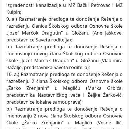
izgrađenosti kanalizacije u MZ Bački Petrovac i MZ
Kulpin;
9. a.) Razmatranje predloga te donošenje Rešenja o
razrešenju članice Školskog odbora Osnovne škole
„Jozef Marčok Dragutin“ u Gložanu (Ane Jaškove,
predstavnice Saveta roditelja);
b.) Razmatranje predloga te donošenje Rešenja o
imenovanju novog člana Školskog odbora Osnovne
škole „Jozef Marčok Dragutin“ u Gložanu (Vladimira
Bažalje, predstavnika Saveta roditelja);
10. a.) Razmatranje predloga te donošenje Rešenja o
razrešenju 2 člana Školskog odbora Osnovne škole
„Žarko Zrenjanin“ u Magliću (Marka Grbića,
predstavnika Nastavničkog veća i Željke Žarković,
predstavnice lokalne samouprave);
b.) Razmatranje predloga te donošenje Rešenja o
imenovanju 2 nova člana Školskog odbora Osnovne
škole „Žarko Zrenjanin“ u Magliću (Vesne Ilić,