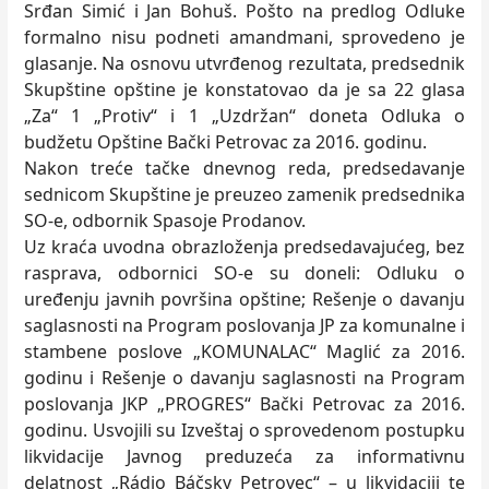
Srđan Simić i Jan Bohuš. Pošto na predlog Odluke
formalno nisu podneti amandmani, sprovedeno je
glasanje. Na osnovu utvrđenog rezultata, predsednik
Skupštine opštine je konstatovao da je sa 22 glasa
„Za“ 1 „Protiv“ i 1 „Uzdržan“ doneta Odluka o
budžetu Opštine Bački Petrovac za 2016. godinu.
Nakon treće tačke dnevnog reda, predsedavanje
sednicom Skupštine je preuzeo zamenik predsednika
SO-e, odbornik Spasoje Prodanov.
Uz kraća uvodna obrazloženja predsedavajućeg, bez
rasprava, odbornici SO-e su doneli: Odluku o
uređenju javnih površina opštine; Rešenje o davanju
saglasnosti na Program poslovanja JP za komunalne i
stambene poslove „KOMUNALAC“ Maglić za 2016.
godinu i Rešenje o davanju saglasnosti na Program
poslovanja JKP „PROGRES“ Bački Petrovac za 2016.
godinu. Usvojili su Izveštaj o sprovedenom postupku
likvidacije Javnog preduzeća za informativnu
delatnost „Rádio Báčsky Petrovec“ – u likvidaciji te