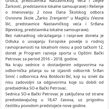
Grbića, predstavnika Nastavničkog veća i Željke
Žarković, predstavnice lokalne samouprave) i Rešenje
o imenovanju 2 nova člana Školskog odbora
Osnovne škole „Žarko Zrenjanin“ u Magliću (Vesne
Ilić, predstavnice Nastavničkog veća i Srđana
Ilijevskog, predstavnika lokalne samouprave).
Bez naknadnog obrazlaganja i rasprave doneta je
Odluka o usvajanju Evropske povelje o rodnoj
ravnopravnosti na lokalnom nivou a pod tačkom 12.
donet je Program razvoja sporta u Opštini Bački
Petrovac za period 2016 – 2018. godine.
Na kraju sednice o dostavljenim odgovorima na
odbornička pitanja su se izjasnili odbornik Srđan
Simić i odbornica Ana Boldocki-Ilić, koji su izneli da
nisu zadovoljni sa odgovorima koje su dobili od
predsednika SO-e Bački Petrovac.
Sednica SO-e Bački Petrovac je zaključena od strane
predsedavajućeg u 18,47 časova, uz prigodnu
čestitku povodom predstojeće nove godine.