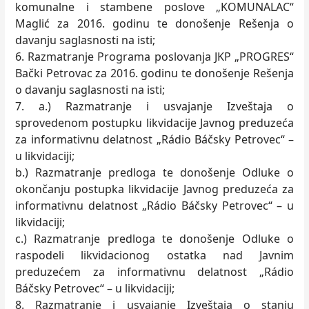
komunalne i stambene poslove „KOMUNALAC“
Maglić za 2016. godinu te donošenje Rešenja o
davanju saglasnosti na isti;
6. Razmatranje Programa poslovanja JKP „PROGRES“
Bački Petrovac za 2016. godinu te donošenje Rešenja
o davanju saglasnosti na isti;
7. a.) Razmatranje i usvajanje Izveštaja o
sprovedenom postupku likvidacije Javnog preduzeća
za informativnu delatnost „Rádio Báčsky Petrovec“ –
u likvidaciji;
b.) Razmatranje predloga te donošenje Odluke o
okončanju postupka likvidacije Javnog preduzeća za
informativnu delatnost „Rádio Báčsky Petrovec“ – u
likvidaciji;
c.) Razmatranje predloga te donošenje Odluke o
raspodeli likvidacionog ostatka nad Javnim
preduzećem za informativnu delatnost „Rádio
Báčsky Petrovec“ – u likvidaciji;
8. Razmatranje i usvajanje Izveštaja o stanju